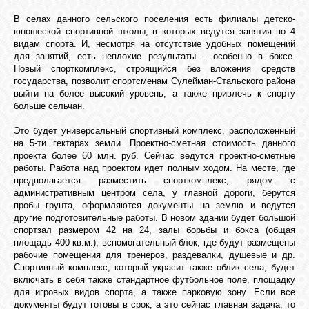
БИБЛИОТЕКА
В селах данного сельского поселения есть филиалы детско-
юношеской спортивной школы, в которых ведутся занятия по 4
видам спорта. И, несмотря на отсутствие удобных помещений
ФОРУМ
для занятий, есть неплохие результаты – особенно в боксе.
Новый спорткомплекс, строящийся без вложения средств
государства, позволит спортсменам Сулейман-Стальского района
ГОСТЕВАЯ
выйти на более высокий уровень, а также привлечь к спорту
больше сельчан.
Это будет универсальный спортивный комплекс, расположенный
О САЙТЕ
на 5-ти гектарах земли. Проектно-сметная стоимость данного
проекта более 60 млн. руб. Сейчас ведутся проектно-сметные
работы. Работа над проектом идет полным ходом. На месте, где
ФОТО
предполагается разместить спорткомплекс, рядом с
административным центром села, у главной дороги, берутся
пробы грунта, оформляются документы на землю и ведутся
другие подготовительные работы. В новом здании будет большой
ВИДЕО
спортзал размером 42 на 24, залы борьбы и бокса (общая
площадь 400 кв.м.), вспомогательный блок, где будут размещены
рабочие помещения для тренеров, раздевалки, душевые и др.
МУЗЫКА
Спортивный комплекс, который украсит также облик села, будет
включать в себя также стандартное футбольное поле, площадку
для игровых видов спорта, а также парковую зону. Если все
документы будут готовы в срок, а это сейчас главная задача, то
САЙТЫ