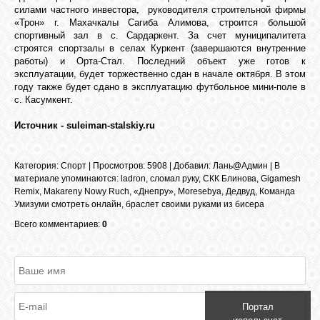
силами частного инвестора, руководителя строительной фирмы
GOOGLE+
«Трон» г. Махачкалы Сагиба Алимова, строится большой
спортивный зал в с. Сардаркент. За счет муниципалитета
строятся спортзалы в селах Куркент (завершаются внутренние
работы) и Орта-Стал. Последний объект уже готов к
TWITTER
эксплуатации, будет торжественно сдан в начале октября. В этом
году также будет сдано в эксплуатацию футбольное мини-поле в
с. Касумкент.
FACEBOOK
Источник - suleiman-stalskiy.ru
Категория
:
Спорт
|
Просмотров
: 5908 |
Добавил
:
Лань@Админ
|
В
материале упоминаются
:
ladron
,
сломал руку
,
СКК Блинова
,
Gigamesh
Remix
,
Makareny Nowy Ruch
,
«Днепру»
,
Moresebya
,
Дедвуд
,
Команда
Умизуми смотреть онлайн
,
браслет своими руками из бисера
Всего комментариев:
0
Портал