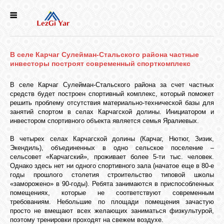
НОВОСТИ
В селе Карчаг Сулейман-Стальского района частные
СЕЛА
инвесторы построят современный спорткомплекс
В селе Карчаг Сулейман-Стальского района за счет частных
ИСТОРИЯ
средств будет построен спортивный комплекс, который поможет
решить проблему отсутствия материально-технической базы для
занятий спортом в селах Карчагской долины. Инициатором и
инвестором спортивного объекта является семья Яралиевых.
КУЛЬТУРА
В четырех селах Карчагской долины (Карчаг, Нютюг, Зизик,
Экендиль), объединенных в одно сельское поселение –
ГОЛОС
сельсовет «Карчагский», проживает более 5-ти тыс. человек.
ЛЕЗГИН
Однако здесь нет ни одного спортивного зала (начатое еще в 80-е
годы прошлого столетия строительство типовой школы
«заморожено» в 90-годы). Ребята занимаются в приспособленных
помещениях, которые не соответствуют современным
НАРОДЫ
требованиям. Небольшие по площади помещения зачастую
просто не вмещают всех желающих заниматься физкультурой,
поэтому тренировки проходят на свежем воздухе.