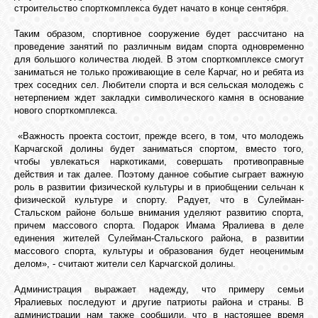
строительство спорткомплекса будет начато в конце сентября.
Таким образом, спортивное сооружение будет рассчитано на
ОБЪЯВЛЕНИЯ
проведение занятий по различным видам спорта одновременно
для большого количества людей. В этом спорткомплексе смогут
заниматься не только проживающие в селе Карчаг, но и ребята из
трех соседних сел. Любители спорта и вся сельская молодежь с
ВОПРОСЫ /
нетерпением ждет закладки символического камня в основание
ОТВЕТЫ
нового спорткомплекса.
«Важность проекта состоит, прежде всего, в том, что молодежь
КОНТАКТЫ
Карчагской долины будет заниматься спортом, вместо того,
чтобы увлекаться наркотиками, совершать противоправные
действия и так далее. Поэтому данное событие сыграет важную
роль в развитии физической культуры и в приобщении сельчан к
ВХОД
физической культуре и спорту. Радует, что в Сулейман-
Стальском районе больше внимания уделяют развитию спорта,
причем массового спорта. Подарок Имама Яралиева в деле
единения жителей Сулейман-Стальского района, в развитии
RSS
массового спорта, культуры и образования будет неоценимым
делом», - считают жители сел Карчагской долины.
Администрация выражает надежду, что примеру семьи
VK
Яралиевых последуют и другие патриоты района и страны. В
администрации нам также сообщили, что в настоящее время