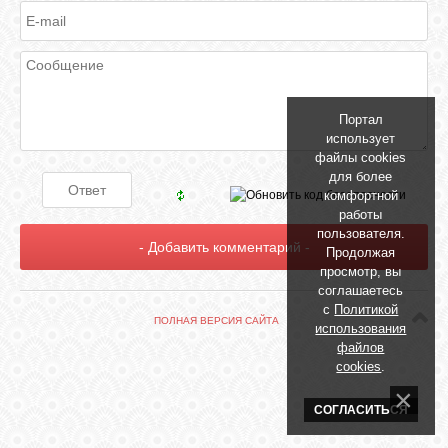
БИБЛИОТЕКА
ФОРУМ
Портал
ГОСТЕВАЯ
использует
файлы cookies
для более
О САЙТЕ
комфортной
работы
пользователя.
Продолжая
ФОТО
просмотр, вы
соглашаетесь
с
Политикой
ВИДЕО
ПОЛНАЯ ВЕРСИЯ САЙТА
использования
файлов
cookies
.
МУЗЫКА
СОГЛАСИТЬСЯ
САЙТЫ