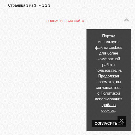
БИБЛИОТЕКА
Страница
3
из
3
«
1
2
3
ФОРУМ
ПОЛНАЯ ВЕРСИЯ САЙТА
Портал
ГОСТЕВАЯ
использует
файлы cookies
для более
О САЙТЕ
комфортной
работы
пользователя.
Продолжая
ФОТО
просмотр, вы
соглашаетесь
с
Политикой
ВИДЕО
использования
файлов
cookies
.
МУЗЫКА
СОГЛАСИТЬСЯ
САЙТЫ