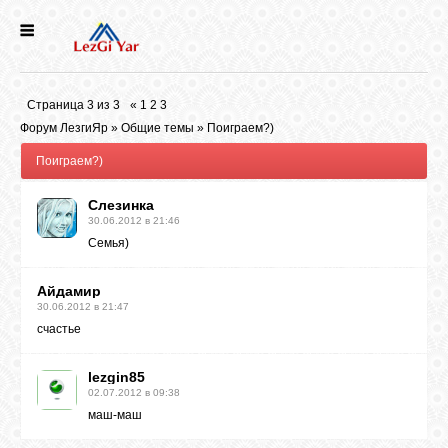
НОВОСТИ
Страница
3
из
3
«
1
2
3
СЕЛА
Форум ЛезгиЯр
»
Общие темы
»
Поиграем?)
Поиграем?)
ИСТОРИЯ
Слезинка
30.06.2012 в 21:46
Семья)
КУЛЬТУРА
Айдамир
ГОЛОС
30.06.2012 в 21:47
ЛЕЗГИН
счастье
lezgin85
НАРОДЫ
02.07.2012 в 09:38
маш-маш