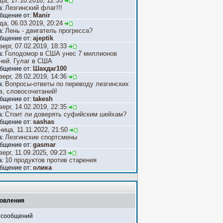
да, 17.10.2018, 12:35
Лезгинский флаг!!!
а:
Manir
бщение от:
да, 06.03.2019, 20:24
Лень - двигатель прогресса?
а:
ajeptik
бщение от:
верг, 07.02.2019, 18:33
Голодомор в США унес 7 миллионов
а:
ней. Гулаг в США
Шахдаг100
бщение от:
верг, 28.02.2019, 14:36
Вопросы-ответы по переводу лезгинских
а:
в, словосочетаний!
takesh
бщение от:
верг, 14.02.2019, 22:35
Стоит ли доверять суфийским шейхам?
а:
sashas
бщение от:
ница, 11.11.2022, 21:50
Лезгинские спортсмены
а:
gasmar
бщение от:
верг, 11.09.2025, 09:23
10 продуктов против старения
а:
олика
бщение от:
овления
 сообщений