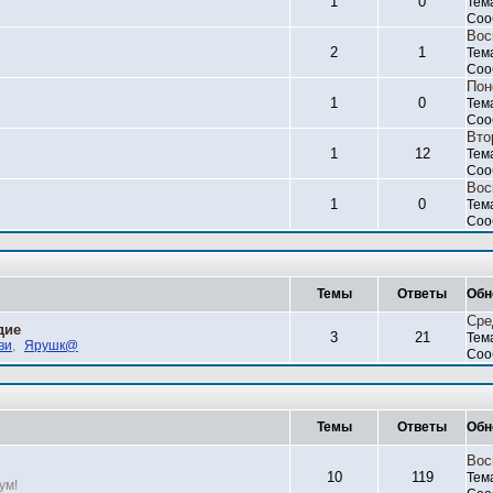
1
0
Тем
Соо
Вос
2
1
Тем
Соо
Пон
1
0
Тем
Соо
Вто
1
12
Тем
Соо
Вос
1
0
Тем
Соо
Темы
Ответы
Обн
Сре
дие
3
21
Тем
ви
,
Ярушк@
Соо
Темы
Ответы
Обн
Вос
10
119
Тем
ум!