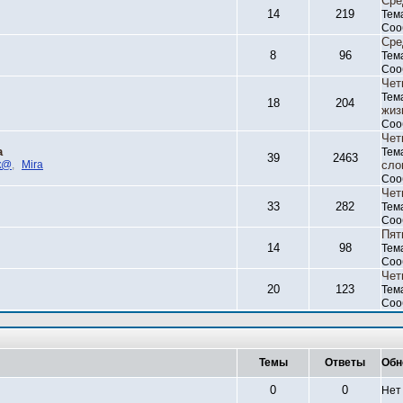
Сре
14
219
Тем
Соо
Сре
8
96
Тем
Соо
Чет
Тем
18
204
жиз
Соо
Чет
а
Тем
39
2463
к@
,
Mira
сло
Соо
Чет
33
282
Тем
Соо
Пят
14
98
Тем
Соо
Чет
20
123
Тем
Соо
Темы
Ответы
Обн
0
0
Нет