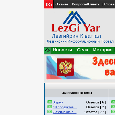
О сайте
|
Вопросы/Ответы
|
Слова
Лезгийрин КIватIал
Лезгинский Информационный Портал
Новости
Сёла
История
Обновленные темы
Хурма
Ответов [ 6 ]
10 продуктов...
Ответов [ 2 ]
Лезгинские с...
Ответов [ 37 ]