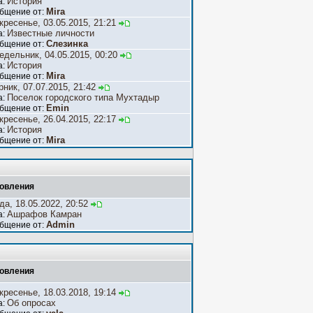
История
а:
Mira
бщение от:
кресенье, 03.05.2015, 21:21
Известные личности
а:
Слезинка
бщение от:
едельник, 04.05.2015, 00:20
История
а:
Mira
бщение от:
рник, 07.07.2015, 21:42
Поселок городского типа Мухтадыр
а:
Emin
бщение от:
кресенье, 26.04.2015, 22:17
История
а:
Mira
бщение от:
овления
да, 18.05.2022, 20:52
Ашрафов Камран
а:
Admin
бщение от:
овления
кресенье, 18.03.2018, 19:14
Об опросах
а: