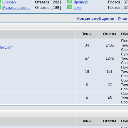
Шиирар
Ответов [ 242 ]
Ярушк@
Постов [ 37
Музыкальное ...
Ответов [ 199 ]
Lek5
Постов [ 32
Новые сообщения
Учас
·
Темы
Ответы
Обн
Пят
34
1436
Тем
Ярушк@
Соо
Суб
57
1246
Тем
Соо
Пон
18
151
Тем
Соо
Сре
8
27
Тем
Соо
Сре
4
46
Тем
Соо
Темы
Ответы
Обн