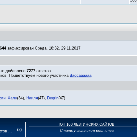
Соо
я
644
зафиксирован Среда, 18:32, 29.11.2017.
рые добавлено
7277
ответов.
ков. Приветствуем нового участника
daccaaaaaa
.
зги_Халу
(34)
,
Наиля
(47)
,
Degrin
(47)
ТОП 100 ЛЕЗГИНСКИХ САЙТОВ
(2)
Стать участником рейтинга
тов ...