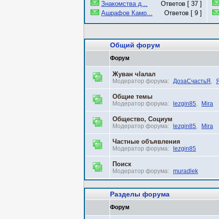
Знакомства д...
Ответов [ 37 ]
Ашрафов Камр...
Ответов [ 9 ]
Общий форум
Форум
Жуван чlалал
Модератор форума:
ДозаСчастьЯ
,
Общие темы
Модератор форума:
lezgin85
,
Mira
Общество, Социум
Модератор форума:
lezgin85
,
Mira
Частные объявления
Модератор форума:
lezgin85
Поиск
Модератор форума:
muradlek
Разделы форума
Форум