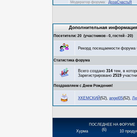
Модератор форума:
ДозаСчастьЯ
Дополнительная информаци
Посетители:
20
(участников -
0
, гостей -
20
)
Рекорд посещаемости форума
Статистика форума
Всего создано
314
тем, в кото
Зарегистрировано
2519
участни
Поздравляем с Днем Рождения!
ХКЕМСКИЙ
(52)
,
angel05
(52)
,
Ле
ПОСЛЕДНЕЕ НА ФОРУМЕ
(6)
Хурма
10 продук