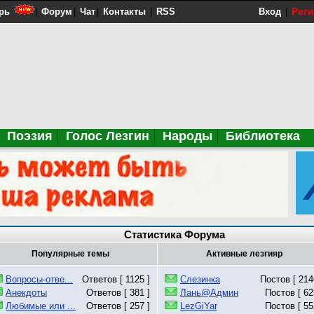
Рег
рь
|
Форум
|
Чат
|
Контакты
|
RSS
Вход
|
Поэзия
Голос Лезгин
Народы
Библиотека
Статистика Форума
Популярные темы
Активные лезгияр
Вопросы-отве...
Ответов [ 1125 ]
Слезинка
Постов [ 214
Анекдоты
Ответов [ 381 ]
Лань@Админ
Постов [ 62
Любимые или ...
Ответов [ 257 ]
LezGiYar
Постов [ 55