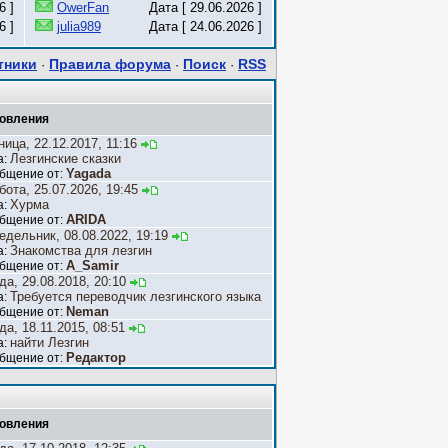
6 ]
OwerFan
Дата [ 29.06.2026 ]
6 ]
julia989
Дата [ 24.06.2026 ]
тники
Правила форума
Поиск
RSS
·
·
·
овления
ница, 22.12.2017, 11:16
Лезгинские сказки
а:
Yagada
бщение от:
бота, 25.07.2026, 19:45
Хурма
а:
ARIDA
бщение от:
едельник, 08.08.2022, 19:19
Знакомства для лезгин
а:
A_Samir
бщение от:
да, 29.08.2018, 20:10
Требуется переводчик лезгинского языка
а:
Neman
бщение от:
да, 18.11.2015, 08:51
найти Лезгин
а:
Редактор
бщение от:
овления