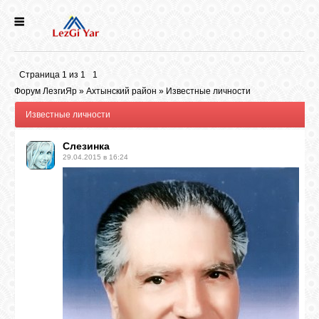
НОВОСТИ
Страница
1
из
1
1
СЕЛА
Форум ЛезгиЯр
»
Ахтынский район
»
Известные личности
Известные личности
ИСТОРИЯ
Слезинка
29.04.2015 в 16:24
КУЛЬТУРА
ГОЛОС
ЛЕЗГИН
НАРОДЫ