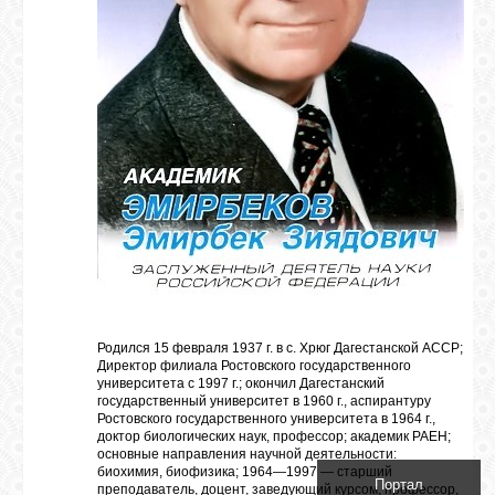
БИБЛИОТЕКА
ФОРУМ
ГОСТЕВАЯ
О САЙТЕ
ФОТО
Родился 15 февраля 1937 г. в с. Хрюг Дагестанской АССР;
ВИДЕО
Директор филиала Ростовского государственного
университета с 1997 г.; окончил Дагестанский
государственный университет в 1960 г., аспирантуру
Ростовского государственного университета в 1964 г.,
МУЗЫКА
доктор биологических наук, профессор; академик РАЕН;
основные направления научной деятельности:
биохимия, биофизика; 1964—1997 — старший
Портал
преподаватель, доцент, заведующий курсом, профессор,
САЙТЫ