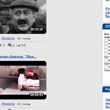
Ру
пр
Бе
ОП
00:35:18
Кто
пов
Редактор
10 г. назад
Н
Н
2
0
0.0
Н
Н
Н
илал Адилов. "Дид...
Мут
Н
Кайт
Н
Кази
Ре
00:02:43
За
ме
Редактор
10 г. назад
бе