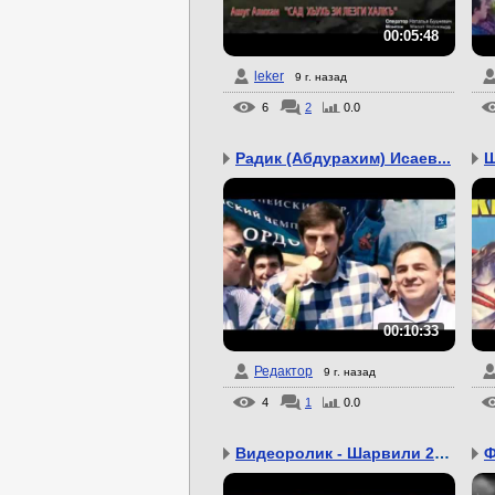
00:05:48
leker
9 г. назад
6
2
0.0
Радик (Абдурахим) Исаев...
Ш
00:10:33
Редактор
9 г. назад
4
1
0.0
Видеоролик - Шарвили 2016
Ф