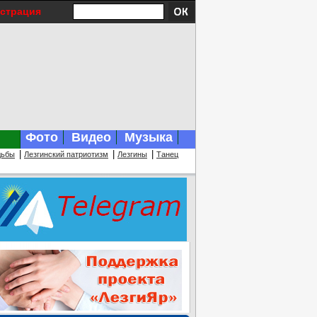
истрация
Фото
Видео
Музыка
|
|
|
дьбы
Лезгинский патриотизм
Лезгины
Танец