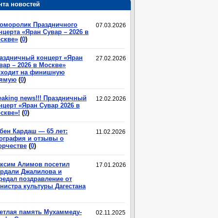
нта новостей
огти
оморолик Праздничного
07.03.2026
удут
нцерта «Яран Сувар – 2026 в
истыми!
скве»
(
0
)
омашний
етод
аздничный концерт «Яран
бьет
27.02.2026
вар – 2026 в Москве»
рибок,
ходит на финишную
озьмите
ямую
(
0
)
%-
…
eaking news!!! Праздничный
12.02.2026
нцерт «Яран Сувар 2026 в
скве»!
(
0
)
бен Кардаш — 65 лет:
11.02.2026
ография и отзывы о
орчестве
(
0
)
ксим Алимов посетил
17.01.2026
рдали Джалилова и
редал поздравление от
нистра культуры Дагестана
етлая память Мухаммеду-
02.11.2025