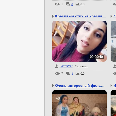
1
0
0.0
Красивый стих на красив...
"
00:00:40
LezGiYar
7 г. назад
7
1
0.0
Очень интересный фильм ...
И