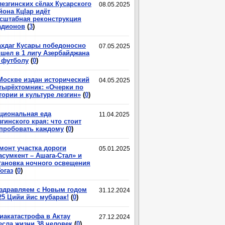
лезгинских сёлах Кусарского
08.05.2025
йона КцIар идёт
сштабная реконструкция
адионов
(
3
)
хдаг Кусары победоносно
07.05.2025
шел в 1 лигу Азербайджана
 футболу
(
0
)
Москве издан исторический
04.05.2025
тырёхтомник: «Очерки по
тории и культуре лезгин»
(
0
)
циональная еда
11.04.2025
згинского края: что стоит
пробовать каждому
(
0
)
монт участка дороги
05.01.2025
асумкент – Ашага-Стал» и
тановка ночного освещения
Гогаз
(
0
)
здравляем с Новым годом
31.12.2024
25 Цийи йис мубарак!
(
0
)
иакатастрофа в Актау
27.12.2024
есла жизни 38 человек
(
0
)