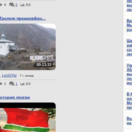
Ар
4
0
0.0
вы
ле
Тропою предков&qu...
Ва
Мы
ро
Шк
ра
со
эк
00:13:33
Уш
Аб
вы
LezGiYar
7 г. назад
ле
жу
1
1
0.0
В 
стория лезгин
но
Му
пр
Во
на