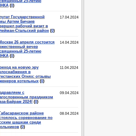
священный 25-летию
ЛНКА
(
0
)
путат Государственной
17.04.2024
мы Артем Бичаев
вершил рабочий визит в
лейман-Стальский район
(
0
)
Москве 26 апреля состоится
14.04.2024
ржественный вечер
священный 25-летию
ЛНКА
(
0
)
реход на новую эру
11.04.2024
плоснабжения в
гестанских Огнях: отзывы
женеров котельных
(
0
)
здравляем с
09.04.2024
агословенным праздником
аза-Байрам 2024!
(
0
)
Табасаранском районе
08.04.2024
стоялось соревнование по
сским шашкам среди
ольников
(
0
)