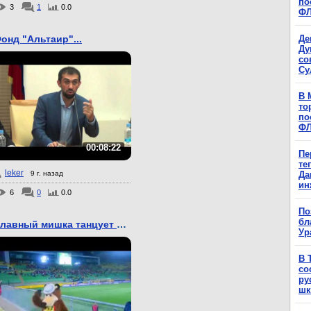
по
3
1
0.0
Ф
онд "Альтаир"...
Де
Ду
со
Су
В 
то
по
Ф
00:08:22
Пе
те
leker
9 г. назад
Да
ин
6
0
0.0
По
бл
Славный мишка танцует Л...
Ур
В 
со
ру
шк