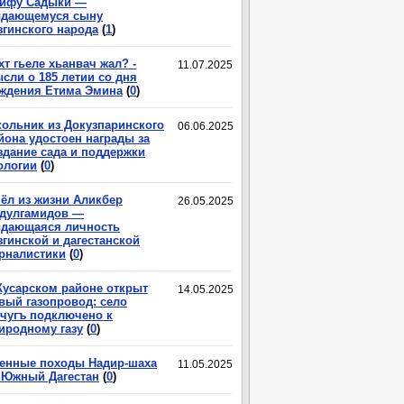
ифу Садыки —
дающемуся сыну
згинского народа
(
1
)
хт гьеле хьанвач жал? -
11.07.2025
сли о 185 летии со дня
ждения Етима Эмина
(
0
)
ольник из Докузпаринского
06.06.2025
йона удостоен награды за
здание сада и поддержки
ологии
(
0
)
ёл из жизни Аликбер
26.05.2025
дулгамидов —
дающаяся личность
згинской и дагестанской
рналистики
(
0
)
Кусарском районе открыт
14.05.2025
вый газопровод: село
чугъ подключено к
иродному газу
(
0
)
енные походы Надир-шаха
11.05.2025
 Южный Дагестан
(
0
)