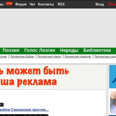
Рег
рь
|
Форум
|
Чат
|
Контакты
|
RSS
Вход
|
Поэзия
Голос Лезгин
Народы
Библиотека
|
|
|
|
оэзия
Лезгинские бойцы
Лезгинские клипы
Лезгинские приколы
Лезгинские сва
»
азбек Саидалиев против...