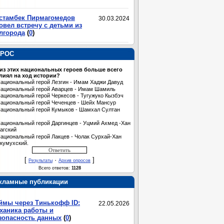
стамбек Пирмагомедов
30.03.2024
овел встречу с детьми из
лгорода
(
0
)
РОС
 из этих национальных героев больше всего
лиял на ход истории?
ациональный герой Лезгин - Имам Хаджи Давуд
ациональный герой Аварцев - Имам Шамиль
ациональный герой Черкесов - Тугужуко Кызбэч
ациональный герой Чеченцев - Шейх Мансур
ациональный герой Кумыков - Шамхал Султан
ациональный герой Даргинцев - Уцмий Ахмед -Хан
агский
ациональный герой Лакцев - Чолак Сурхай-Хан
кумухский.
[
·
]
Результаты
Архив опросов
Всего ответов:
1128
кламные публикации
ймы через Тинькофф ID:
22.05.2026
ханика работы и
зопасность данных
(
0
)