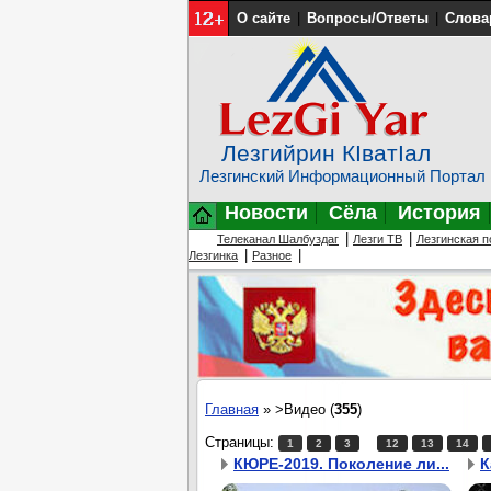
О сайте
|
Вопросы/Ответы
|
Слова
Лезгийрин КIватIал
Лезгинский Информационный Портал
Новости
Сёла
История
|
|
Телеканал Шалбуздаг
Лезги ТВ
Лезгинская п
|
|
Лезгинка
Разное
Главная
» >Видео (
355
)
Страницы:
..
1
2
3
12
13
14
КЮРЕ-2019. Поколение ли...
К