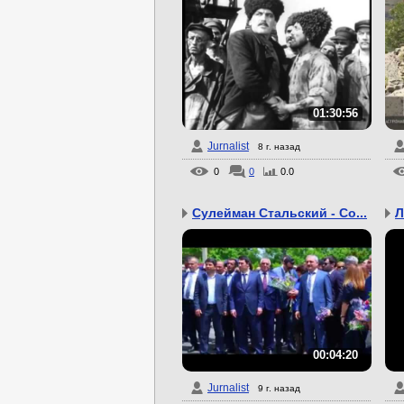
01:30:56
Jurnalist
8 г. назад
0
0
0.0
Сулейман Стальский - Со...
Л
00:04:20
Jurnalist
9 г. назад