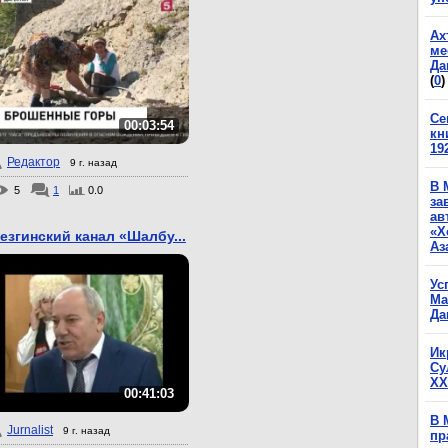
Ах
ме
Да
(
0
)
Се
00:03:54
кн
19
Редактор
9 г. назад
В 
5
1
0.0
за
ав
«Х
езгинский канал «Шалбу...
Аз
Ус
Ма
Да
Ик
Су
XX
00:41:03
В 
Jurnalist
9 г. назад
пр