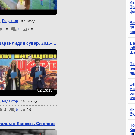
Ив
Пр
фи
Редактор
9 г. назад
Ве
ФЛ
10
1
0.0
ап
арвилидин сувар. 2016-...
1 
юб
Ша
По
пе
дн
Бе
ме
02:15:19
ол
яз
Редактор
10 г. назад
Ин
3
0
0.0
Ру
ильм о Кавказе. Сюрприз
По
Ке
(
0
)