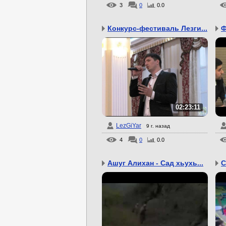
3
0
0.0
Конкурс-фестиваль Лезги...
Ф
02:23:11
LezGiYar
9 г. назад
4
0
0.0
Ашуг Алихан - Сад хьухь...