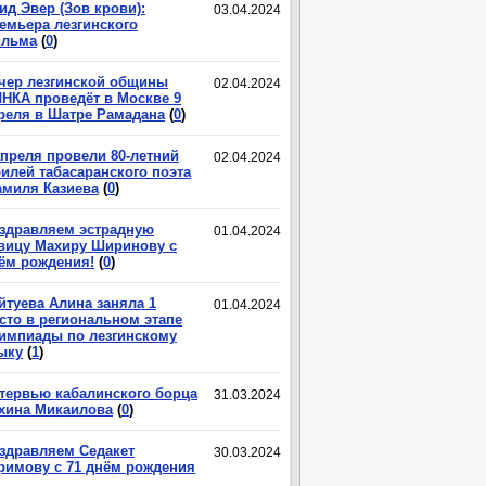
ид Эвер (Зов крови):
03.04.2024
емьера лезгинского
льма
(
0
)
чер лезгинской общины
02.04.2024
НКА проведёт в Москве 9
реля в Шатре Рамадана
(
0
)
апреля провели 80-летний
02.04.2024
илей табасаранского поэта
миля Казиева
(
0
)
здравляем эстрадную
01.04.2024
вицу Махиру Ширинову с
ём рождения!
(
0
)
йтуева Алина заняла 1
01.04.2024
сто в региональном этапе
импиады по лезгинскому
ыку
(
1
)
тервью кабалинского борца
31.03.2024
хина Микаилова
(
0
)
здравляем Седакет
30.03.2024
римову с 71 днём рождения