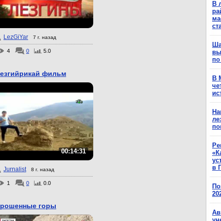
В 
ра
ма
ст
LezGiYar
7 г. назад
Ша
4
0
5.0
вы
по
езгийрикай фильм
В 
че
ис
На
ле
по
Ре
00:14:31
«К
ус
в 
Jurnalist
8 г. назад
1
0
0.0
По
20
рошенные горы
Ав
ун