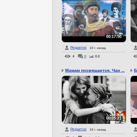
00:17:50
Редактор
10 г. назад
4
0
0.0
Мамам посвящается. Чан ...
Б
00:05:21
Редактор
10 г. назад