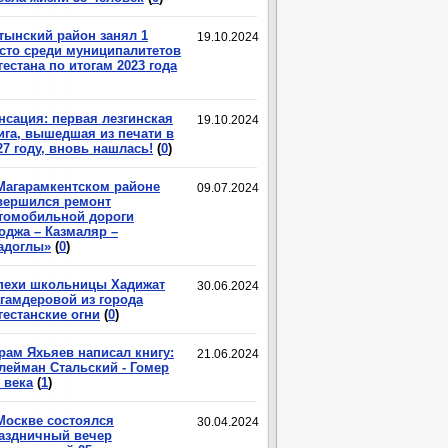
тынский район занял 1
19.10.2024
сто среди муниципалитетов
гестана по итогам 2023 года
нсация: первая лезгинская
19.10.2024
ига, вышедшая из печати в
27 году, вновь нашлась!
(
0
)
Магарамкентском районе
09.07.2024
вершился ремонт
томобильной дороги
оджа – Казмаляр –
адоглы»
(
0
)
пехи школьницы Хадижат
30.06.2024
гамдеровой из города
гестанские огни
(
0
)
рам Яхьяев написал книгу:
21.06.2024
лейман Стальский - Гомер
 века
(
1
)
Москве состоялся
30.04.2024
аздничный вечер