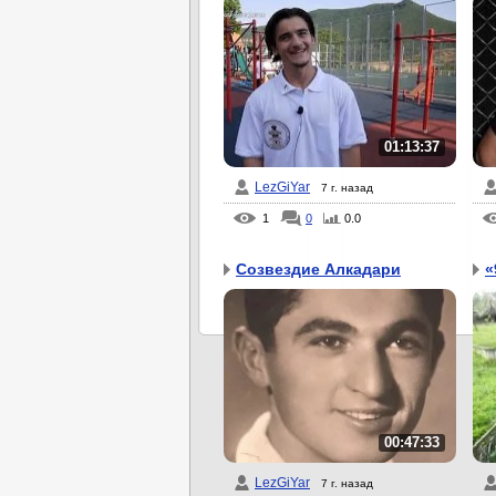
01:13:37
LezGiYar
7 г. назад
1
0
0.0
Созвездие Алкадари
«
00:47:33
LezGiYar
7 г. назад