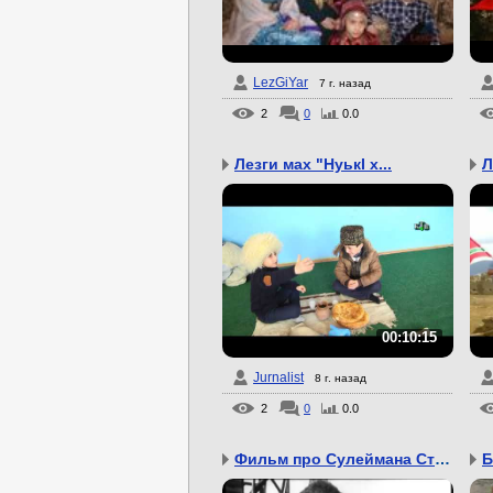
LezGiYar
7 г. назад
2
0
0.0
Лезги мах "НуькI х...
Л
00:10:15
Jurnalist
8 г. назад
2
0
0.0
Фильм про Сулеймана Ста...
Б