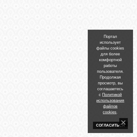
БИБЛИОТЕКА
ФОРУМ
Портал
ГОСТЕВАЯ
использует
файлы cookies
для более
О САЙТЕ
комфортной
работы
пользователя.
Продолжая
ФОТО
просмотр, вы
соглашаетесь
с
Политикой
ВИДЕО
использования
файлов
cookies
.
МУЗЫКА
СОГЛАСИТЬСЯ
САЙТЫ