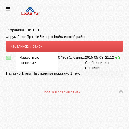
НОВОСТИ
Страница
1
из
1
1
СЕЛА
Форум ЛезгиЯр
»
Чи Чилер
»
Кабалинский район
Кабалинский район
ИСТОРИЯ
Известные
0
4868
Слезинка
2015-05-03, 21:12
личности
Сообщение от:
Слезинка
КУЛЬТУРА
Найдено
1
тем. На странице показано
1
тем.
ГОЛОС
ПОЛНАЯ ВЕРСИЯ САЙТА
ЛЕЗГИН
НАРОДЫ