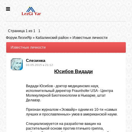
НОВОСТИ
Страница
1
из
1
1
СЕЛА
Форум ЛезгиЯр
»
Кабалинский район
»
Известные личности
Известные личности
ИСТОРИЯ
Слезинка
03.05.2015 в 21:12
Юсибов Видади
КУЛЬТУРА
Видади Юсибов - доктор медицинских наук,
ГОЛОС
исполнительный директор Fraunhofer USA - Центра
Молекулярной Биотехнологии в Ньюарке, штат
ЛЕЗГИН
Делавэр.
Признан журналом «Эсквайр» одним из 10-ти «самых
НАРОДЫ
лучших и прославленных» умов в американской науке.
Специализируется на разработке вакцин на
растительной основе против птичьего гриппа,