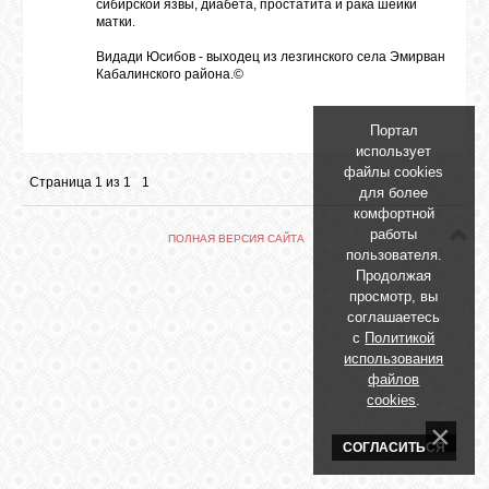
БИБЛИОТЕКА
сибирской язвы, диабета, простатита и рака шейки
матки.
Видади Юсибов - выходец из лезгинского села Эмирван
ФОРУМ
Кабалинского района.©
Портал
ГОСТЕВАЯ
использует
файлы cookies
Страница
1
из
1
1
для более
О САЙТЕ
комфортной
работы
ПОЛНАЯ ВЕРСИЯ САЙТА
пользователя.
Продолжая
ФОТО
просмотр, вы
соглашаетесь
с
Политикой
ВИДЕО
использования
файлов
cookies
.
МУЗЫКА
СОГЛАСИТЬСЯ
САЙТЫ