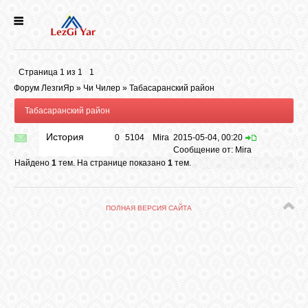
НОВОСТИ
Страница
1
из
1
1
СЕЛА
Форум ЛезгиЯр
»
Чи Чилер
»
Табасаранский район
Табасаранский район
ИСТОРИЯ
История
0
5104
Mira
2015-05-04, 00:20
Сообщение от:
Mira
Найдено
1
тем. На странице показано
1
тем.
КУЛЬТУРА
ПОЛНАЯ ВЕРСИЯ САЙТА
ГОЛОС
ЛЕЗГИН
НАРОДЫ