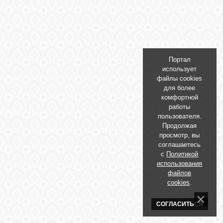
БИБЛИОТЕКА
ФОРУМ
Портал
ГОСТЕВАЯ
использует
файлы cookies
для более
О САЙТЕ
комфортной
работы
пользователя.
Продолжая
ФОТО
просмотр, вы
соглашаетесь
с
Политикой
ВИДЕО
использования
файлов
cookies
.
МУЗЫКА
СОГЛАСИТЬСЯ
САЙТЫ