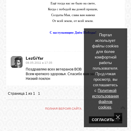
БИБЛИОТЕКА
Ещё тогда нас не было на свете,
Когда с победой вы домой пришли,
Солдаты Мая, слава вам навеки
ФОРУМ
От всей земли, от всей земли.
С наступающим Днём Победы!
Портал
ГОСТЕВАЯ
использует
файлы cookies
для более
О САЙТЕ
комфортной
LezGiYar
работы
08.05.2011 в 17:35
пользователя.
Поздравляю всех ветеранов ВОВ
Продолжая
Всем крепкого здоровья. Спасибо вам за Победу.
ФОТО
Низкий поклон
просмотр, вы
соглашаетесь
с
Политикой
ВИДЕО
Страница
1
из
1
1
использования
файлов
cookies
.
ПОЛНАЯ ВЕРСИЯ САЙТА
МУЗЫКА
СОГЛАСИТЬСЯ
САЙТЫ