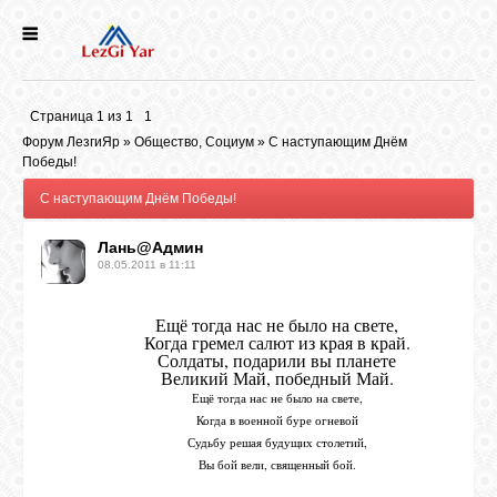
НОВОСТИ
Страница
1
из
1
1
СЕЛА
Форум ЛезгиЯр
»
Общество, Социум
»
С наступающим Днём
Победы!
С наступающим Днём Победы!
ИСТОРИЯ
Лань@Админ
08.05.2011 в 11:11
КУЛЬТУРА
Ещё тогда нас не было на свете,
Когда гремел салют из края в край.
ГОЛОС
Солдаты, подарили вы планете
ЛЕЗГИН
Великий Май, победный Май.
Ещё тогда нас не было на свете,
Когда в военной буре огневой
НАРОДЫ
Судьбу решая будущих столетий,
Вы бой вели, священный бой.