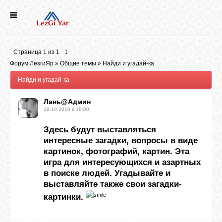
НОВОСТИ
Страница
1
из
1
1
СЕЛА
Форум ЛезгиЯр
»
Общие темы
»
Найди и угадай-ка
Найди и угадай-ка
ИСТОРИЯ
Лань@Админ
18.10.2010 в 18:00
КУЛЬТУРА
Здесь будут выставляться
интересные загадки, вопросы в виде
картинок, фотографий, картин. Эта
ГОЛОС
игра для интересующихся и азартных
ЛЕЗГИН
в поиске людей. Угадывайте и
выставляйте также свои загадки-
НАРОДЫ
картинки.