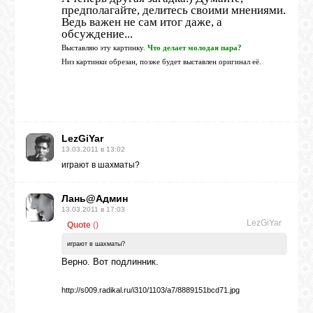
предполагайте, делитесь своими мнениями.
GOOGLE+
Ведь важен не сам итог даже, а
обсуждение...
Выставляю эту картинку.
Что делает молодая пара?
TWITTER
Низ картинки обрезан, позже будет выставлен оригинал её.
FACEBOOK
LezGiYar
13.03.2011 в 13:02
играют в шахматы?
Лань@Админ
13.03.2011 в 17:03
LezGiYar
Quote
(
)
играют в шахматы?
Верно. Вот подлинник.
http://s009.radikal.ru/i310/1103/a7/8889151bcd71.jpg