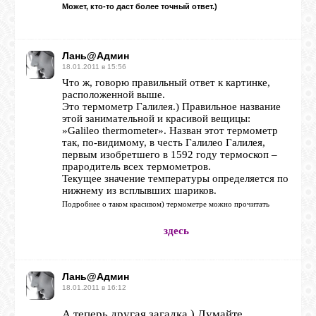
Может, кто-то даст более точный ответ.)
ОБЪЯВЛЕНИЯ
Лань@Админ
18.01.2011 в 15:56
Что ж, говорю правильный ответ к картинке,
ВОПРОСЫ /
расположенной выше.
ОТВЕТЫ
Это термометр Галилея.) Правильное название
этой занимательной и красивой вещицы:
»Galileo thermometer». Назван этот термометр
так, по-видимому, в честь Галилео Галилея,
КОНТАКТЫ
первым изобретшего в 1592 году термоскоп –
прародитель всех термометров.
Текущее значение температуры определяется по
ВХОД
нижнему из всплывших шариков.
Подробнее о таком красивом) термометре можно прочитать
здесь
RSS
Лань@Админ
18.01.2011 в 16:12
VK
А теперь другая загадка.) Думайте,