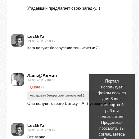
Угадавший предлагает свою загадку. )
LezGiYar
13.03.2011 в 18:19
Кого целуют белорусские теннисистки? )
Лань@Админ
14.03.2011 в 09:05
Портал
LezGiYar
использует
Quote
(
)
файлы cookies
Кого целуют белорусские теннисистки? )
для более
Они целуют своего Батьку - А. Лукашенко.)
комфортной
работы
пользователя.
Продолжая
LezGiYar
просмотр, вы
14.03.2011 в 10:12
соглашаетесь
Все верно