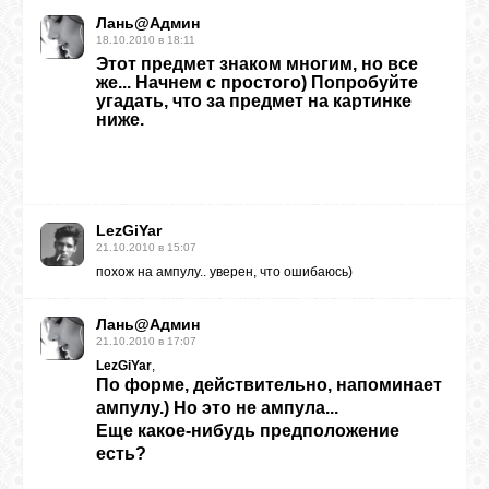
БИБЛИОТЕКА
Лань@Админ
18.10.2010 в 18:11
Этот предмет знаком многим, но все
ФОРУМ
же... Начнем с простого) Попробуйте
угадать, что за предмет на картинке
ниже.
ГОСТЕВАЯ
О САЙТЕ
LezGiYar
21.10.2010 в 15:07
похож на ампулу.. уверен, что ошибаюсь)
ФОТО
Лань@Админ
21.10.2010 в 17:07
ВИДЕО
LezGiYar
,
По форме, действительно, напоминает
ампулу.) Но это не ампула...
МУЗЫКА
Еще какое-нибудь предположение
есть?
САЙТЫ