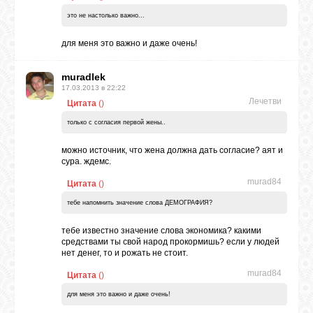
это не настолько важно...
для меня это важно и даже очень!
muradlek
17.03.2013 в 22:22
Лечетви
Цитата
(
)
только с согласия первой жены..
можно источник, что жена должна дать согласие? аят и
сура. ждемс.
murad84
Цитата
(
)
тебе напомнить значение слова ДЕМОГРАФИЯ?
тебе известно значение слова экономика? какими
средствами ты свой народ прокормишь? если у людей
нет денег, то и рожать не стоит.
murad84
Цитата
(
)
для меня это важно и даже очень!