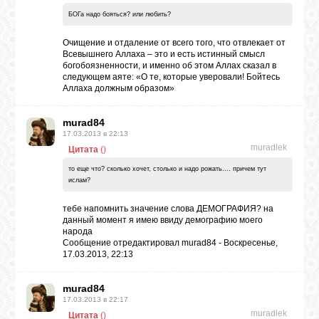
БОГа надо бояться? или любить?
Очищение и отдаление от всего того, что отвлекает от
Всевышнего Аллаха – это и есть истинный смысл
богобоязненности, и именно об этом Аллах сказал в
следующем аяте: «О те, которые уверовали! Бойтесь
Аллаха должным образом»
murad84
17.03.2013 в 22:13
muradlek
Цитата
(
)
то еще что? сколько хочет, столько и надо рожать.... причем тут
ислам?
тебе напомнить значение слова ДЕМОГРАФИЯ? на
данный момент я имею ввиду демографию моего
народа
Сообщение отредактировал
murad84
-
Воскресенье,
17.03.2013, 22:13
murad84
17.03.2013 в 22:17
muradlek
Цитата
(
)