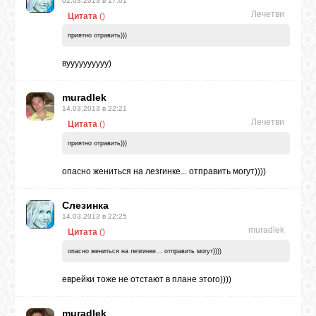
02.03.2013 в 17:01
Лечетви
Цитата
(
)
приятно отравить)))
вуууууууууу)
muradlek
14.03.2013 в 22:21
Лечетви
Цитата
(
)
приятно отравить)))
опасно жениться на лезгинке... отправить могут))))
Слезинка
14.03.2013 в 22:25
muradlek
Цитата
(
)
опасно жениться на лезгинке... отправить могут))))
еврейки тоже не отстают в плане этого))))
muradlek