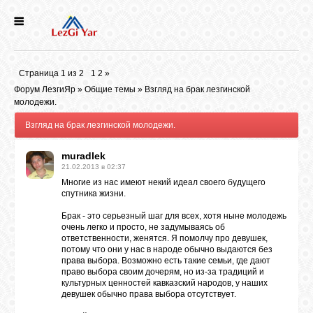
НОВОСТИ
Страница
1
из
2
1
2
»
СЕЛА
Форум ЛезгиЯр
»
Общие темы
»
Взгляд на брак лезгинской
молодежи.
Взгляд на брак лезгинской молодежи.
ИСТОРИЯ
muradlek
21.02.2013 в 02:37
КУЛЬТУРА
Многие из нас имеют некий идеал своего будущего
спутника жизни.
ГОЛОС
Брак - это серьезный шаг для всех, хотя ныне молодежь
ЛЕЗГИН
очень легко и просто, не задумываясь об
ответственности, женятся. Я помолчу про девушек,
потому что они у нас в народе обычно выдаются без
права выбора. Возможно есть такие семьи, где дают
НАРОДЫ
право выбора своим дочерям, но из-за традиций и
культурных ценностей кавказский народов, у наших
девушек обычно права выбора отсутствует.