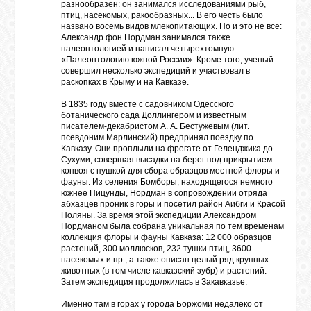
разнообразен: он занимался исследованиями рыб,
птиц, насекомых, ракообразных... В его честь было
GOOGLE+
названо восемь видов млекопитающих. Но и это не все:
Александр фон Нордман занимался также
палеонтологией и написал четырехтомную
«Палеонтологию южной России». Кроме того, ученый
TWITTER
совершил несколько экспедиций и участвовал в
раскопках в Крыму и на Кавказе.
В 1835 году вместе с садовником Одесского
FACEBOOK
ботанического сада Доллингером и известным
писателем-декабристом А. А. Бестужевым (лит.
псевдоним Марлинский) предпринял поездку по
Кавказу. Они проплыли на фрегате от Геленджика до
Сухуми, совершая высадки на берег под прикрытием
конвоя с пушкой для сбора образцов местной флоры и
фауны. Из селения Бомборы, находящегося немного
южнее Пицунды, Нордман в сопровождении отряда
абхазцев проник в горы и посетил район Аибги и Красой
Поляны. За время этой экспедиции Александром
Нордманом была собрана уникальная по тем временам
коллекция флоры и фауны Кавказа: 12 000 образцов
растений, 300 моллюсков, 232 тушки птиц, 3600
насекомых и пр., а также описан целый ряд крупных
животных (в том числе кавказский зубр) и растений.
Затем экспедиция продолжилась в Закавказье.
Именно там в горах у города Боржоми недалеко от