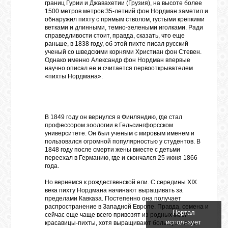
границ Гурии и Джавахетии (Грузия), на высоте более
1500 метров метров 35-летний фон Нордман заметил и
обнаружил пихту с прямым стволом, густыми крепкими
ветками и длинными, темно-зелеными иголками. Ради
справедливости стоит, правда, сказать, что еще
раньше, в 1838 году, об этой пихте писал русский
ученый со шведскими корнями Христиан фон Стевен.
Однако именно Александр фон Нордман впервые
научно описал ее и считается первооткрывателем
«пихты Нордмана».
В 1849 году он вернулся в Финляндию, где стал
профессором зоологии в Гельсингфорсском
университете. Он был ученым с мировым именем и
пользовался огромной популярностью у студентов. В
1848 году после смерти жены вместе с детьми
переехал в Германию, где и скончался 25 июня 1866
года.
Но вернемся к рождественской ели. С середины XIX
века пихту Нордмана начинают выращивать за
пределами Кавказа. Постепенно она получает
распространение в Западной Европе. Правда, семена и
Портал
сейчас еще чаще всего привозят из родных мест
использует
красавицы-пихты, хотя выращивают большую часть