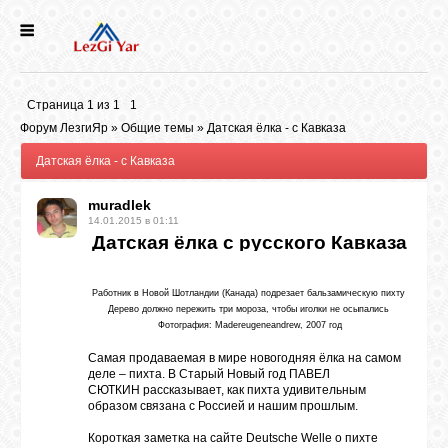
НОВОСТИ
Страница
1
из
1
1
СЕЛА
Форум ЛезгиЯр
»
Общие темы
»
Датская ёлка - с Кавказа
Датская ёлка - с Кавказа
ИСТОРИЯ
muradlek
14.01.2015 в 01:11
Датская ёлка с русского Кавказа
КУЛЬТУРА
Работник в Новой Шотландии (Канада) подрезает бальзамическую пихту
ГОЛОС
Дерево должно пережить три мороза, чтобы иголки не осыпались
ЛЕЗГИН
Фотография:
Madereugeneandrew
, 2007 год
Самая продаваемая в мире новогодняя ёлка на самом
деле – пихта. В Старый Новый год
ПАВЕЛ
НАРОДЫ
СЮТКИН
рассказывает, как пихта удивительным
образом связана с Россией и нашим прошлым.
Короткая заметка на
сайте
Deutsche Welle о пихте