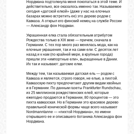
БИБЛИОТЕКА
Нордмана подтолкнула меня покопаться в этой теме. И
действительно, все оказалось именно так. Называемое
сегодня «датской елкой» (даже у нас на елочных
базарах можно встретить ее) это дерево родом с
ФОРУМ
Кавказа. А открыл его финский немец на службе России
— Александр фон Нордман.
Украшенная елка стала обязательным атрибутом
ГОСТЕВАЯ
Рождества только в XIX веке — причем, сначала в
Германии. С тех пор много раз менялась мода, как на
елочные украшения, так и на сами ели. С десяток лет
назад и к нам (по крайней мере, в крупные города)
О САЙТЕ
пришли эти «импортные ели», выращенные в Дании.
Их так и называют: датские елки.
Между тем, так называемая датская ель — родом с
ФОТО
Кавказа и является, строго говоря, не елью, а пихтой.
Кавказскую пихту предпочитают другим видам хвойных
и в Германии. По данным газеты Frankfurter Rundschau,
из 25 миллионов рождественских елей, которые
ВИДЕО
ежегодно продаются в Германии, 80 процентов — это
пихта кавказская. Но в Германии это красивое дерево
правильной конической формы чаще всего называют
Nordmanntanne — «пихтой Нордмана», по имени
МУЗЫКА
открывшего ее и описавшего ботаника Александра фон
Нордмана.
САЙТЫ