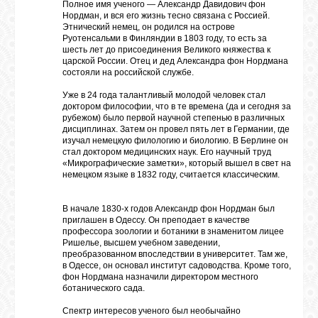
Полное имя ученого — Александр Давидович фон
Нордман, и вся его жизнь тесно связана с Россией.
Этнический немец, он родился на острове
Руотенсальми в Финляндии в 1803 году, то есть за
ОБЪЯВЛЕНИЯ
шесть лет до присоединения Великого княжества к
царской России. Отец и дед Александра фон Нордмана
состояли на российской службе.
ВОПРОСЫ /
Уже в 24 года талантливый молодой человек стал
ОТВЕТЫ
доктором философии, что в те времена (да и сегодня за
рубежом) было первой научной степенью в различных
дисциплинах. Затем он провел пять лет в Германии, где
изучал немецкую филологию и биологию. В Берлине он
КОНТАКТЫ
стал доктором медицинских наук. Его научный труд
«Микрографические заметки», который вышел в свет на
немецком языке в 1832 году, считается классическим.
ВХОД
В начале 1830-х годов Александр фон Нордман был
приглашен в Одессу. Он преподает в качестве
профессора зоологии и ботаники в знаменитом лицее
Ришелье, высшем учебном заведении,
RSS
преобразованном впоследствии в университет. Там же,
в Одессе, он основал институт садоводства. Кроме того,
фон Нордмана назначили директором местного
ботанического сада.
VK
Спектр интересов ученого был необычайно