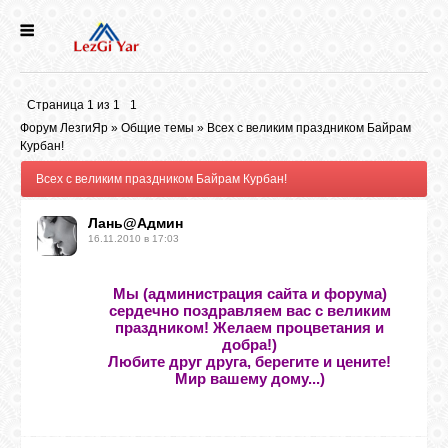
НОВОСТИ
Страница
1
из
1
1
СЕЛА
Форум ЛезгиЯр
»
Общие темы
»
Всех с великим праздником Байрам
Курбан!
Всех с великим праздником Байрам Курбан!
ИСТОРИЯ
Лань@Админ
16.11.2010 в 17:03
КУЛЬТУРА
Мы (администрация сайта и форума)
ГОЛОС
сердечно поздравляем вас с великим
ЛЕЗГИН
праздником! Желаем процветания и
добра!)
Любите друг друга, берегите и цените!
Мир вашему дому...)
НАРОДЫ