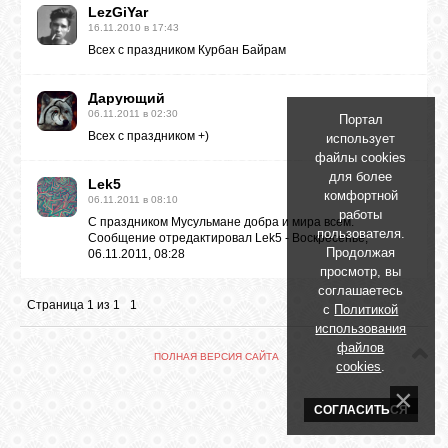
БИБЛИОТЕКА
LezGiYar
16.11.2010 в 17:43
Всех с праздником Курбан Байрам
ФОРУМ
Дарующий
06.11.2011 в 02:30
Портал
ГОСТЕВАЯ
Всех с праздником +)
использует
файлы cookies
для более
Lek5
О САЙТЕ
комфортной
06.11.2011 в 08:10
работы
С праздником Мусульмане добра и мира всем.
пользователя.
Сообщение отредактировал
Lek5
-
Воскресенье,
Продолжая
06.11.2011, 08:28
ФОТО
просмотр, вы
соглашаетесь
Страница
1
из
1
1
с
Политикой
ВИДЕО
использования
файлов
ПОЛНАЯ ВЕРСИЯ САЙТА
cookies
.
МУЗЫКА
СОГЛАСИТЬСЯ
САЙТЫ