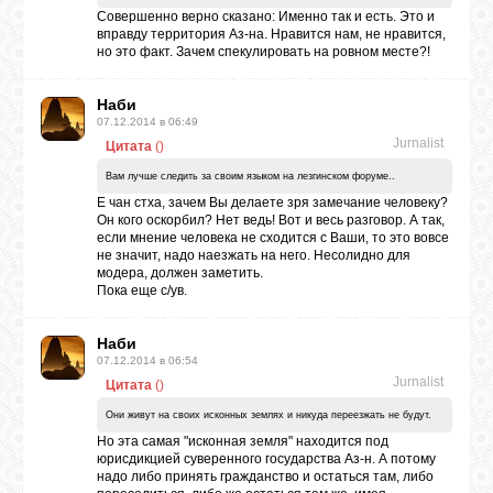
Совершенно верно сказано: Именно так и есть. Это и
вправду территория Аз-на. Нравится нам, не нравится,
но это факт. Зачем спекулировать на ровном месте?!
Наби
07.12.2014 в 06:49
Jurnalist
Цитата
(
)
Вам лучше следить за своим языком на лезгинском форуме..
Е чан стха, зачем Вы делаете зря замечание человеку?
Он кого оскорбил? Нет ведь! Вот и весь разговор. А так,
если мнение человека не сходится с Ваши, то это вовсе
не значит, надо наезжать на него. Несолидно для
модера, должен заметить.
Пока еще с/ув.
Наби
07.12.2014 в 06:54
Jurnalist
Цитата
(
)
Они живут на своих исконных землях и никуда переезжать не будут.
Но эта самая "исконная земля" находится под
юрисдикцией суверенного государства Аз-н. А потому
надо либо принять гражданство и остаться там, либо