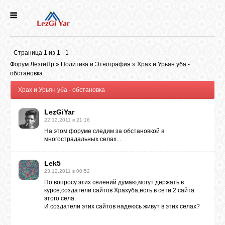
НОВОСТИ
Страница
1
из
1
1
СЕЛА
Форум ЛезгиЯр
»
Политика и Этнография
»
Храх и Урьян уба -
обстановка
Храх и Урьян уба - обстановка
ИСТОРИЯ
LezGiYar
22.12.2011 в 21:16
КУЛЬТУРА
На этом форуме следим за обстановкой в
многострадальных селах...
ГОЛОС
Lek5
ЛЕЗГИН
23.12.2011 в 00:52
По вопросу этих селений думаю,могут держать в
курсе,создатели сайтов Храхуба,есть в сети 2 сайта
НАРОДЫ
этого села.
И создатели этих сайтов надеюсь живут в этих селах?