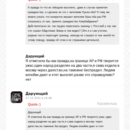
GOOGLE+
А правда то что их обещали выселить, даже в случае принятия
гражданства, и сделали ли это с жителями Урьян-оба? К тому же,
можно узнать что конкретно мешает жителям Храх-оба раз РФ
отказалась от них, принять гражданство Азербайджана?
TWITTER
Действительно ли, так трудно пересекать границу с Россией у нас как
это сказал Абдуллаев Энвер в том видео? (Это я и сам уточню,
родные часто переходят границу, никогда не слышал от них жалоб по
этому поводу, правда об этом и не спрашивал детально).
FACEBOOK
Дарующий
Я отметила бы как правда,на границе АР и РФ творится
ужас,один народ разделян на два части,я сама ездила в
москву через дагестан,на таможне беспредел. Людям
копейки дают и хтят выселят,разве это справедливо?
нет
Дарующий
27.12.2011 в 16:48
Карамелька
Quote
(
)
Дарующий
Я отметила бы как правда,на границе АР и РФ творится ужас,один
народ разделян на два части,я сама ездила в москву через
дагестан,на таможне беспредел. Людям копейки дают и хтят