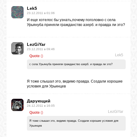
БИБЛИОТЕКА
Lek5
23.12.2011 в 01:06
И еще хотелос бы узнать,почему поголовно с села
ФОРУМ
Урьянуба приняли гражданство азерб. и правда ли это?
ГОСТЕВАЯ
LezGiYar
23.12.2011 в 09:46
Lek5
Quote
(
)
О САЙТЕ
с села Урьянуба приняли гражданство азерб. и правда ли это?
ФОТО
Я тоже слышал это, видимо правда. Создали хорошие
условия для Урьинцев
ВИДЕО
Дарующий
24.12.2011 в 16:05
LezGiYar
Quote
(
)
МУЗЫКА
Я тоже слышал это, видимо правда. Создали хорошие условия для
Урьинцев
САЙТЫ