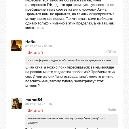
переселиться, либо же остаться там же, имея
гражданство РФ, однако при этом пусть узаконят свое
пребывание там в соответствии с нормами Аз-на.
Нравится нам, не нравится, но таковы общепринятые
международные нормы. Так что пусть сами выбирают,
однако только и именно в этих пределах, а не так, как
захотелось.
Наби
07.12.2014 в 06:58
LezGiYar
Цитата
(
)
На этом форуме следим за обстановкой в многострадальных селах...
Е чан стха, а можно поинтересоваться: зачем вообще
на ровном месте создается проблема? Проблема этих
сел. И чем же они "многострадальны", можете внятно
пояснить мне, такому тупому "непатриоту" этот
момент?
murad84
09.12.2014 в 15:16
Наби
Цитата
(
)
можете внятно пояснить мне, такому тупому "непатриоту" этот
момент?