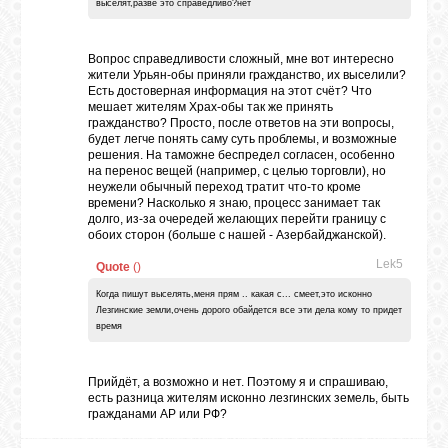
выселят,разве это справедливо?нет
Вопрос справедливости сложный, мне вот интересно
жители Урьян-обы приняли гражданство, их выселили?
Есть достоверная информация на этот счёт? Что
мешает жителям Храх-обы так же принять
гражданство? Просто, после ответов на эти вопросы,
будет легче понять саму суть проблемы, и возможные
решения. На таможне беспредел согласен, особенно
на перенос вещей (например, с целью торговли), но
неужели обычный переход тратит что-то кроме
времени? Насколько я знаю, процесс занимает так
долго, из-за очередей желающих перейти границу с
обоих сторон (больше с нашей - Азербайджанской).
Lek5
Quote
(
)
Когда пишут выселять,меня прям .. какая с... смеет,это исконно
Лезгинские земли,очень дорого обайдется все эти дела кому то придет
время
Прийдёт, а возможно и нет. Поэтому я и спрашиваю,
есть разница жителям исконно лезгинских земель, быть
гражданами АР или РФ?