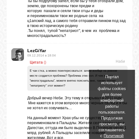
Ты бы подругому запел, если бы у тебя отобрали дом,
землю, где похоронены твои предки и
которую пахали и сеяли твои отцы и деды
и переименовали твои же родные села на
ц1апский лад, а самого тебя отправили пинком под зад
в твою историческую родину
.Ты понял, тупой "непатриот", в чем их проблема и
многострадальность?
LezGiYar
09.12.2014 в 18:04
Наби
Цитата
(
)
Е чан стха, а можно поинтересоваться: зачем вообще на ровном
месте создается проблема? Проблема этих сел. И чем же они
Портал
"многострадальны", можете внятно пояснить мне, такому тупому
использует
"непатриоту" этот момент?
файлы cookies
для более
Добрый вечер Неби. Эту тему я открывал в 2011 году.
комфортной
Мне кажется в этом вопросе много черных пятен и я бы
работы
не хотел их озвучивать....
пользователя.
Продолжая
На данный момент Храх-убы не существует. Село
переименовали в Палыдлы. Жители села переехали в
просмотр, вы
Дагестан, оттуда им было выделено В.Путиным около 1
соглашаетесь
млрд. рублей. А Палыдлы заселили новыми
с
Политикой
жителями..Вот и все.