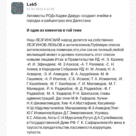
Lek5
01.01.2012 в 11:06
Активисты РОД«Хаджи-Давуд» создают ячейки в
городах и райцентрах юга Дагестана
И один из коментов в той теме
Наш ЛЕЗГИНСКИЙ народ делится на,собственно
ЛЕЗГИНОВ-ЛЕКЬОВ и антилезгинов.Публикую список
антилезгинов,на поминаю,что,спи сок не полный,любой
желающий может и должен пополнить этот список
новыми лицами.Итак: в Правительстве РД -Н. Э. Казиев;
-И. И. Эфендиев; -М. З.Азизов; -А. Т. Рагимов; -С. Н.
Алиев; в Народном Собрании РД:-Н. М. Апаев; Н. А.
Асваров; -Э. И. Ахмедов; -В. А. Ашурбеков -М. Ф.
Гашимов; -А. Р. Изилов; -С.Б. Исаков;-Т. А. Исмаилов; -И.
Г.Казибеков; -М. Г. Канберов; -Г. И. Магомедов; -М. Г.
Махмудов; -Р. А. Раджабов; -Ф. Д. Раджабов; -Ф. Г.
Раджабов; -М. Х. Хидиров; Р. Н. Шахпазов; главы
администраций: Даг огни-М.Ф. Гафаров; Хучни-
Н.Х.Шихмагомедов; Хив -К.А.Мустафаев; Касумхюр-
Н.Ш.Абдулмуталибов; Магарамхюр-Ф.З.Ахмедов;Тпиг-
Ю.Г.Исмаилов;Курах-Д.Г.Эмиргамзаев; Усухвац-
К.С.Абасов; Ахты-С.Н.Мурсалов;Рутул-Д.А.Сулейманов;
в Государственной Думе РФ- Г. К. Сафаралиев.Их вина в
трусости,предательстве,пассивности,коррупции,
тупости.