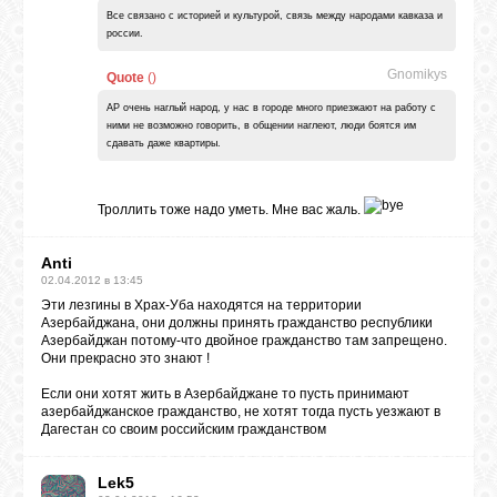
Все связано с историей и культурой, связь между народами кавказа и
россии.
Gnomikys
Quote
(
)
АР очень наглый народ, у нас в городе много приезжают на работу с
ними не возможно говорить, в общении наглеют, люди боятся им
сдавать даже квартиры.
Троллить тоже надо уметь. Мне вас жаль.
Anti
02.04.2012 в 13:45
Эти лезгины в Храх-Уба находятся на территории
Азербайджана, они должны принять гражданство республики
Азербайджан потому-что двойное гражданство там запрещено.
Они прекрасно это знают !
Если они хотят жить в Азербайджане то пусть принимают
азербайджанское гражданство, не хотят тогда пусть уезжают в
Дагестан со своим российским гражданством
Lek5