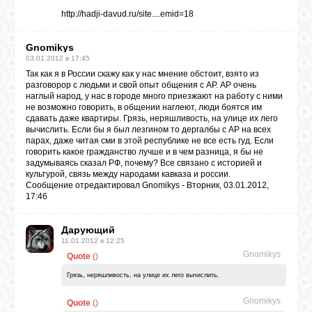
http://hadji-davud.ru/site....emid=18
Gnomikys
03.01.2012 в 17:45
Так как я в России скажу как у нас мнение обстоит, взято из
разговорор с людьми и свой опыт общения с АР. АР очень
наглый народ, у нас в городе много приезжают на работу с ними
не возможно говорить, в общении наглеют, люди боятся им
сдавать даже квартиры. Грязь, неряшливость, на улице их лего
вычислить. Если бы я был лезгином то дергалбы с АР на всех
парах, даже читая сми в этой республике не все есть гуд. Если
говорить какое гражданство лучше и в чем разница, я бы не
задумываясь сказал РФ, почему? Все связано с историей и
культурой, связь между народами кавказа и россии.
Сообщение отредактировал
Gnomikys
-
Вторник, 03.01.2012,
17:46
Дарующий
11.01.2012 в 12:25
Gnomikys
Quote
(
)
Грязь, неряшливость, на улице их лего вычислить.
Gnomikys
Quote
(
)