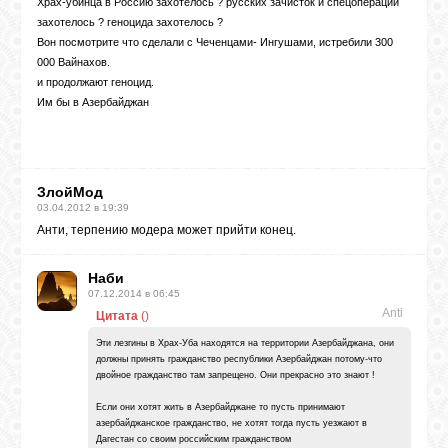
Храх-убинца в Россию захотелось ? русских зачисток и спецопераций
захотелось ? геноцида захотелось ?
Вон посмотрите что сделали с Чеченцами- Ингушами, истребили 300
000 Вайнахов.
и продолжают геноцид.
Им бы в Азербайджан
ЗлойМод
03.04.2012 в 19:39
Анти, терпению модера может прийти конец.
Наби
07.12.2014 в 06:45
Anti
Цитата
(
)
Эти лезгины в Храх-Уба находятся на территории Азербайджана, они
должны принять гражданство республики Азербайджан потому-что
двойное гражданство там запрещено. Они прекрасно это знают !
Если они хотят жить в Азербайджане то пусть принимают
азербайджанское гражданство, не хотят тогда пусть уезжают в
Дагестан со своим российским гражданством