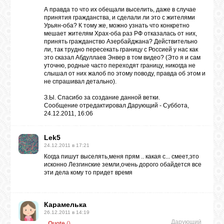
А правда то что их обещали выселить, даже в случае
принятия гражданства, и сделали ли это с жителями
Урьян-оба? К тому же, можно узнать что конкретно
ОБЪЯВЛЕНИЯ
мешает жителям Храх-оба раз РФ отказалась от них,
принять гражданство Азербайджана? Действительно
ли, так трудно пересекать границу с Россией у нас как
это сказал Абдуллаев Энвер в том видео? (Это я и сам
ВОПРОСЫ /
уточню, родные часто переходят границу, никогда не
ОТВЕТЫ
слышал от них жалоб по этому поводу, правда об этом и
не спрашивал детально).
З.Ы. Спасибо за создание данной ветки.
КОНТАКТЫ
Сообщение отредактировал
Дарующий
-
Суббота,
24.12.2011, 16:06
ВХОД
Lek5
24.12.2011 в 17:21
Когда пишут выселять,меня прям .. какая с... смеет,это
исконно Лезгинские земли,очень дорого обайдется все
эти дела кому то придет время
RSS
Карамелька
VK
26.12.2011 в 14:19
Дарующий
Quote
(
)