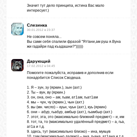
Значит тут дело принципа, истина Вас мало
интересует.)
Слезинка
30.01.2012 в 23:37
Не совсем поняла...
Вы сами себя спалили фразой "Ят!ани,ам руш я.Вуна
жи гадайри пад къадашни?"))))))
Дарующий
17.02.2012 в 04:45
Помогите пожалуйста, исправив и дополнив если
понадобится
Список Сводеша
.
1. Я – зун, зу (яркин.), зын (ахт.)
2. Ты – вун, ву (яркин.)
3. он, она, оно – ам, гьам, ат1ам, гьат1ам
4. мы – чун, чу (яркин.), чын (ахт.)
5. вы (мн. число) – куьн, чуьн (ахт.), куь (яркин)
6. они – абур, гьабур, амбыр (ахт.), гьамбыр (ахт.)
7. этот, эта, это (максимально ближний предмет) – и, им
8. тот, та, то (максимально удалённый предмет) – а, гьа,
ат1а и т.д.
9. здесь, тут (максимально близко) – ина, мукьув
10. там (максимально далеко) – ана, гьана, ат1ана и т.д.