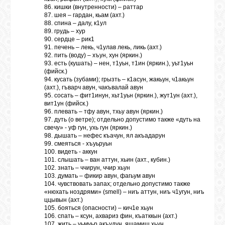
86. кишки (внутренности) – раттар
87. шея – гардан, кьам (ахт.)
88. спина – далу, к1ул
89. грудь – хур
90. сердце – рик1
91. печень – лекь, ч1улав лекь, ликь (ахт.)
92. пить (воду) – хъун, хун (яркин.)
93. есть (кушать) – нен, т1уьн, т1ин (яркин.), уьт1уьн
(фийск.)
94. кусать (зубами); грызть – к1асун, жакьун, ч1акьун
(ахт.), гъварч авун, чакъвалай авун
95. сосать – фит1инун, хьт1уьн (яркин.), жут1ун (ахт.),
вит1ун (фийск.)
96. плевать – тфу авун, тхьу авун (яркин.)
97. дуть (о ветре); отдельно допустимо также «дуть на
свечу» - уф гун, ухь гун (яркин.)
98. дышать – нефес къачун, ял акъадарун
99. смеяться - хъуьруьн
100. видеть - аккун
101. слышать – ван аттун, хьин (ахт., кубин.)
102. знать – ччирун, ччир хьун
103. думать – фикир авун, фагьум авун
104. чувствовать запах; отдельно допустимо также
«нюхать ноздрями» (smell) – ниъ аттун, ниъ ч1угун, ниъ
ццывын (ахт.)
105. бояться (опасности) – кич1е хьун
106. спать – ксун, ахвариз фин, къатккын (ахт.)
107. жить – уьмуьр акъудун, яшамиш хьун