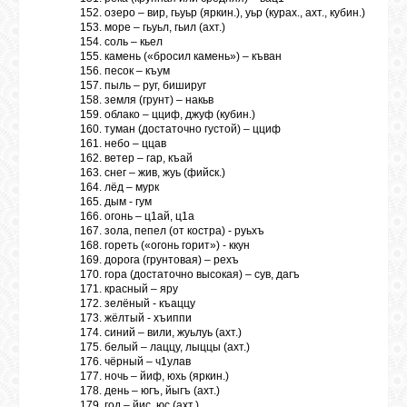
152. озеро – вир, гьуьр (яркин.), уьр (курах., ахт., кубин.)
153. море – гьуьл, гьил (ахт.)
154. соль – кьел
155. камень («бросил камень») – къван
156. песок – къум
157. пыль – руг, бишируг
158. земля (грунт) – накьв
159. облако – цциф, джуф (кубин.)
160. туман (достаточно густой) – цциф
161. небо – ццав
162. ветер – гар, къай
163. снег – жив, жуь (фийск.)
164. лёд – мурк
165. дым - гум
166. огонь – ц1ай, ц1а
167. зола, пепел (от костра) - руьхъ
168. гореть («огонь горит») - ккун
169. дорога (грунтовая) – рехъ
170. гора (достаточно высокая) – сув, дагъ
171. красный – яру
172. зелёный - къаццу
173. жёлтый - хъиппи
174. синий – вили, жуьлуь (ахт.)
175. белый – лаццу, лыццы (ахт.)
176. чёрный – ч1улав
177. ночь – йиф, юхь (яркин.)
178. день – югъ, йыгъ (ахт.)
179. год – йис, юс (ахт.)