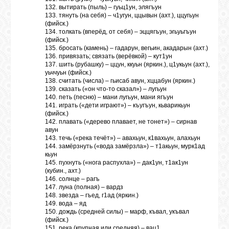
132. вытирать (пыль) – гуьц1ун, элягъун
133. тянуть (на себя) – ч1угун, ццывын (ахт.), ццугьун
(фийск.)
134. толкать (вперёд, от себя) – эццягъун, эгьуьгъун
(фийск.)
135. бросать (камень) – гадарун, вегьин, акадарын (ахт.)
136. привязать; связать (верёвкой) – кут1ун
137. шить (рубашку) – ццун, ккуьн (яркин.), ц1укьун (ахт.),
уьччуьн (фийск.)
138. считать (числа) – гьисаб авун, хццабун (яркин.)
139. сказать («он что-то сказал») – лугьун
140. петь (песню) – мани лугьун, мани ягъун
141. играть («дети играют») – къугъун, кьварикьун
(фийск.)
142. плавать («дерево плавает, не тонет») – сирнав
авун
143. течь («река течёт») – авахьун, к1вахьун, алахьун
144. замёрзнуть («вода замёрзла») – т1акьун, мурк1ад
кьун
145. пухнуть («нога распухла») – дак1ун, т1ак1ун
(кубин., ахт.)
146. солнце – рагъ
147. луна (полная) – вардз
148. звезда – гъед, г1ад (яркин.)
149. вода – яд
150. дождь (средней силы) – марф, къвал, укъвал
(фийск.)
151. река (крупная или средняя) – вац1