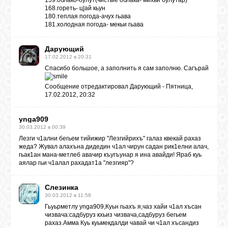
159.облако-булут(чистые облака- михьи булутар)
168.гореть- ц|ай кьун
180.теплая погода-ачух гьава
181.холодная погода- мекьи гьава
Дарующий
17.02.2012 в 20:31
Спасибо большое, а заполнить я сам заполню. Сагърай
Сообщение отредактировал
Дарующий
-
Пятница,
17.02.2012, 20:32
ynga909
30.03.2012 в 00:39
Лезги ч1ални бегьем тийижир "Лезгийрихъ" галаз квекай рахаз
жеда? Жувал алахъна дидедин ч1ал чирун садан рик1елни алач,
гьак1ан мана-метлеб авачир къугъунар я ина авайди! Яраб куь
аялар гьи ч1алал рахадат1а "лезгияр"?
Слезинка
30.03.2012 в 11:58
Гьуьрметлу ynga909,Куьн гьахъ я,чаз хайи ч1ал хъсан
чизвача:садбуруз кхьиз чизвача,садбуруз бегьем
рахаз.Амма Куь куьмекдалди чавай чи ч1ал хъсандиз