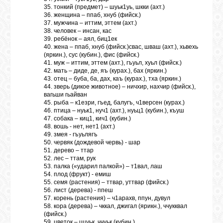
35. тонкий (предмет) – шуьк1уь, шкки (ахт.)
36. женщина – ппаб, хнуб (фийск.)
37. мужчина – иттим, эттем (ахт.)
38. человек – инсан, кас
39. ребёнок – аял, биц1ек
40. жена – ппаб, хнуб (фийск.)свас, шваш (ахт.), хьвехь
(яркин.), сус (кубин.), фис (фийск.)
41. муж – иттим, эттем (ахт.), гъуьл, хуьл (фийск.)
42. мать – диде, де, яъ (курах.), бах (яркин.)
43. отец – буба, ба, дах, каъ (курах.), тха (яркин.)
44. зверь (дикое животное) – ничхир, нахчир (фийск.),
вагьши гьайван
45. рыба – к1езри, гъед, балугъ, ч1версен (курах.)
46. птица – нуьк1, нуч1 (ахт.), нуьц1 (кубин.), къуш
47. собака – киц1, кич1 (кубин.)
48. вошь - нет, нет1 (ахт.)
49. змея - гъуьлягъ
50. червяк (дождевой червь) - шар
51. дерево – ттар
52. лес – ттам, рук
53. палка («ударил палкой») – т1вал, лаш
54. плод (фрукт) - емиш
55. семя (растения) – ттвар, уттвар (фийск.)
56. лист (дерева) - ппеш
57. корень (растения) – ч1арахв, ппун, дувул
58. кора (дерева) – чккал, джигал (ярикн.), ччукквал
(фийск.)
59. цветок – ццуьк, ччуьк (кубин.)