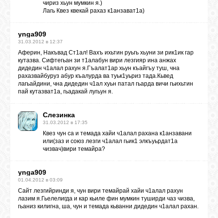
чириз хьун мумкин я.)
Лагь Квез квекай рахаз к1анзават1а)
ynga909
31.03.2012 в 12:37
Аферин, Накъвад Ст1ал! Вахъ ихьтин руьгь хьуни зи рик1ик гар
кутазва. Сифтегьан зи т1алабун вири лезгияр ина анжах
дидедин ч1алал рахун я.Гъалат1ар хьун къайгъу туш, чна
рахазвайбуруз абур къалурда ва туьк1уьриз тада.Кьвед
лагьайдини, чна дидедин ч1ал хуьн патал гьарда вичи гьихьтин
пай кутазват1а, гьадакай лугьун я.
Слезинка
31.03.2012 в 17:35
Квез чун са и темада хайи ч1алал рахана к1анзавани
или(заз и союз лезги ч1алал гьик1 элкъуьрдат1а
чизвач)вири темайра?
ynga909
01.04.2012 в 03:09
Сайт лезгийринди я, чун вири темайрай хайи ч1алал рахун
лазим я.Гьелелигда и кар кьиле фин мумкин туширди чаз чизва,
гьаниз килигна, ша, чун и темада кьванни дидедин ч1алал рахан.