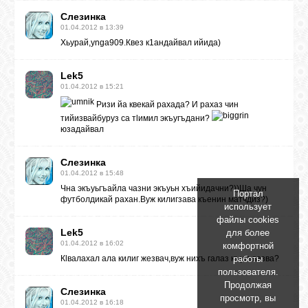
Слезинка
01.04.2012 в 13:39
Хьурай,ynga909.Квез к1андайвал ийида)
Lek5
01.04.2012 в 15:21
Ризи йа квекай рахада? И рахаз чин
тийизвайбуруз са тlимил экъугъдани?
юзадайвал
Слезинка
01.04.2012 в 15:48
Чна экъуьгъайла чазни экъуьн хъийидачни?))Ша чун
Портал
футболдикай рахан.Вуж килигзава къенин матчдиз?)
использует
файлы cookies
Lek5
для более
01.04.2012 в 16:02
комфортной
работы
Кlвалахал ала килиг жезвач,вуж нихъ галаз къугъвазва?
пользователя.
Продолжая
Слезинка
просмотр, вы
01.04.2012 в 16:18