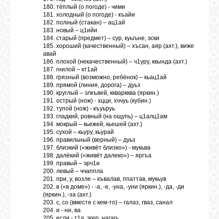
180. тёплый (о погоде) - чими
181. холодный (о погоде) - къайи
182. полный (стакан) – ац1ай
183. новый – ц1ийи
184. старый (предмет) – сур, куьгьне, эски
185. хороший (качественный) – хъсан, аяр (ахт.), виже
авай
186. плохой (некачественный) – ч1уру, ккында (ахт.)
187. гнилой – кт1ай
188. грязный (возможно, ребёнок) – кьац1ай
189. прямой (линия, дорога) – дуьз
190. круглый – элкъвей, ккваркква (яркин.)
191. острый (нож) - хцци, хччуь (кубин.)
192. тупой (нож) - къуьруь
193. гладкий, ровный (на ощупь) – ц1алц1ам
194. мокрый – кьежей, кьешей (ахт.)
195. сухой – кьуру, кьурай
196. правильный (верный) – дуьз
197. близкий («живёт близко») - мукьва
198. далёкий («живёт далеко») – яргъа
199. правый – эрч1и
200. левый – ччаппла
201. при, у, возле – къвалав, ппаттав, мукьув
202. в («в доме») - -а, -е, -уна, -уни (яркин.), -да, -ди
(яркин.), -за (ахт.)
203. с, со (вместе с кем-то) – галаз, гваз, санал
204. и - ни, ва
205. если - т1а, эгер, нагагь