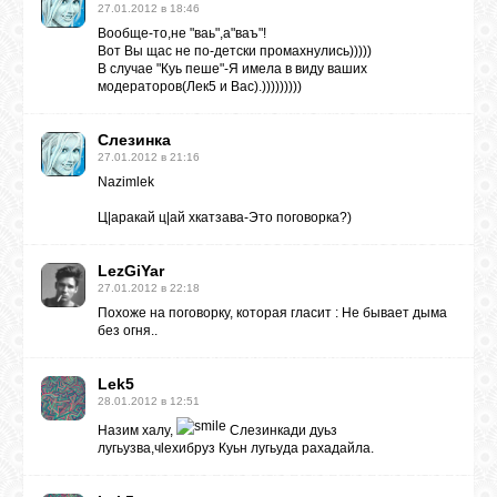
27.01.2012 в 18:46
Вообще-то,не "ваь",а"ваъ"!
Вот Вы щас не по-детски промахнулись)))))
ОБЪЯВЛЕНИЯ
В случае "Куь пеше"-Я имела в виду ваших
модераторов(Лек5 и Вас).)))))))))
ВОПРОСЫ /
Слезинка
ОТВЕТЫ
27.01.2012 в 21:16
Nazimlek
Ц|аракай ц|ай хкатзава-Это поговорка?)
КОНТАКТЫ
LezGiYar
27.01.2012 в 22:18
ВХОД
Похоже на поговорку, которая гласит : Не бывает дыма
без огня..
Lek5
RSS
28.01.2012 в 12:51
Назим халу,
Слезинкади дуьз
лугьузва,чlехибруз Куьн лугьуда рахадайла.
VK