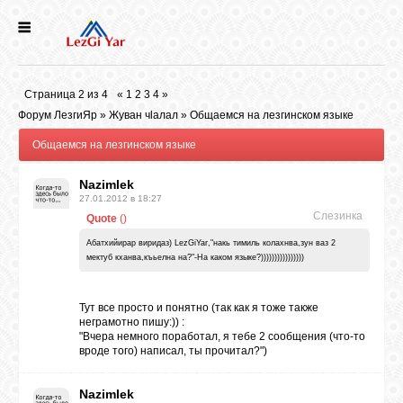
НОВОСТИ
Страница
2
из
4
«
1
2
3
4
»
СЕЛА
Форум ЛезгиЯр
»
Жуван чlалал
»
Общаемся на лезгинском языке
Общаемся на лезгинском языке
ИСТОРИЯ
Nazimlek
27.01.2012 в 18:27
Слезинка
Quote
(
)
КУЛЬТУРА
Абатхийирар виридаз) LezGiYar,"накь тимиль колахнва,зун ваз 2
мектуб кханва,къьелна на?"-На каком языке?))))))))))))))))
ГОЛОС
ЛЕЗГИН
Тут все просто и понятно (так как я тоже также
неграмотно пишу:)) :
"Вчера немного поработал, я тебе 2 сообщения (что-то
НАРОДЫ
вроде того) написал, ты прочитал?")
Nazimlek