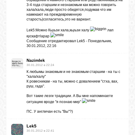
обращении к намного старшим или родственникам,а на
3-4 года старшим и незнакомым как можно говорить
хала/хала,люди просто обидятся,подумав что им
намекают на преждевременную
старость)согласитесь,это не вариант.
Lek5:Можно Кьуьзи хала,кьуьзи халу
лап
кускафтlарар
Сообщение отредактировал
Lek5
-
Понедельник,
30.01.2012, 22:16
Nazimlek
30.01.2012 в 22:24
К любымы знакомым и не знакомым старшим - на ты с
"хала/халу"
К ровесникам - на ты, можно с довалением "стха, вах,
руш, гада".
Вот такие лезги традиции. А Вы мне напоминаете
ситуацию вроде "я познаю мир"
ПС. У англичан есть "Вы"?)
Lek5
30.01.2012 в 22:41