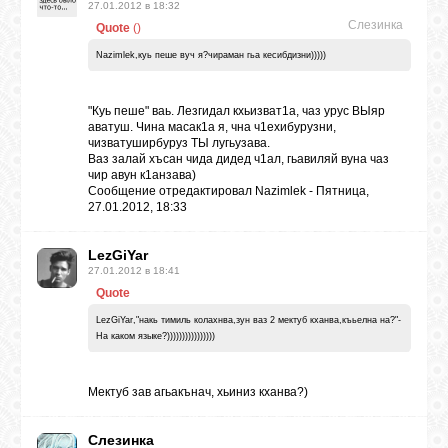
БИБЛИОТЕКА
27.01.2012 в 18:32
Слезинка
Quote
(
)
Nazimlek,куь пеше вуч я?чираман гьа кесибдизни)))))
ФОРУМ
"Куь пеше" ваь. Лезгидал кхьизват1а, чаз урус ВЫяр
аватуш. Чина масак1а я, чна ч1ехибурузни,
ГОСТЕВАЯ
чизватуширбуруз ТЫ лугьузава.
Ваз залай хъсан чида дидед ч1ал, гьавиляй вуна чаз
чир авун к1анзава)
Сообщение отредактировал
Nazimlek
-
Пятница,
О САЙТЕ
27.01.2012, 18:33
LezGiYar
ФОТО
27.01.2012 в 18:41
Quote
ВИДЕО
LezGiYar,"накь тимиль колахнва,зун ваз 2 мектуб кханва,къьелна на?"-
На каком языке?))))))))))))))))
МУЗЫКА
Мектуб зав агьакънач, хьиниз кханва?)
Слезинка
САЙТЫ