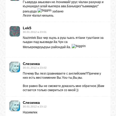
Гъавурда акьазвач не /понимай/ урус чlалан рахунар и
къуншидал алай кьилера ава.Баньядиз"гьамамдиz"
ракъурда
забаню
Лезги чlалал кихьихь.
Lek5
30.01.2012 в 23:01
Nazimlek Ваз чир хьухь а руш гьахъ ятlани туштlани за
гьадан пад кьазвади йа.Чун са
Мегьеремдхуьруьн райондай йа.
Слезинка
30.01.2012 в 23:02
Почему Вы лезг.сравниваете с английским?Причем у
них есть местоимение Вы.You-ты,Вы,вы.
Все равно Вы не сможете доказать мне обратное.)Вам
остается только смириться со мной ))
Слезинка
30.01.2012 в 23:12
Назимлек