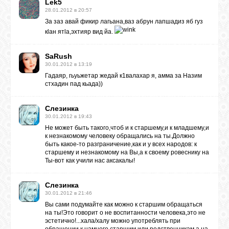
Lek5
28.01.2012 в 20:57
GOOGLE+
За заз авай фикир лагьана,ваз абрун лапшадиз яб гуз
кlан ятlа,эхтияр вид йа.
TWITTER
SaRush
30.01.2012 в 13:19
Гадаяр, гьуьжетар жедай к1валахар я, амма за Назим
FACEBOOK
стхадин пад кьада))
Слезинка
30.01.2012 в 19:43
Не может быть такого,чтоб и к старшему,и к младшему,и
к незнакомому человеку обращались на ты.Должно
быть какое-то разграничение,как и у всех народов: к
старшему и незнакомому на Вы,а к своему ровеснику на
Ты-вот как учили нас аксакалы!
Слезинка
30.01.2012 в 21:46
Вы сами подумайте как можно к старшим обращаться
на ты!Это говорит о не воспитанности человека,это не
эстетично!...хала/халу можно употреблять при