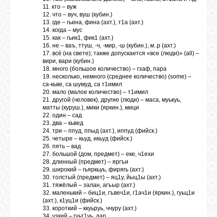
11. кто – вуж
12. что – вуч, вуш (кубин.)
13. где – гьина, фина (ахт.), т1а (ахт.)
14. когда – мус
15. как – гьик1, фик1 (ахт.)
16. не – ваъ, ттуш, -ч, -мир, -ш (кубин.), м..р (ахт.)
17. всё (на свете); также допускается «все (люди)» (all) –
вири, вари (кубин.)
18. много (большое количество) – гзаф, пара
19. несколько, немного (среднее количество) (some) –
са-кьве, са шумуд, са т1имил
20. мало (малое количество) – т1имил
21. другой (человек), другие (люди) – маса, муькуь,
матты (куруш.), мики (яркин.), мици
22. один – сад
23. два – кьвед
24. три – ппуд, ппыд (ахт.), иппуд (фийск.)
25. четыре – кьуд, икьуд (фийск.)
26. пять – вад
27. большой (дом, предмет) – еке, ч1ехи
28. длинный (предмет) – яргъи
29. широкий – гьяркьуь, фирягь (ахт.)
30. толстый (предмет) – яц1у, йыц1ы (ахт.)
31. тяжёлый – залан, агъыр (ахт.)
32. маленький – биц1и, гъвеч1и, г1ач1и (яркин.), гуьц1и
(ахт.), к1уц1и (фийск.)
33. короткий – ккуьруь, ччуру (ахт.)
34. узкий – гуьт1уь, дар