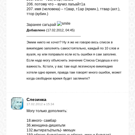
206. потому что – вучиз лагьайт1а
207. имя (человека) – т1вар, т1ар (яркин.), ттвар (ахт.),
ттор (кубин.)
Заранее сагърай
Добавлено
(17.02.2012, 04:45)
---------------------------------------------
Эммм никто не хочет? Ну я же не говорю весь список в
википедию заполнять самостоятельно, каждый по 10 слов и
вуаля, ну или поправьте если есть ошибки я сам заполню.
Если надо могу объяснить значение Списка Сводеша и его
важность. Кстати, у вас там ещё лезгинскую википедию
хотели одно время, правда там говорят много ошибок, может
когда свободное время будет загляните?
Слезинка
17.02.2012 в 15:34
Могу только дополнить:
18.много- самбар
36.женщина-дишегьли
132.вытирать(пыль)- михьун