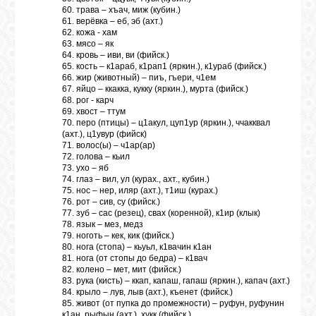
60. трава – хъач, миж (кубин.)
61. верёвка – еб, эб (ахт.)
62. кожа - хам
63. мясо – як
64. кровь – иви, ви (фийск.)
65. кость – к1араб, к1рап1 (яркин.), к1ураб (фийск.)
66. жир (животный) – пиъ, гъери, ч1ем
67. яйцо – ккакка, кукку (яркин.), мурта (фийск.)
68. рог - карч
69. хвост – ттум
70. перо (птицы) – ц1акул, цуп1ур (яркин.), ччакквал
(ахт.), ц1увур (фийск)
71. волос(ы) – ч1ар(ар)
72. голова – кьил
73. ухо – яб
74. глаз – вил, ул (курах., ахт., кубин.)
75. нос – нер, иляр (ахт.), т1иш (курах.)
76. рот – сив, су (фийск.)
77. зуб – сас (резец), свах (коренной), к1ир (клык)
78. язык – мез, медз
79. ноготь – кек, кик (фийск.)
80. нога (стопа) – кьуьл, к1вачин к1ан
81. нога (от стопы до бедра) – к1вач
82. колено – мет, мит (фийск.)
83. рука (кисть) – ккап, капаш, гапаш (яркин.), капач (ахт.)
84. крыло – лув, лыв (ахт.), къенет (фийск.)
85. живот (от пупка до промежности) – руфун, руфунин
к1ан, рыфын (ахт.), хукк (фийск.)