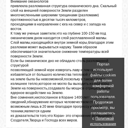
БИБЛИОТЕКА
Внимание океанологов
привлекла разломанная структура оеканического дна. Скальный
слой на внешней поверхности Земли разделен
многочисленными широкими трещинами (разломами)
ФОРУМ
протяженностью в десятки тысяч километров,
проходящими в направлении с юга на север и с запада на
восток.
К тому же ученые заметили,что на глубине 100-150 км под
ГОСТЕВАЯ
океаническим дном находится слой расплавленной магмы.
Слой магмы,находящийся внутри земной коры,благодаря этим
разломам может вырываться наружу. Таким образом
обеспечивается значительное снижение температуры всей
О САЙТЕ
поверхности Земли.
Если бы океаническое дно не обладало столь разломанной
Портал
структурой
использует
позволяющей земной коре извергать лаву и тем самым
ФОТО
избавляться от большого количества тепловой энергии, жизнь
файлы cookies
на земле была бы невозможной,поскольку в таком случае
для более
излишнее тепло,которое не могло бы выходить из-под коры
комфортной
Земли на поверхность,создавало бы мощное отрицательное
ВИДЕО
работы
ядерное воздействие на Землю.
пользователя.
Вне сомнения,ниспосланное в Коране 1400 лет тому назад
Продолжая
сведений,обнаружение которых человечеством стало
возможным лишь в 20 веке благодаря прогрессу науки и
просмотр, вы
МУЗЫКА
техники,является одним
соглашаетесь
из доказательств того,что Коран- это откровение Всевышнего
с
Политикой
Создателя,Творца и Господа всех миров.
использования
САЙТЫ