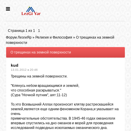
НОВОСТИ
Страница
1
из
1
1
СЕЛА
Форум ЛезгиЯр
»
Религия и Философия
»
О трещинах на земной
поверхности
О трещинах на земной поверхности
ИСТОРИЯ
kud
13.01.2012 в 20:46
КУЛЬТУРА
Трещины на земной поверхности.
"Клянусь небом вращающимся и землей,
ГОЛОС
что способная раскрываться."
ЛЕЗГИН
(Сура "Ночной путник", аят:11-12)
То,что Всевышний Аллах произносит клятву растрескашейся
землей,является еще одним феноменом Корана,и указывает на
НАРОДЫ
очень
примечательные обстоятельства. В 1945-46 годах океанологи
впервые спустились на дно океанов и морей для проведения
исследований подводных ископаемых океанического дна.