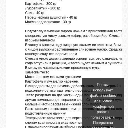
Картофель - 300 гр
Лук репчатый - 200 гр
Соль - 40 гр
Перец черный душистый - 40 гр
Масло подсолнечное - 30 гр
Подготовку к выпечке пирога начнем с приготовления теста. В
специальную миску выльем кефир, разобьем яйцо. Смесь тща
взобьем венчиком.
В чашку выложим соду пищевую, зальем ее кипятком. В смесь
с яйцом выложим растопленное сливочное масло. Сюда же д
гашеную соду, все перемешаем.
Смесь в миске должна хорошо вспениться, это означает, что к
сода вступили в реакцию, и тесто будет нежным и пушистым.
В миску по частям выложим просеянную муку.
Замесим тесто.
Мясо нарежем мелкими кусочками.
Картофель и лук мелко нарежем.
Портал
В ингредиенты для начинки добавим соль, перец черный и ма
использует
подсолнечное, все тщательно перемешаем.
Тесто разделим на две части - одна побольше для низа пирога
файлы cookies
другая поменьше для верхнего слоя. Стол присыплем мукой и
для более
большей части раскатаем нижний слой пирога.
комфортной
Раскатанным тестом застелим противень, выложим на него
работы
подготовленную начинку.
пользователя.
Теперь раскатаем тесто для верха пирога, накроем им пирог, 
Продолжая
слепим края пирога в виде косички.
Смажем пирог взбитым яйцом. Противень поставим в