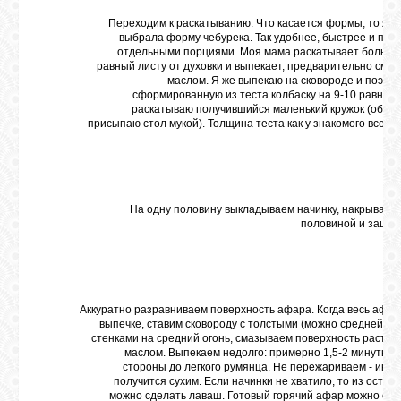
Переходим к раскатыванию. Что касается формы, то я д
выбрала форму чебурека. Так удобнее, быстрее и пол
отдельными порциями. Моя мама раскатывает большо
равный листу от духовки и выпекает, предварительно смаз
маслом. Я же выпекаю на сковороде и поэто
сформированную из теста колбаску на 9-10 равных 
раскатываю получившийся маленький кружок (обяз
присыпаю стол мукой). Толщина теста как у знакомого всем 
На одну половину выкладываем начинку, накрываем
половиной и защи
Аккуратно разравниваем поверхность афара. Когда весь афар 
выпечке, ставим сковороду с толстыми (можно средней т
стенками на средний огонь, смазываем поверхность расти
маслом. Выпекаем недолго: примерно 1,5-2 минуты с
стороны до легкого румянца. Не пережариваем - инач
получится сухим. Если начинки не хватило, то из остатк
можно сделать лаваш. Готовый горячий афар можно см