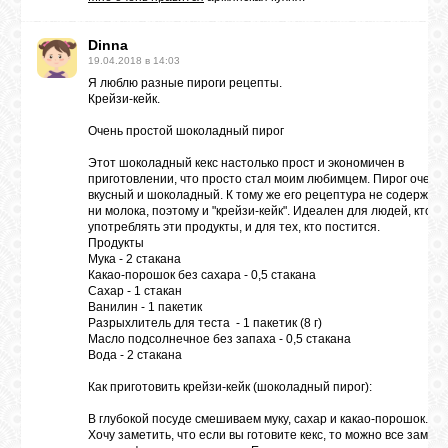
Dinna
19.04.2018 в 14:03
Я люблю разные
пироги рецепты
.
Крейзи-кейк.
Очень простой шоколадный пирог
Этот шоколадный кекс настолько прост и экономичен в
приготовлении, что просто стал моим любимцем. Пирог очень
вкусный и шоколадный. К тому же его рецептура не содержит 
ни молока, поэтому и "крейзи-кейк". Идеален для людей, кто н
употреблять эти продукты, и для тех, кто постится.
Продукты
Мука - 2 стакана
Какао-порошок без сахара - 0,5 стакана
Сахар - 1 стакан
Ванилин - 1 пакетик
Разрыхлитель для теста - 1 пакетик (8 г)
Масло подсолнечное без запаха - 0,5 стакана
Вода - 2 стакана
Как приготовить крейзи-кейк (шоколадный пирог):
В глубокой посуде смешиваем муку, сахар и какао-порошок.
Хочу заметить, что если вы готовите кекс, то можно все замеш