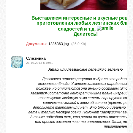
БИБЛИОТЕКА
Выставляем интересные и вкусные реце
ФОРУМ
приготовления любых лезгинских блюд
сладостей и т.д.
Делитесь!
ГОСТЕВАЯ
Документы:
1386363.jpg
(35.0 Kb)
О САЙТЕ
Слезинка
21.10.2013 в 19:49
Афар, или лезгинские лепешки с зеленью
ФОТО
Для своего первого рецепта выбрала это родное д
лезгинское блюдо. У многих кавказских народов есть
похожее, но отличаются они именно составом. Этот
является достаточно демократичным в плане ингредиен
ВИДЕО
используете любимую вами зелень, варьируете соле
количество кислой и горькой зелени (щавель, ревень
дополняете творогом или нет. Это блюдо идеально для
лета и теплых месяцев осени. Поможет "заглушить" авит
МУЗЫКА
А также подходит тем, кто решил на время отказаться 
или просто захотел чего-то интересного. Итак, прис
приготовлению
САЙТЫ