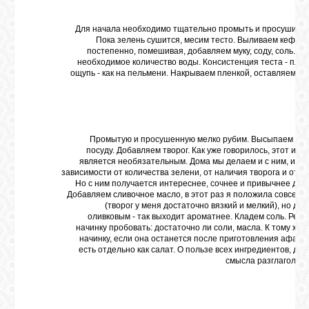
GOOGLE+
Для начала необходимо тщательно промыть и просушить 
Пока зелень сушится, месим тесто. Выливаем кефир в
постепенно, помешивая, добавляем муку, соду, соль. Д
TWITTER
необходимое количество воды. Консистенция теста - плот
ощупь - как на пельмени. Накрываем пленкой, оставляем до
FACEBOOK
Промытую и просушенную мелко рубим. Высыпаем в г
посуду. Добавляем творог. Как уже говорилось, этот инг
является необязательным. Дома мы делаем и с ним, и без
зависимости от количества зелени, от наличия творога и от ж
Но с ним получается интереснее, сочнее и привычнее для 
Добавляем сливочное масло, в этот раз я положила совсем 
(творог у меня достаточно вязкий и мелкий), но до
оливковым - так выходит ароматнее. Кладем соль. Рек
начинку пробовать: достаточно ли соли, масла. К тому же,
начинку, если она останется после приготовления афара
есть отдельно как салат. О пользе всех ингредиентов, дум
смысла разглагольст