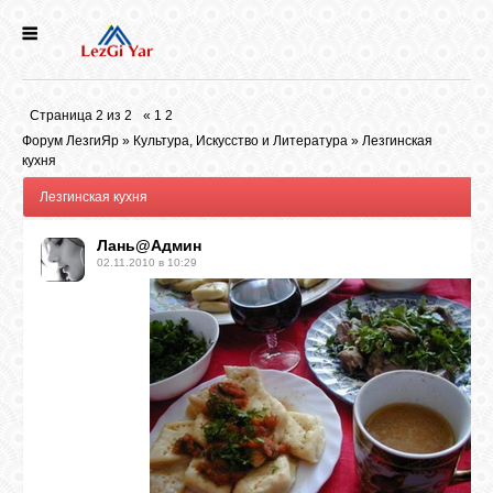
НОВОСТИ
Страница
2
из
2
«
1
2
СЕЛА
Форум ЛезгиЯр
»
Культура, Искусство и Литература
»
Лезгинская
кухня
Лезгинская кухня
ИСТОРИЯ
Лань@Админ
02.11.2010 в 10:29
КУЛЬТУРА
ГОЛОС
ЛЕЗГИН
НАРОДЫ