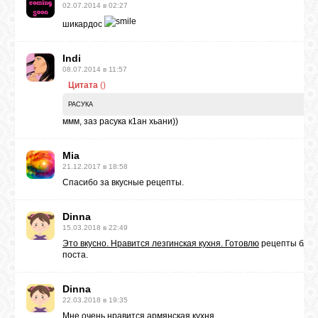
02.07.2014 в 02:27
шикардос
Indi
08.07.2014 в 11:57
Le
Цитата
(
)
РАСУКА
ммм, заз расука к1ан хьани))
Mia
21.12.2017 в 18:58
Спасибо за вкусные рецепты.
Dinna
15.03.2018 в 22:49
Это вкусно. Нравится лезгинская кухня. Готовлю
рецепты блюд
поста
.
Dinna
22.03.2018 в 19:35
Мне очень нравится
армянская кухня
.