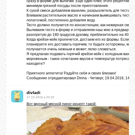
сразу в форме для выпечки. Еще один плюс этого рецептика -
минимум грязной посуды после приготовления.
К сухой смеси добавляем ванилин, разрыхлитель для теста.
Вливаем растительное масло и начинаем вымешивать тесто
лопаточкой, постепенно добавляя воду.
Тесто должно получится по консистенции, как нежирная смета
Выливаем тесто в форму и отправляем наш кекс в предварит
разогретую до 180 градусов духовку, приблизительно на 40 мин
Когда крейзи-кейк пропечется, достаем его из формы. Если
планируете его доставать горячим, то будьте осторожны, кекс
получается очень нежным и может легко сломаться.
Я предлагаю подавать горячий крейзи-кейк с холодным ванил
мороженым - такое сочетание вкусов и температур потрясающ
находите?
Приятного аппетита! Радуйте себя и своих близких!
Сообщение отредактировал
Dinna
-
Четверг, 19.04.2018, 14:04
divladi
17.10.2018 в 20:20
Вот вкусный
мясной пирог
рецепт такой: