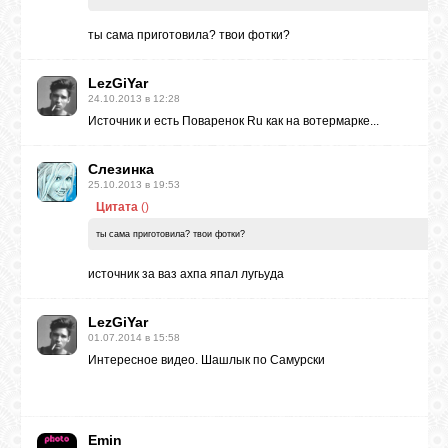
ты сама приготовила? твои фотки?
LezGiYar
24.10.2013 в 12:28
Источник и есть Поваренок Ru как на вотермарке...
Слезинка
25.10.2013 в 19:53
mu
Цитата
(
)
ты сама приготовила? твои фотки?
источник за ваз ахпа япал лугьуда
LezGiYar
01.07.2014 в 15:58
Интересное видео. Шашлык по Самурски
Emin