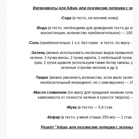
Ингредиенты для Афар, или лезгинские лепешки с зеле
-Сода
(в тесто, на кончике ножа)
ОБЪЯВЛЕНИЯ
-Вода
(в тесто, необходима для доведения теста до нуж
консистенции, количество приблизительное) — 100 мл
ВОПРОСЫ /
-Соль
(приблизительно 1 ч.л. без горки - в тесто, по вкусу - в н
ОТВЕТЫ
-Зелень
(можно использовать несколько видов привычной дл
зелени. 2 пучка кинзы, 2 пучка укропа, 1 небольшой пучок зе
лука, 1 пучок щавеля (используем также ботву свеклы, рев
КОНТАКТЫ
зеленые стрелки чеснока и др.))
-
Творог
(можно увеличить количество, если мало зелени. 
ВХОД
необязательный ингредиент, но с ним вкуснее) — 250 г
-Масло сливочное
(по вкусу для придания начинке сочности
зависимости от сочности зелени и сухости творога) — 50
-Мука
(в тесто) — 5,6 стак.
RSS
-Кефир
(в тесто, у меня стакан 250 мл) — 1 стак.
VK
Рецепт "Афар, или лезгинские лепешки с зеленью
":