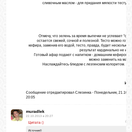
сливочным маслом - для придания мягкости тесту, но
же
Отмечу, что зелень за время выпечки не успевает "свар
остается свежей, сочной и полезной. Тесто можно готов
кефира, заменив его водой, тесто, правда, будет несколько с
результат кардинально не изм
Готовый афар подают с напитком - домашним кефиром, 
можно заменить на мага
Наслаждайтесь блюдом с лезгинским колоритом. Пр
ап
Ист
Сообщение отредактировал
Слезинка
-
Понедельник, 21.10.2
20:05
muradlek
22.10.2013 в 20:27
Сле
Цитата
(
)
Источник©