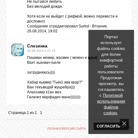
БИБЛИОТЕКА
Не пытайся любить
Без мелодий дождя.
Хотя если не выйдет с рифмой, можно перевести и
ФОРУМ
дословно)
Сообщение отредактировал
Surkst
-
Вторник,
26.08.2014, 19:02
Портал
ГОСТЕВАЯ
использует
Слезинка
файлы cookies
30.08.2014 в 21:15
для более
Пашман жемир, жасмин ( можно и
цуьк)
О САЙТЕ
комфортной
Вахт хьанвач гьеле
работы
пользователя.
затрудняюсь))))
Продолжая
ФОТО
Хабар кьамир "Гьик1 ава крар?"
просмотр, вы
Ван текъведай жуьрейра)))
соглашаетесь
Алахъмир к1ан жез
с
Политикой
Галачиз марфадин мани))))))))
ВИДЕО
использования
файлов
cookies
.
Страница
1
из
1
1
МУЗЫКА
СОГЛАСИТЬСЯ
ПОЛНАЯ ВЕРСИЯ САЙТА
САЙТЫ