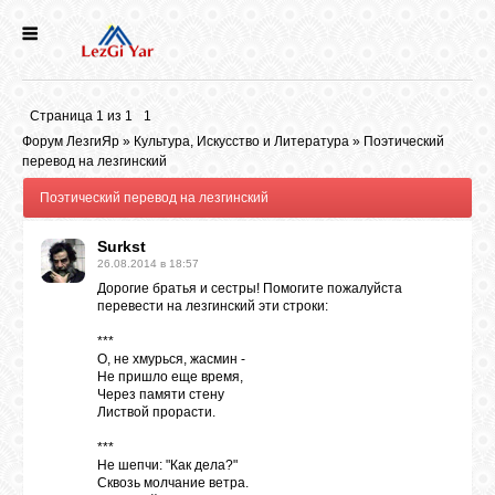
НОВОСТИ
Страница
1
из
1
1
СЕЛА
Форум ЛезгиЯр
»
Культура, Искусство и Литература
»
Поэтический
перевод на лезгинский
Поэтический перевод на лезгинский
ИСТОРИЯ
Surkst
26.08.2014 в 18:57
КУЛЬТУРА
Дорогие братья и сестры! Помогите пожалуйста
перевести на лезгинский эти строки:
ГОЛОС
***
ЛЕЗГИН
О, не хмурься, жасмин -
Не пришло еще время,
Через памяти стену
Листвой прорасти.
НАРОДЫ
***
Не шепчи: "Как дела?"
Сквозь молчание ветра.