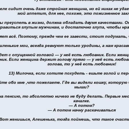
еле сидит очень даже стройная женщина, но ей никак не уд
мой аппетит, для нее, похоже, это пожизненное зак
ы преуспеть в жизни, должна обладать двумя качествами. 
равиться глупым мужчинам, и достаточно глупа, чтобы нр
няет всё. Поэтому, прежде чем ее завести, стоит подумать, 
миленькие мои, всегда ревнуют только уродины, а нам красав
дет с опущенной головой — у неё есть любовник. Если жен
ник. Если женщина держит голову прямо — у неё есть любов
голова, то у неё есть любовник!
13) Милочка, если хотите похудеть - ешьте голой и пер
йте обо мне ,что пожелаете. Где вы видели кошку, которую
мыши?
 на пенсию, то абсолютно ничего не буду делать. Первые ме
качалке.
— А потом?
— А потом начну раскачиваться
 Вот женишься, Алешенька, тогда поймешь, что такое счасть