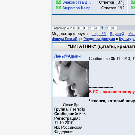
Знакомства д...
Ответов [ 37 ]
Ашрафов Камр...
Ответов [ 9 ]
4
Страница
4
из
5
«
1
2
3
5
»
Модератор форума:
,
,
lezgin85
Ярушк@
Mir
Форум ЛезгиЯр
»
Разделы форума
»
Культура
"ЦИТАТНИК" (цитаты, крыла
Лань@Админ
Сообщение 05.11.2010, 1
--------------------
В ЛС к администратор
Человек, который почу
ЛезгиЯр
Группа:
ЛезгиЯр
Сообщений:
625
Регистрация:
11.10.2010
Из:
Российская
Федерация