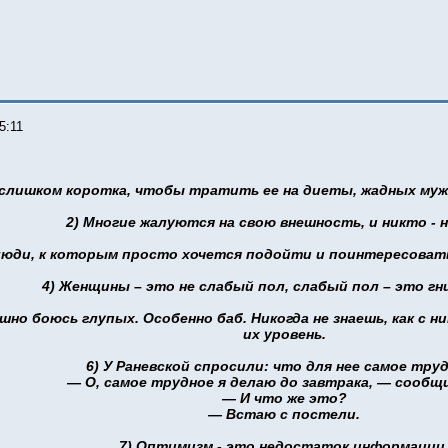
5:11
 слишком коротка, чтобы тратить ее на диеты, жадных муж
2) Многие жалуются на свою внешность, и никто - н
люди, к которым просто хочется подойти и поинтересовать
4) Женщины – это не слабый пол, слабый пол – это гн
шно боюсь глупых. Особенно баб. Никогда не знаешь, как с н
их уровень.
6) У Раневской спросили: что для нее самое тру
— О, самое трудное я делаю до завтрака, — сообщи
— И что же это?
— Встаю с постели.
7) Оптимизм - это недостаток информации