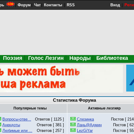
Рег
рь
|
Форум
|
Чат
|
Контакты
|
RSS
Вход
|
Поэзия
Голос Лезгин
Народы
Библиотека
Статистика Форума
Популярные темы
Активные лезгияр
Вопросы-отве...
Ответов [ 1125 ]
Слезинка
Постов [ 214
Анекдоты
Ответов [ 381 ]
Лань@Админ
Постов [ 62
Любимые или ...
Ответов [ 257 ]
LezGiYar
Постов [ 55