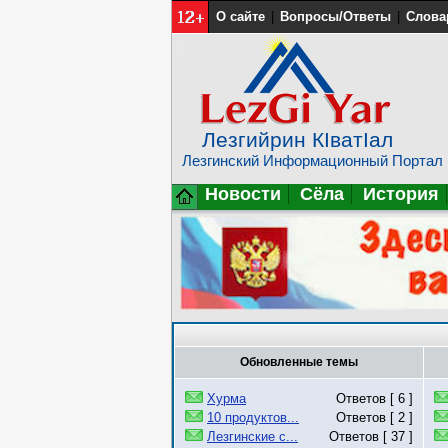
О сайте
|
Вопросы/Ответы
|
Слова
Лезгийрин КIватIал
Лезгинский Информационный Портал
Новости
Сёла
История
Обновленные темы
Хурма
Ответов [ 6 ]
10 продуктов...
Ответов [ 2 ]
Лезгинские с...
Ответов [ 37 ]