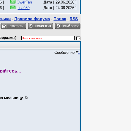
6 ]
OwerFan
Дата [ 29.06.2026 ]
6 ]
julia989
Дата [ 24.06.2026 ]
тники
Правила форума
Поиск
RSS
·
·
·
афоризмы)
Сообщение #
1
яйтесь...
ую мельницу. ©