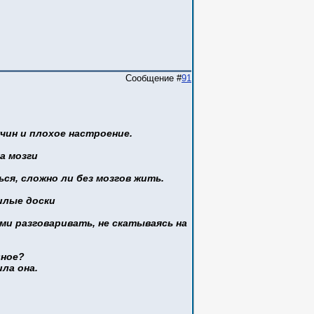
Сообщение #
91
чин и плохое настроение.
а мозги
ся, сложно ли без мозгов жить.
илые доски
ими разговаривать, не скатываясь на
дное?
ла она.
.