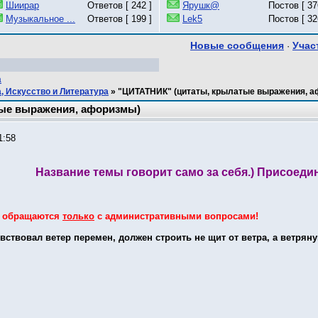
Шиирар
Ответов [ 242 ]
Ярушк@
Постов [ 37
Музыкальное ...
Ответов [ 199 ]
Lek5
Постов [ 32
Новые сообщения
Учас
·
a
, Искусство и Литература
»
"ЦИТАТНИК" (цитаты, крылатые выражения, 
тые выражения, афоризмы)
1:58
Название темы говорит само за себя.) Присоедин
у обращаются
только
с административными вопросами!
вствовал ветер перемен, должен строить не щит от ветра, а ветрян