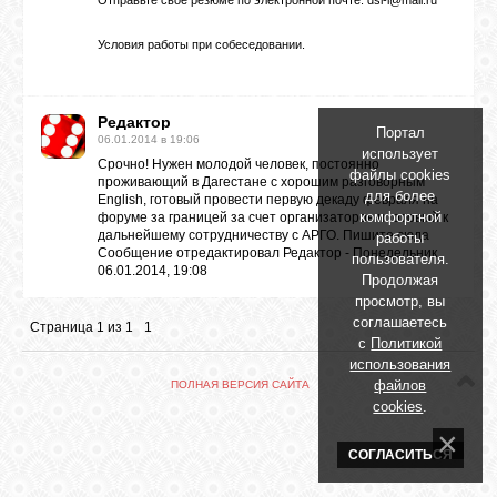
Отправьте свое резюме по электронной почте:
dsl-l@mail.ru
БИБЛИОТЕКА
Условия работы при собеседовании.
ФОРУМ
Редактор
Портал
06.01.2014 в 19:06
ГОСТЕВАЯ
использует
Срочно! Нужен молодой человек, постоянно
файлы cookies
проживающий в ‪Дагестан‬е с хорошим разговорным
для более
‪‎English‬, готовый провести первую декаду февраля на
О САЙТЕ
комфортной
форуме за границей за счет организаторов и готовый к
дальнейшему сотрудничеству с ‪АРГО‬. Пишите сюда
работы
Сообщение отредактировал
Редактор
-
Понедельник,
пользователя.
06.01.2014, 19:08
Продолжая
ФОТО
просмотр, вы
соглашаетесь
Страница
1
из
1
1
с
Политикой
ВИДЕО
использования
файлов
ПОЛНАЯ ВЕРСИЯ САЙТА
cookies
.
МУЗЫКА
СОГЛАСИТЬСЯ
САЙТЫ