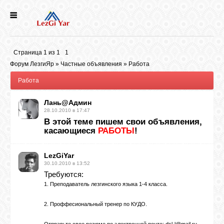
НОВОСТИ
Страница
1
из
1
1
СЕЛА
Форум ЛезгиЯр
»
Частные объявления
»
Работа
Работа
ИСТОРИЯ
Лань@Админ
28.10.2010 в 17:47
В этой теме пишем свои объявления,
КУЛЬТУРА
касающиеся
РАБОТЫ
!
ГОЛОС
LezGiYar
ЛЕЗГИН
30.10.2010 в 13:52
Требуются:
1. Преподаватель лезгинского языка 1-4 класса.
НАРОДЫ
2. Проффесиональный тренер по КУДО.