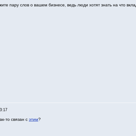
ите пару слов о вашем бизнесе, ведь люди хотят знать на что вкл
3:17
ак-то связан с
этим
?