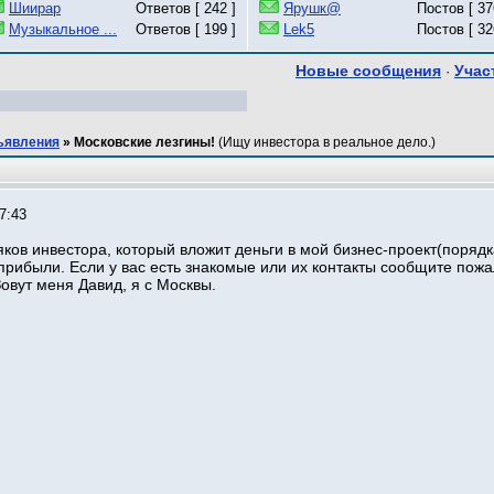
Шиирар
Ответов [ 242 ]
Ярушк@
Постов [ 37
Музыкальное ...
Ответов [ 199 ]
Lek5
Постов [ 32
Новые сообщения
Учас
·
ъявления
»
Московские лезгины!
(Ищу инвестора в реальное дело.)
7:43
ков инвестора, который вложит деньги в мой бизнес-проект(порядка
прибыли. Если у вас есть знакомые или их контакты сообщите пожа
Зовут меня Давид, я с Москвы.