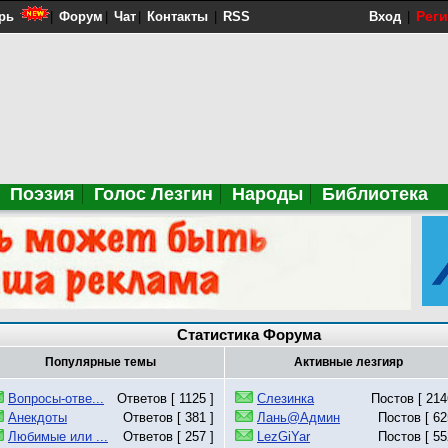
Рег
рь
|
Форум
|
Чат
|
Контакты
|
RSS
Вход
|
Поэзия
Голос Лезгин
Народы
Библиотека
Статистика Форума
Популярные темы
Активные лезгияр
Вопросы-отве...
Ответов [ 1125 ]
Слезинка
Постов [ 214
Анекдоты
Ответов [ 381 ]
Лань@Админ
Постов [ 62
Любимые или ...
Ответов [ 257 ]
LezGiYar
Постов [ 55