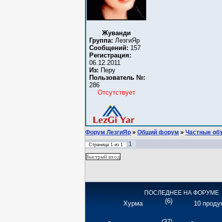
Жуванди
Группа:
ЛезгиЯр
Сообщений:
157
Регистрация:
06.12.2011
Из:
Перу
Пользователь №:
286
Отсутствует
Форум ЛезгиЯр
»
Общий форум
»
Частные об
1
Страница
1
из
1
ПОСЛЕДНЕЕ НА ФОРУМЕ
(6)
Хурма
10 продук
(37)