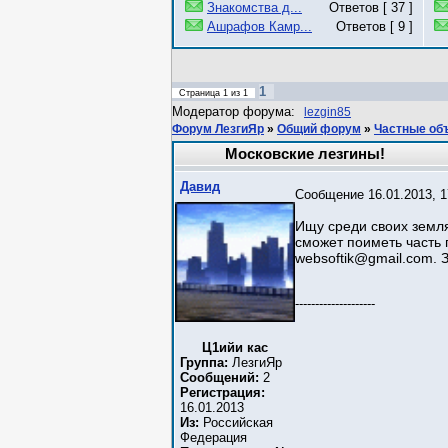
Знакомства д...
Ответов [ 37 ]
Ашрафов Камр...
Ответов [ 9 ]
1
Страница
1
из
1
Модератор форума:
lezgin85
Форум ЛезгиЯр
»
Общий форум
»
Частные об
Московские лезгины!
Давид
Сообщение 16.01.2013, 1
Ищу среди своих земля
сможет поиметь часть 
websoftik@gmail.com. 
--------------------
Ц1ийи кас
Группа:
ЛезгиЯр
Сообщений:
2
Регистрация:
16.01.2013
Из:
Российская
Федерация