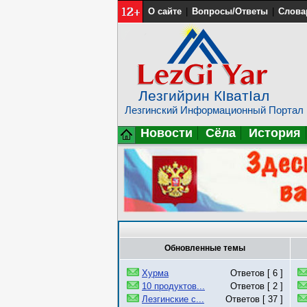
О сайте
|
Вопросы/Ответы
|
Слова
Лезгийрин КIватIал
Лезгинский Информационный Портал
Новости
Сёла
История
Обновленные темы
Хурма
Ответов [ 6 ]
10 продуктов...
Ответов [ 2 ]
Лезгинские с...
Ответов [ 37 ]