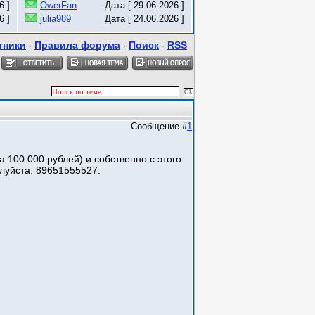
6 ]
OwerFan
Дата [ 29.06.2026 ]
6 ]
julia989
Дата [ 24.06.2026 ]
тники
Правила форума
Поиск
RSS
·
·
·
Сообщение #
1
 100 000 рублей) и собственно с этого
луйста. 89651555527.