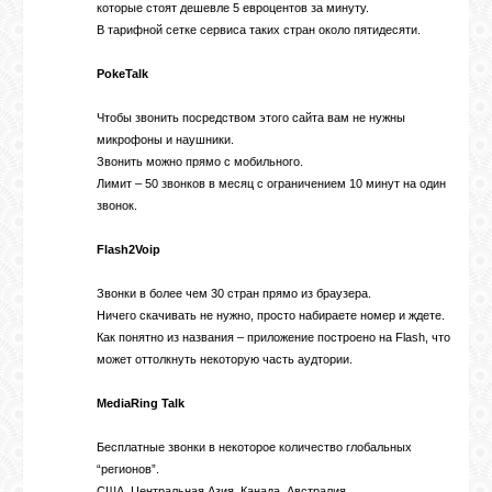
которые стоят дешевле 5 евроцентов за минуту.
В тарифной сетке
сервиса таких стран около пятидесяти.
ОБЪЯВЛЕНИЯ
PokeTalk
Чтобы звонить посредством этого сайта вам не нужны
ВОПРОСЫ /
микрофоны и наушники.
ОТВЕТЫ
Звонить можно прямо с мобильного.
Лимит – 50 звонков в месяц с ограничением 10 минут на один
звонок.
КОНТАКТЫ
Flash2Voip
ВХОД
Звонки в более чем 30 стран прямо из браузера.
Ничего скачивать не нужно, просто набираете номер и ждете.
Как понятно из названия – приложение построено на Flash, что
может оттолкнуть некоторую часть аудтории.
RSS
MediaRing Talk
Бесплатные звонки в некоторое количество глобальных
VK
“регионов”.
США, Центральная Азия, Канада, Австралия.