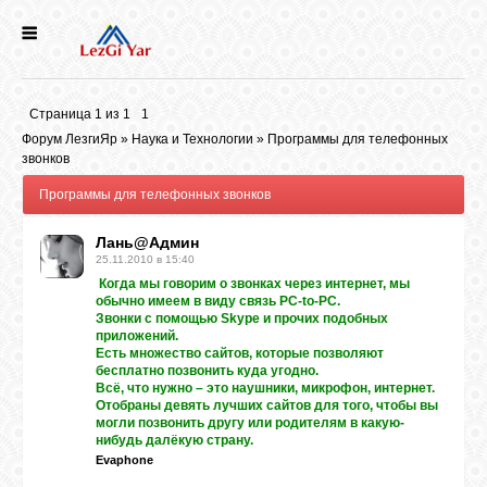
НОВОСТИ
Страница
1
из
1
1
СЕЛА
Форум ЛезгиЯр
»
Наука и Технологии
»
Программы для телефонных
звонков
Программы для телефонных звонков
ИСТОРИЯ
Лань@Админ
25.11.2010 в 15:40
КУЛЬТУРА
Когда мы говорим о звонках через интернет, мы
обычно имеем в виду связь PC-to-PC.
Звонки с помощью Skype и прочих подобных
ГОЛОС
приложений.
ЛЕЗГИН
Есть множество сайтов, которые позволяют
бесплатно позвонить куда угодно.
Всё, что нужно – это наушники, микрофон, интернет.
Отобраны девять лучших сайтов для того, чтобы вы
НАРОДЫ
могли позвонить другу или родителям в какую-
нибудь далёкую страну.
Evaphone