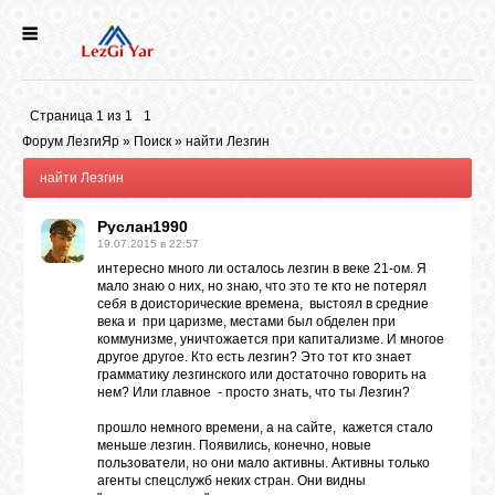
НОВОСТИ
Страница
1
из
1
1
СЕЛА
Форум ЛезгиЯр
»
Поиск
»
найти Лезгин
найти Лезгин
ИСТОРИЯ
Руслан1990
19.07.2015 в 22:57
интересно много ли осталось лезгин в веке 21-ом. Я
КУЛЬТУРА
мало знаю о них, но знаю, что это те кто не потерял
себя в доисторические времена, выстоял в средние
века и при царизме, местами был обделен при
ГОЛОС
коммунизме, уничтожается при капитализме. И многое
другое другое. Кто есть лезгин? Это тот кто знает
ЛЕЗГИН
грамматику лезгинского или достаточно говорить на
нем? Или главное - просто знать, что ты Лезгин?
прошло немного времени, а на сайте, кажется стало
НАРОДЫ
меньше лезгин. Появились, конечно, новые
пользователи, но они мало активны. Активны только
агенты спецслужб неких стран. Они видны