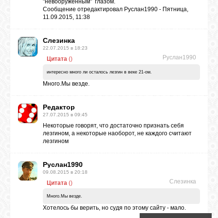
БИБЛИОТЕКА
"невооруженным" глазом.
Сообщение отредактировал
Руслан1990
-
Пятница,
11.09.2015, 11:38
ФОРУМ
Слезинка
22.07.2015 в 18:23
Руслан1990
Цитата
(
)
ГОСТЕВАЯ
интересно много ли осталось лезгин в веке 21-ом.
Много.Мы везде.
О САЙТЕ
Редактор
27.07.2015 в 09:45
ФОТО
Некоторые говорят, что достаточно признать себя
лезгином, а некоторые наоборот, не каждого считают
лезгином
ВИДЕО
Руслан1990
09.08.2015 в 20:18
Слезинка
Цитата
(
)
МУЗЫКА
Много.Мы везде.
Хотелось бы верить, но судя по этому сайту - мало.
САЙТЫ