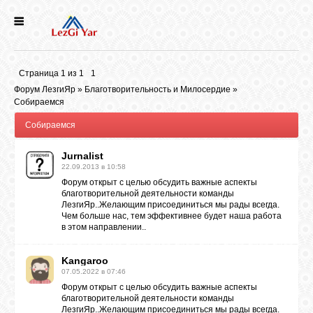
НОВОСТИ
Страница
1
из
1
1
СЕЛА
Форум ЛезгиЯр
»
Благотворительность и Милосердие
»
Собираемся
Собираемся
ИСТОРИЯ
Jurnalist
22.09.2013 в 10:58
КУЛЬТУРА
Форум открыт с целью обсудить важные аспекты
благотворительной деятельности команды
ЛезгиЯр..Желающим присоединиться мы рады всегда.
ГОЛОС
Чем больше нас, тем эффективнее будет наша работа
ЛЕЗГИН
в этом направлении..
Kangaroo
НАРОДЫ
07.05.2022 в 07:46
Форум открыт с целью обсудить важные аспекты
благотворительной деятельности команды
ЛезгиЯр..Желающим присоединиться мы рады всегда.