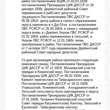
БИБЛИОТЕКА
район постановлением ВЦИК от 03.03.1929г.
постановлением Президиума ЦИК ДАССР от 24
декабря 1939г. Дербентский районный Совет
переименован в райСовет депутатов
ФОРУМ
трудящихся.Постановлением ПВС ДАССР от
05.08.1952г. центр района в связи с образованием
округа перенесен в п.Даг.Огни, а постановлением
ПВС РСФСР от 25.04.1953г. в связи с ликвидацией
ГОСТЕВАЯ
округа вновь в г.Дербент.Указом ПВС РСФСР от
01.02.1963г. район переименован в сельский, а
Указом ПВС РСФСР от 12.01.1965г. вновь
преобразован в район, Постановлением ПВС ДАССР
О САЙТЕ
от 7 октября 1977 года переименован Дербентский
районный Совет народных депутатов.
Со дня организации района произошли следующие
ФОТО
изменения границ: Постановлением Президиума
ЦИК ДАССР от 07.12.1923г. Мюшкирский участок
передан в Кюринский округ, Постановлением
Президиума ЦИК ДАССР от 09.02.1924г. сел.
ВИДЕО
Каякент перечислено из Табасаранского округа.
Постановлением ЦИК ДАССР от 18.11.1928г.
Утамышский, Усемикентский, Алхаджакентский и
Зильский сельсоветы были присоеденены к округу;
МУЗЫКА
Постановлением Президиума ЦИК ДАССР от
27.01.1929г. Тагиркент-Казмалярский сельский
Совет передан Касумкентскому Кантону, Зильский и
Ерсинский - Табасаранскому кантону;
САЙТЫ