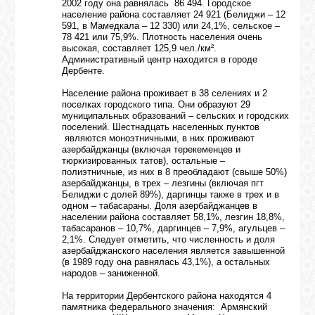
2002 году она равнялась 86 494. Городское
население района составляет 24 921 (Белиджи – 12
591, в Мамедкала – 12 330) или 24,1%, сельское –
78 421 или 75,9%. Плотность населения очень
высокая, составляет 125,9 чел./км².
Административный центр находится в городе
Дербенте.
Население района проживает в 38 селениях и 2
поселках городского типа. Они образуют 29
муниципальных образований – сельских и городских
поселений. Шестнадцать населенных пунктов
являются моноэтничными, в них проживают
азербайджанцы (включая терекеменцев и
тюркизированных татов), остальные –
полиэтничные, из них в 8 преобладают (свыше 50%)
азербайджанцы, в трех – лезгины (включая пгт
Белиджи с долей 89%), даргинцы также в трех и в
одном – табасараны. Доля азербайджанцев в
населении района составляет 58,1%, лезгин 18,8%,
табасаранов – 10,7%, даргинцев – 7,9%, агульцев –
2,1%. Следует отметить, что численность и доля
азербайджанского населения является завышенной
(в 1989 году она равнялась 43,1%), а остальных
народов – заниженной.
На территории Дербентского района находятся 4
памятника федерального значения: Армянский