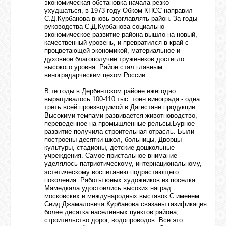
экономическая обстановка начала резко
ухудшаться, в 1973 году Обком КПСС направил
С.Д.Курбанова вновь возглавлять район. За годы
руководства С.Д.Курбанова социально-
экономическое развитие района вышло на новый,
качественный уровень, и превратился в край с
процветающей экономикой, материальное и
духовное благополучие тружеников достигло
высокого уровня. Район стал главным
виноградарческим цехом России.
В те годы в Дербентском районе ежегодно
выращивалось 100-110 тыс. тонн винограда - одна
треть всей производимой в Дагестане продукции.
Высокими темпами развивается животноводство,
переведенное на промышленные рельсы.Бурное
развитие получила строительная отрасль. Были
построены десятки школ, больницы, Дворцы
культуры, стадионы, детские дошкольные
учреждения. Самое пристальное внимание
уделялось патриотическому, интернациональному,
эстетическому воспитанию подрастающего
поколения. Работы юных художников из поселка
Мамедкала удостоились высоких наград
московских и международных выставок.С именем
Сеид Джамаловича Курбанова связаны газификация
более десятка населенных пунктов района,
строительство дорог, водопроводов. Все это