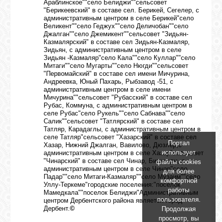
Араблинское""село Белиджи""сельсовет
"Берикеевский" в составе сел. Берикей, Сегелер, с
административным центром в селе Берикей"село
Великент""село Геджух""село Деличобан""село
Джалган""село Джемикент""сельсовет "Зидьян-
Казмалярский" в составе сел Зидьян-Казмаляр,
Зидьян, с административным центром в селе
Зидьян -Казмаляр"село Кала""село Куллар""село
Митаги""село Мугарты""село Нюгди""сельсовет
"Первомайский" в составе сел имени Мичурина,
Андреевка, Юный Пахарь, Рыбзавод -51, с
административным центром в селе имени
Мичурина""сельсовет "Рубасский" в составе сел
Рубас, Коммуна, с административным центром в
селе Рубас"село Рукель""село Сабнава""село
Салик""сельсовет "Татлярский" в составе сел
Татляр, Карадаглы, с административным центром в
селе Татляр"сельсовет "Хазарский" в составе сел
Портал
Хазар, Нижний Джалган, Вавилово, Дюзлер,с
использует
административным центром в селе Хазар"сельсовет
"Чинарский" в составе сел Чинар, Бильгади, с
файлы cookies
административным центром в селе Чинар"село
для более
Падар""село Митаги-Казмаляр""село Музаим""село
комфортной
Уллу-Теркеме"городские поселения:"поселок
работы
Мамедкала""поселок Белиджи"Административным
пользователя.
центром Дербентского района является город
Дербент.
©
Продолжая
просмотр, вы