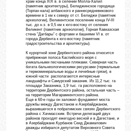
храм конца XIX в. в селении Молла-Халил
(памятник архитектуры), Белиджинское городище
(Торпах-кала) албанского и раннесредневекового
времени в 1 км к северу от ст. Белиджи (памятник
археологии), Великентское поселение конца IV-III
тыс. до н.э. в 0,5 км к юго-востоку от селения
Великент (памятник археологии), Горная Кавказская
стена "Дагбары” с фортами и башнями VI в. от
города Дербента к юго-востоку (памятник
градостроительства и архитектуры).
К курортной зоне Дербентского района относится
прибрежная полоса Каспийского моря с
уникальными песчаными пляжами. Северная часть
богата бальнеологическими ресурсами (термальные
и термоминеральные воды и лечебные грязи), в
южной части располагаются интересные
ландшафты и Самурский заказник. Из 11,2 тыс. га
площади Заказника, 1,9 тыс. га расположено на
территории Дербентского района, остальная часть –
на территории Магарамкентского района.
Еще в 60-е годы он заложил фундамент моста
дружбы между Дагестаном и Азербайджаном,
выразившегося в побратимских связях Дербентского
района с Хачмасским. Встречи делегаций двух
районов проходят ежегодно весной и в Дагестане, и
в Азербайджане.Курбанов Сеид Джамалович
дважды избирался депутатом Верховного Совета