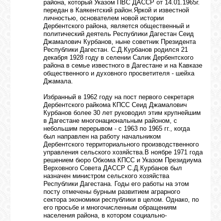
района, который Указом ПВС ДАССР от 14.01.1965г.
передан в Каякентский район.Яркой и известной
GOOGLE+
личностью, основателем новой истории
Дербентского района, является общественный и
политический деятель Республики Дагестан Сеид
Джамалович Курбанов, ныне советник Президента
TWITTER
Республики Дагестан. С.Д.Курбанов родился 21
декабря 1928 году в селении Салик Дербентского
района в семье известного в Дагестане и на Кавказе
общественного и духовного просветителя - шейха
FACEBOOK
Джамала.
Избранный в 1962 году на пост первого секретаря
Дербентского райкома КПСС Сеид Джамалович
Курбанов более 30 лет руководил этим крупнейшим
в Дагестане многонациональным районом, с
небольшим перерывом - с 1963 по 1965 гг., когда
был направлен на работу начальником
Дербентского территориального производственного
управления сельского хозяйства.В ноябре 1971 года
решением бюро Обкома КПСС и Указом Президиума
Верховного Совета ДАССР С.Д.Курбанов был
назначен министром сельского хозяйства
Республики Дагестана. Годы его работы на этом
посту отмечены бурным развитием аграрного
сектора экономики республики в целом. Однако, по
его просьбе и многочисленным обращениям
населения района, в котором социально-