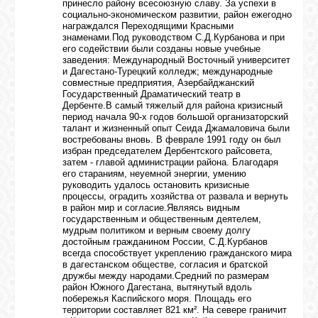
принесло району всесоюзную славу. За успехи в
социально-экономическом развитии, район ежегодно
награждался Переходящими Красными
знаменами.Под руководством С.Д.Курбанова и при
его содействии были созданы новые учебные
заведения: Международный Восточный университет
и Дагестано-Турецкий колледж; международные
совместные предприятия, Азербайджанский
Государственный Драматический театр в
Дербенте.В самый тяжелый для района кризисный
период начала 90-х годов большой организаторский
талант и жизненный опыт Сеида Джамаловича были
востребованы вновь. В феврале 1991 году он был
избран председателем Дербентского райсовета,
затем - главой администрации района. Благодаря
его стараниям, неуемной энергии, умению
руководить удалось остановить кризисные
процессы, оградить хозяйства от развала и вернуть
в район мир и согласие.Являясь видным
государственным и общественным деятелем,
мудрым политиком и верным своему долгу
достойным гражданином России, С.Д.Курбанов
всегда способствует укреплению гражданского мира
в дагестанском обществе, согласия и братской
дружбы между народами.Средний по размерам
район Южного Дагестана, вытянутый вдоль
побережья Каспийского моря. Площадь его
территории составляет 821 км². На севере граничит