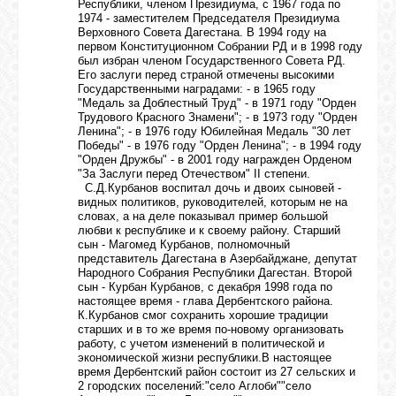
Республики, членом Президиума, с 1967 года по
1974 - заместителем Председателя Президиума
Верховного Совета Дагестана. В 1994 году на
первом Конституционном Собрании РД и в 1998 году
был избран членом Государственного Совета РД.
Его заслуги перед страной отмечены высокими
Государственными наградами: - в 1965 году
"Медаль за Доблестный Труд" - в 1971 году "Орден
Трудового Красного Знамени"; - в 1973 году "Орден
Ленина"; - в 1976 году Юбилейная Медаль "30 лет
Победы" - в 1976 году "Орден Ленина"; - в 1994 году
"Орден Дружбы" - в 2001 году награжден Орденом
"За Заслуги перед Отечеством" II степени.
С.Д.Курбанов воспитал дочь и двоих сыновей -
видных политиков, руководителей, которым не на
словах, а на деле показывал пример большой
любви к республике и к своему району. Старший
сын - Магомед Курбанов, полномочный
представитель Дагестана в Азербайджане, депутат
Народного Собрания Республики Дагестан. Второй
сын - Курбан Курбанов, с декабря 1998 года по
настоящее время - глава Дербентского района.
К.Курбанов смог сохранить хорошие традиции
старших и в то же время по-новому организовать
работу, с учетом изменений в политической и
экономической жизни республики.В настоящее
время Дербентский район состоит из 27 сельских и
2 городских поселений:"село Аглоби""село