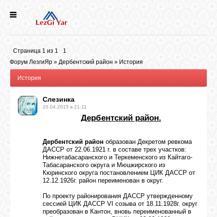
НОВОСТИ
Страница
1
из
1
1
СЕЛА
Форум ЛезгиЯр
»
Дербентский район
»
История
История
ИСТОРИЯ
Слезинка
20.04.2015 в 21:11
Дербентский район.
КУЛЬТУРА
Дербентский район
образован Декретом ревкома
ГОЛОС
ДАССР от 22.06.1921 г. в составе трех участков:
Нижнетабасаранского и Теркеменского из Кайтаго-
ЛЕЗГИН
Табасаранского округа и Мюшкирского из
Кюринского округа постановлением ЦИК ДАССР от
12.12.1926г. район переименован в округ.
НАРОДЫ
По проекту районирования ДАССР утвержденному
сессией ЦИК ДАССР VI созыва от 18.11.1928г. округ
преобразован в Кантон, вновь переименованный в