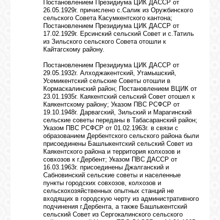
Постановлением Президиума ЦИК ДАССР от
26.05.1929г. причислено с.Салик из Оружбинского
сельского Совета Касумкентского кантона;
Постановлением Президиума ЦИК ДАССР от
ОБЪЯВЛЕНИЯ
17.02.1929г. Ерсинский сельский Совет и с.Татиль
из Зильского сельского Совета отошли к
Кайтагскому району.
ВОПРОСЫ /
Постановлением Президиума ЦИК ДАССР от
ОТВЕТЫ
29.05.1932г. Алходжакентский, Утамышский,
Усемикентский сельские Советы отошли в
Кормаскалинский район; Постановлением ВЦИК от
23.01.1935г. Каякентский сельский Совет отошел к
КОНТАКТЫ
Каякентскому району; Указом ПВС РСФСР от
19.10.1948г. Дарвагский, Зильский и Марагинский
сельские советы переданы в Табасаранский район;
Указом ПВС РСФСР от 01.02.1963г. в связи с
ВХОД
образованием Дербентского сельского района были
присоединены Башлыкентский сельский Совет из
Каякентского района и территория колхозов и
совхозов к г.Дербент; Указом ПВС ДАССР от
16.03.1963г. присоединены Джалганский и
RSS
Сабновинский сельские советы и населенные
пункты городских совхозов, колхозов и
сельскохозяйственных опытных станций не
входящих в городскую черту из административного
VK
подчинения г.Дербента, а также Башлыкентский
сельский Совет из Сергокалинского сельского