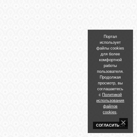
БИБЛИОТЕКА
ФОРУМ
Портал
ГОСТЕВАЯ
использует
файлы cookies
для более
О САЙТЕ
комфортной
работы
пользователя.
Продолжая
ФОТО
просмотр, вы
соглашаетесь
с
Политикой
ВИДЕО
использования
файлов
cookies
.
МУЗЫКА
СОГЛАСИТЬСЯ
САЙТЫ