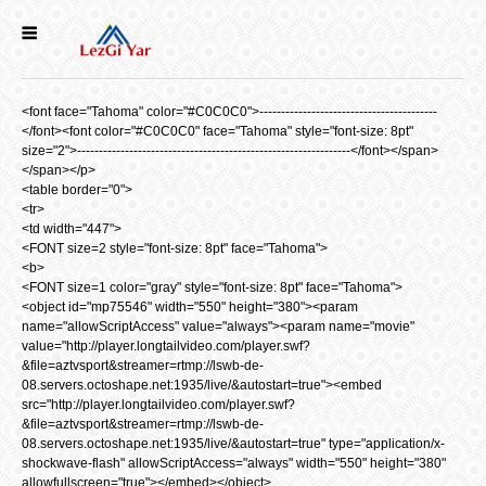
НОВОСТИ
<font face="Tahoma" color="#C0C0C0">-----------------------------------------
СЕЛА
</font><font color="#C0C0C0" face="Tahoma" style="font-size: 8pt"
size="2">---------------------------------------------------------------</font></span>
</span></p>
<table border="0">
ИСТОРИЯ
<tr>
<td width="447">
<FONT size=2 style="font-size: 8pt" face="Tahoma">
КУЛЬТУРА
<b>
<FONT size=1 color="gray" style="font-size: 8pt" face="Tahoma">
<object id="mp75546" width="550" height="380"><param
name="allowScriptAccess" value="always"><param name="movie"
ГОЛОС
value="http://player.longtailvideo.com/player.swf?
ЛЕЗГИН
&file=aztvsport&streamer=rtmp://lswb-de-
08.servers.octoshape.net:1935/live/&autostart=true"><embed
src="http://player.longtailvideo.com/player.swf?
НАРОДЫ
&file=aztvsport&streamer=rtmp://lswb-de-
08.servers.octoshape.net:1935/live/&autostart=true" type="application/x-
shockwave-flash" allowScriptAccess="always" width="550" height="380"
allowfullscreen="true"></embed></object>