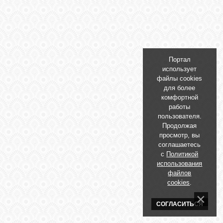
БИБЛИОТЕКА
ФОРУМ
Портал
ГОСТЕВАЯ
использует
файлы cookies
для более
О САЙТЕ
комфортной
работы
пользователя.
Продолжая
ФОТО
просмотр, вы
соглашаетесь
с
Политикой
ВИДЕО
использования
файлов
cookies
.
МУЗЫКА
СОГЛАСИТЬСЯ
САЙТЫ