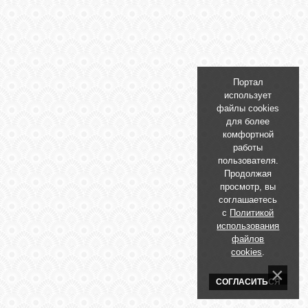
БИБЛИОТЕКА
ФОРУМ
Портал
ГОСТЕВАЯ
использует
файлы cookies
для более
О САЙТЕ
комфортной
работы
пользователя.
Продолжая
ФОТО
просмотр, вы
соглашаетесь
с
Политикой
ВИДЕО
использования
файлов
cookies
.
МУЗЫКА
СОГЛАСИТЬСЯ
САЙТЫ