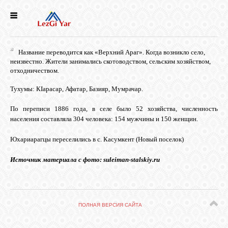
НОВОСТИ
Название переводится как «Верхний Араг». Когда возникло село,
СЕЛА
неизвестно. Жители занимались скотоводством, сельским хозяйством,
отходничеством.
Тухумы: КIарасар, Афатар, Базияр, Мумрачар.
ИСТОРИЯ
По переписи 1886 года, в селе было 52 хозяйства, численность
населения составляла 304 человека: 154 мужчины и 150 женщин.
КУЛЬТУРА
Юхариарагцы переселились в с. Касумкент (Новый поселок)
ГОЛОС
Источник материала с фото: suleiman-stalskiy.ru
ЛЕЗГИН
НАРОДЫ
ПОЛНАЯ ВЕРСИЯ САЙТА