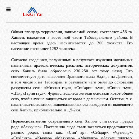
НОВОСТИ
Общая площадь территории, занимаемой селом, составляет 456 га.
СЕЛА
Хапиль
находится в восточной части Табасаранского района. В
настоящее время здесь насчитывается до 200 хозяйств. Его
население составляет 1292 человека.
ИСТОРИЯ
Согласно сведениям, полученным в результате изучения могильных
памятников, археологических раскопок, исторических документов,
село Хапиль было образовано 230-250 лет тому назад. Это
КУЛЬТУРА
соответствует дате нашествия Иранского шаха Надира на Дагестан,
в том числе и на Табасаран, в результате чего были до основания
разрушены села: «Мизнан гьул», «Син'арин гьул», «Синик гьул»,
«Ц1ирк1арин гьул». Чудом спасшиеся жители основали новое общее
ГОЛОС
село, чтобы лучше защищаться от врага в дальнейшем. Остатки, т. е.
ЛЕЗГИН
памятники-могильники, вышеназванных сел находятся от нынешнего
села Хапиль, приблизительно, в 1,5-2км.
НАРОДЫ
Первооснователями современного села Хапиль считаются предки
рода «Асккунар». Постепенно сюда стали заселяться представители
разных родов, таких как: «Син' ар», «Сейдар», «Чувлияр»,
«СикIдияр», «Кьячар», «Маяучар», «Маллияр», «Асккан пилкъар,