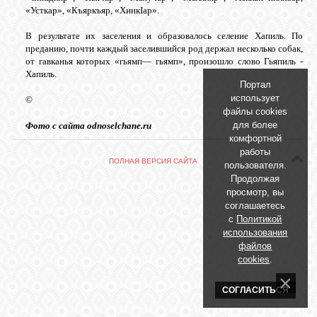
БИБЛИОТЕКА
«Усткар», «Къяркъяр, «ХинкIар».
В результате их заселения и образовалось селение Хапиль. По
ФОРУМ
преданию, почти каждый заселившийся род держал несколько собак,
от гавканья которых «гьямп— гьямп», произошло слово Гьяпиль -
Хапиль.
Портал
ГОСТЕВАЯ
использует
©
файлы cookies
для более
Фото с сайта odnoselchane.ru
О САЙТЕ
комфортной
работы
ПОЛНАЯ ВЕРСИЯ САЙТА
пользователя.
Продолжая
ФОТО
просмотр, вы
соглашаетесь
с
Политикой
ВИДЕО
использования
файлов
cookies
.
МУЗЫКА
СОГЛАСИТЬСЯ
САЙТЫ