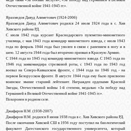
Отечественной войне 1941-1945 гг.».
Ярахмедов Давуд Алиметович (1924-2006)
Ярахмедов Давуд Алиметович родился 24 июля 1924 года в с. Хив
Хивского района РД.
С июля 1942 года курсант Краснодарского пулеметно-минометного
училища, с мая 1943 года командир минометного взвода, с июля 1943
года по февраль 1944 года был уволен в связи с ранением в ногу и в
шею. 12 августа 1944 года был вторично призван в Красную Армию.
С 1944 года по 1945 год командир минометного взвода. С 1945 года по
1946 год замкомандира стрелковой роты, с 1943 года по 1943 год
воевал на Северо-Кавказском фронте, с 1944 года по 1946 год - на
первом Белорусском фронте. В августе 1944 года ему было присвоено
воинское звание старший лейтенант. Награжден орденами Красной
Звезды, Отечественной войны 1-й степени, медалью «За победу над
Германией в Великой Отечественной войне 1941-1945 гг.».
Похоронен в родном селе.
Джафаров Н.М. (1938-2007)
Джафаров Н.М. родился 8 июня 1938 года в с. Хив Хивского района РД.
После окончания Хивской СШ в 1956 году поступил на биологический
факультет Дагестанского государственного университета, который