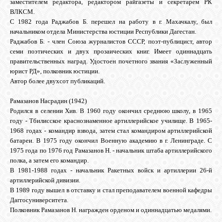
заместителем редактора, редактором райгазеты и секретарем РК
ВЛКСМ.
С 1982 года Раджабов Б. перешел на работу в г. Махачкалу, был
начальником отдела Министерства юстиции Республики Дагестан.
Раджабов Б. - член Союза журналистов СССР, поэт-публицист, автор
семи поэтических и двух прозаических книг. Имеет одиннадцать
правительственных наград. Удостоен почетного звания «Заслуженный
юрист РД», полковник юстиции.
Автор более двухсот публикаций.
Рамазанов Насрадин (1942)
Родился в селении Хив. В 1960 году окончил среднюю школу, в 1965
году - Тбилисское краснознаменное артиллерийское училище. В 1965-
1968 годах - командир взвода, затем стал командиром артиллерийской
батареи. В 1975 году окончил Военную академию в г. Ленинграде. С
1975 года по 1976 год Рамазанов Н. - начальник штаба артиллерийского
полка, а затем его командир.
В 1981-1988 годах - начальник Ракетных войск и артиллерии 26-й
артиллерийской дивизии.
В 1989 году вышел в отставку и стал преподавателем военной кафедры
Даггосуниверситета.
Полковник Рамазанов Н. награжден орденом и одиннадцатью медалями.