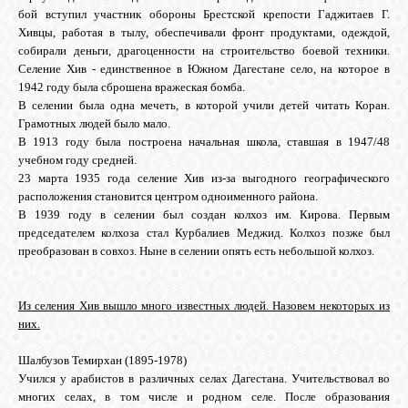
бой вступил участник обороны Брестской крепости Гаджитаев Г.
Хивцы, работая в тылу, обеспечивали фронт продуктами, одеждой,
собирали деньги, драгоценности на строительство боевой техники.
Селение Хив - единственное в Южном Дагестане село, на которое в
1942 году была сброшена вражеская бомба.
В селении была одна мечеть, в которой учили детей читать Коран.
Грамотных людей было мало.
В 1913 году была построена начальная школа, ставшая в 1947/48
учебном году средней.
23 марта 1935 года селение Хив из-за выгодного географического
расположения становится центром одноименного района.
В 1939 году в селении был создан колхоз им. Кирова. Первым
председателем колхоза стал Курбалиев Меджид. Колхоз позже был
преобразован в совхоз. Ныне в селении опять есть небольшой колхоз.
Из селения Хив вышло много известных людей. Назовем некоторых из
них.
Шалбузов Темирхан (1895-1978)
Учился у арабистов в различных селах Дагестана. Учительствовал во
многих селах, в том числе и родном селе. После образования