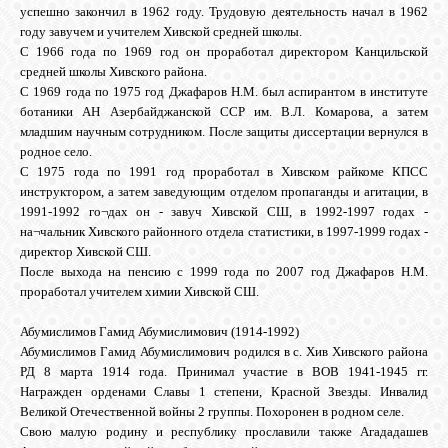
успешно закончил в 1962 году. Трудовую деятельность начал в 1962
году завучем и учителем Хивской средней школы.
С 1966 года по 1969 год он проработал директором Канцильской
средней школы Хивского района.
C 1969 года по 1975 год Джафаров Н.М. был аспирантом в институте
ботаники АН Азербайджанской ССР им. В.Л. Комарова, а затем
младшим научным сотрудником. После защиты диссертации вернулся в
родное село.
С 1975 года по 1991 год проработал в Хивском райкоме КПСС
инструктором, а затем заведующим отделом пропаганды и агитации, в
1991-1992 го¬дах он - завуч Хивской СШ, в 1992-1997 годах -
на¬чальник Хивского районного отдела статистики, в 1997-1999 годах -
директор Хивской СШ.
После выхода на пенсию с 1999 года по 2007 год Джафаров Н.М.
проработал учителем химии Хивской СШ.
Абумислимов Гамид Абумислимович (1914-1992)
Абумислимов Гамид Абумислимович родился в с. Хив Хивского района
РД 8 марта 1914 года. Принимал участие в ВОВ 1941-1945 гг.
Награжден орденами Славы 1 степени, Красной Звезды. Инвалид
Великой Отечественной войны 2 группы. Похоронен в родном селе.
Свою малую родину и республику прославили также Агададашев