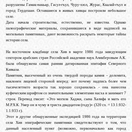
БИБЛИОТЕКА
разрушены Гамак-накьар, Гасул-гъул, Чуру-хюл, Журас, Ккалай-гъул и
город Гердешан. Оставшиеся в живых хивцы построили небольшое
село.
ФОРУМ
Дата начала строительства, естественно, не известна. Однако
палеографические материалы, сохранившиеся в виде надписей на
могильных памятниках, дают возможность раскрыть некоторые тайны
ГОСТЕВАЯ
истории села.
На восточном кладбище села Хив в марте 1986 года заведующим
О САЙТЕ
сектором арабских стран Российской академии наук Аликберовым А.К.
была обнаружена самая ранняя датированная эпитафия Северного
Кавказа.
ФОТО
Памятник, высеченный из очень твердой породы камня - доломита,
наклонен лицевой стороной вперед: вот почему надпись более чем
тысячелетнего возраста так хорошо сохранилась - она нанесена
куфическим шрифтом со значительными элементами насха и занимает 7
ВИДЕО
строк. Перевод гласит: «Это могила Хаджи, сына Халифа и мать его
М.Р.Х.К. Умер он в чуму в триста двадцатом (году)» (320 г.х. = 13.1.932-
1.1.933 г.).
МУЗЫКА
Этот и другие обнаруженные экспедицией 1986 года на территории
села Хив эпиграфические памятники свидетельствуют о том, что
данный населенный пункт (возможно, первоначально как город
САЙТЫ