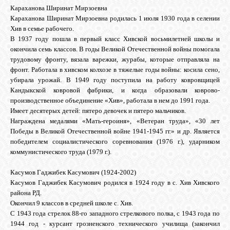
Караханова Ширинат Мирзоевна
Караханова Ширинат Мирзоевна родилась 1 июля 1930 года в селении
Хив в семье рабочего.
В 1937 году пошла в первый класс Хивской восьмилетней школы и
окончила семь классов. В годы Великой Отечественной войны помогала
трудовому фронту, вязала варежки, журабы, которые отправляла на
фронт. Работала в хивском колхозе в тяжелые годы войны: косила сено,
убирала урожай. В 1949 году поступила на работу ковровщицей
Кандыкской ковровой фабрики, и когда образовали коврово-
производственное объединение «Хив», работала в нем до 1991 года.
Имеет десятерых детей: пятеро девочек и пятеро мальчиков.
Награждена медалями «Мать-героиня», «Ветеран труда», «30 лет
Победы в Великой Отечественной войне 1941-1945 гг.» и др. Является
победителем социалистического соревнования (1976 г.), ударником
коммунистического труда (1979 г.).
Касумов Гаджибек Касумович (1924-2002)
Касумов Гаджибек Касумович родился в 1924 году в с. Хив Хивского
района РД.
Окончил 9 классов в средней школе с. Хив.
С 1943 года стрелок 88-го западного стрелкового полка, с 1943 года по
1944 год - курсант грозненского технического училища (закончил