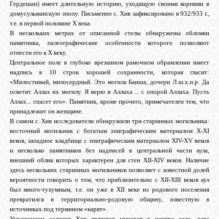
Гердешан) имеет длительную историю, уходящую своими корнями в
домусульманскую эпоху. Письменно с. Хив зафиксировано в 932/933 г.,
т.е. в первой половине X века.
ОБЪЯВЛЕНИЯ
В нескольких метрах от описанной стелы обнаружены обломки
памятника, палеографические особенности которого позволяют
отнести его к X веку.
ВОПРОСЫ /
Центральное поле в глубоко врезанном рамочном обрамлении имеет
ОТВЕТЫ
надпись в 10 строк хорошей сохранности, которая гласит:
«Милостивый, милосердный. Это могила Баиша, дочери Л.ш.х.н.р. Да
осветит Аллах их могилу. Я верю в Аллаха ... с опорой Аллаха. Пусть
КОНТАКТЫ
Аллах... спасет его». Памятник, кроме прочего, примечателен тем, что
принадлежит он женщине.
В самом с. Хив исследователи обнаружили три старинных могильника:
ВХОД
восточный могильник с богатым эпиграфическим материалом X-XI
веков, западное кладбище с эпиграфическим материалом XIV-XV веков
и несколько памятников без надписей в центральной части аула,
внешний облик которых характерен для стен XII-XIV веков. Наличие
здесь нескольких старинных могильников позволяет с известной долей
RSS
вероятности говорить о том, что приблизительно с XII-XIII веков аул
был много-тухумным, т.е. он уже в XII веке из родового поселения
превратился в территориально-родовую общину, известную в
VK
источниках под термином «карят».
Украшением селения Хив является минарет в центре села, дата