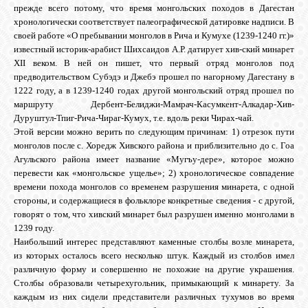
прежде всего потому, что время монгольских походов в Дагестан
хронологически соответствует палеографической датировке надписи. В
своей работе «О пребывании монголов в Рича и Кумухе (1239-1240 гг.)»
известный историк-арабист Шихсаидов А.Р. датирует хив-ский минарет
XII веком. В ней он пишет, что первый отряд монголов под
предводительством Субэдэ и Джебэ прошел по нагорному Дагестану в
1222 году, а в 1239-1240 годах другой монгольский отряд прошел по
маршруту Дербент-Белиджи-Мамрач-Касумкент-Алкадар-Хив-
Дуруштул-Тпиг-Рича-Чираг-Кумух, т.е. вдоль реки Чирах-чай.
Этой версии можно верить по следующим причинам: 1) отрезок пути
монголов после с. Хоредж Хивского района и приблизительно до с. Гоа
Агульского района имеет название «Мугъу-дере», которое можно
перевести как «монгольское ущелье»; 2) хронологическое совпадение
времени похода монголов со временем разрушения минарета, с одной
стороны, и содержащиеся в фольклоре конкретные сведения - с другой,
говорят о том, что хивский минарет был разрушен именно монголами в
1239 году.
Наибольший интерес представляют каменные столбы возле минарета,
из которых осталось всего несколько штук. Каждый из столбов имел
различную форму и совершенно не похожие на другие украшения.
Столбы образовали четырехугольник, примыкающий к минарету. За
каждым из них сидели представители различных тухумов во время