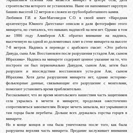
строительства которого не установлена. Ныне он напоминает округлую
GOOGLE+
башню высотой 12 метров и сложен из грубообработанного камня.
Любимов Г.И. и Хан-Магомедов С.О. в своей книге «Народная
архитектура Южного Дагестана» описали и дали фотографию этого
TWITTER
минарета, но считалось, что никаких надписей на нем нет. Однако в том
же 1986 году Аликберов А.К. обратил внимание на надпись,
высеченную на одной из доломитовых плит в стене минарета на высоте
FACEBOOK
7-8 метров. Надпись в переводе с арабского гласит: «Это работа
Давуда, сына Али. Восстановлен после разрушения устадом Али, сыном
Ибрахима». Надпись на минарете содержит ценное указание на то, что
построен он был первоначально Давудом, сыном Али, затем был
разрушен и впоследствии восстановлен уста-дом Али, сыном
Ибрахима. Хотя даты разрушения минарета нет, однако историко-
фольклорные данные, связывающие его разрушение с монголами,
помогают установить время приблизительно.
Рассказывают, что во время монгольского нашествия часть защитников
села укрылась в мечети и минарете, продолжая ожесточенно
сопротивляться завоевателям. Вскоре мечеть запылала, все укрывшиеся
там горцы были перебиты. Дольше всех держалась горстка горцев в
минарете.
Но в конце концов и она была уничтожена после того, как была
разрушена верхняя часть минарета. Предание заслуживает внимания