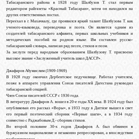
Табасаранского района в 1928 году Шалбузов Т. стал первым
редактором райгазеты «Красный Табасаран», затем он находился на
других ответственных постах.
Переехал в г. Махачкалу, где проявился яркий талант Шалбузова Т. как
ученого-языковеда, переводчика и поэта. Он является одним из
создателей табасаранского алфавита, первых школьных учебников и
методических пособий на родном языке. Им составлен русско-
табасаранский словарь, написан ряд песен, стихов и поэм.
За заслуги перед народным образованием Шалбузову Т. присвоено
высокое звание «Заслуженный учитель школ ДАССР».
Джафаров Абумислим (1909-1969)
В 1928 году окончил Дербентское педучилище. Работал учителем,
позже в аппарате управления Союза писателей Дагестана руководил
табасаранской секцией.
Член Союза писателей СССР с 1936 года.
В литературу Джафаров А. вошел в 20-е годы XX века. В 1924 году был
опубликован его рассказ «Воры», в 1933 году в Даггизе вышел в свет
его первый поэтический сборник «Первые шаги», а в 1934 году
совместно с Раджабовым Д.- сборник стихов.
Во второй половине 30-х годов Джафаров А. был обвинен в
буржуазном национализме и незаконно репрессирован, а впоследствии
реабилитирован.