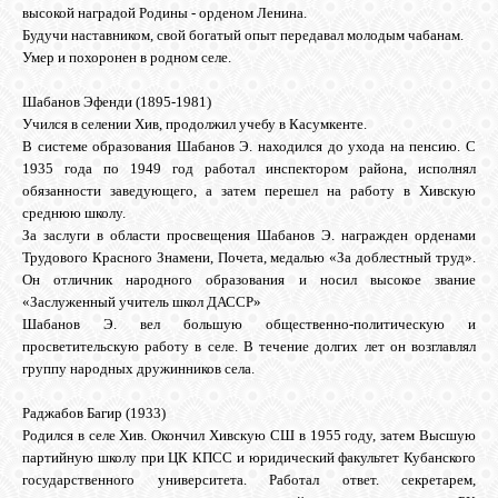
высокой наградой Родины - орденом Ленина.
Будучи наставником, свой богатый опыт передавал молодым чабанам.
Умер и похоронен в родном селе.
Шабанов Эфенди (1895-1981)
Учился в селении Хив, продолжил учебу в Касумкенте.
В системе образования Шабанов Э. находился до ухода на пенсию. С
1935 года по 1949 год работал инспектором района, исполнял
обязанности заведующего, а затем перешел на работу в Хивскую
среднюю школу.
За заслуги в области просвещения Шабанов Э. награжден орденами
Трудового Красного Знамени, Почета, медалью «За доблестный труд».
Он отличник народного образования и носил высокое звание
«Заслуженный учитель школ ДАССР»
Шабанов Э. вел большую общественно-политическую и
просветительскую работу в селе. В течение долгих лет он возглавлял
группу народных дружинников села.
Раджабов Багир (1933)
Родился в селе Хив. Окончил Хивскую СШ в 1955 году, затем Высшую
партийную школу при ЦК КПСС и юридический факультет Кубанского
государственного университета. Работал ответ. секретарем,