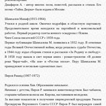
Джафаров А. - автор многих поэм, повестей, рассказов и стихов. Его
поэма «Тайна Дюрка» была издана в Москве.
Шамхалов Манаф (1915-1964)
Учился в родной школе. Окончил педрабфак и областную партшколу.
Продолжительное время находился на партийной и комсомольской
работах. Первый редактор газеты конного эскадрона г. Пскова.
Член Союза писателей СССР с 1959 года.
Первые публикации Шамхалова М. появились в 1932 году. В огненные
годы Великой Отечественной войны, когда решалась судьба Отечества,
в 1944 году издал сборник стихов и рассказов «За Родину и свободу».
В 1958 году вышла в свет первая книга - роман-трилогия «В долине
реки Чираг-чай», «На зов» и «Ростки эпохи». Перу Шамхалова М.
принадлежит и несколько одноактных пьес.
Пиров Рашид (1907-1972)
Родился в селении Хив. Образование начальное.
Начиная с детства, Пиров Р. занимался животноводством. Был чабаном,
старшим чабаном колхоза им. Кирова, наставником молодежи.
За высокие показатели в получении овцеводческой продукции Указом
Президиума Верховного Совета СССР Пиров Р. был награжден самой