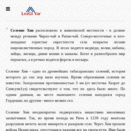
НОВОСТИ
Селение Хив
расположено в живописной местности - в долине
СЕЛА
между речками Чирах-чай и Рапак-чай. Северо-восточные и юго-
западные гористые окрестности села покрыты лесами
широколиственных пород. В лесах водятся медведи, волки, кабаны,
ИСТОРИЯ
зайцы, лисицы, дикие кошки и шакалы. Богат и разнообразен мир
пернатых, а в речках водятся форель и пескарь.
Селение Хив - одно из древнейших табасаранских селений, история
КУЛЬТУРА
которого до сих пор мало изучена. Время образования селения не
известно. Захоронения протяженностью 3 км (от местечка Хазрат до
Симсунк1ул) свидетельствуют о том, что их здесь было много. По
ГОЛОС
одним данным, на месте нынешнего селения находился город
ЛЕЗГИН
Гердешан, по другим - много мелких сел.
Селение Хив неоднократно подвергалось нашествию иноземных
НАРОДЫ
захватчиков. Так, во время похода на Рича в 1239 году монголы
разрушили мечеть возле минарета и разорили село. Через Хив прошли
войска Надир-шаха, опустошая и разоряя все на своем пути. Ими были