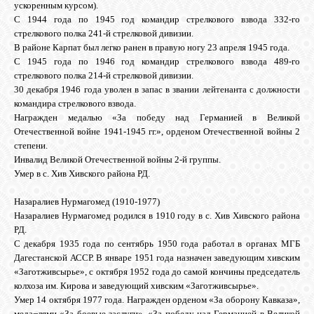
ускоренным курсом).
С 1944 года по 1945 год командир стрелкового взвода 332-го
стрелкового полка 241-й стрелковой дивизии.
В районе Карпат был легко ранен в правую ногу 23 апреля 1945 года.
С 1945 года по 1946 год командир стрелкового взвода 489-го
стрелкового полка 214-й стрелковой дивизии.
30 декабря 1946 года уволен в запас в звании лейтенанта с должности
командира стрелкового взвода.
Награжден медалью «За победу над Германией в Великой
Отечественной войне 1941-1945 гг.», орденом Отечественной войны 2
степени.
Инвалид Великой Отечественной войны 2-й группы.
Умер в с. Хив Хивского района РД.
Назаралиев Нурмагомед (1910-1977)
Назаралиев Нурмагомед родился в 1910 году в с. Хив Хивского района
РД.
С декабря 1935 года по сентябрь 1950 года работал в органах МГБ
Дагестанской АССР. В январе 1951 года назначен заведующим хивским
«Заготживсырье», с октября 1952 года до самой кончины председатель
колхоза им. Кирова и заведующий хивским «Заготживсырье».
Умер 14 октября 1977 года. Награжден орденом «За оборону Кавказа»,
меда¬лями «За боевые заслуги», «За победу над Германией в Великой