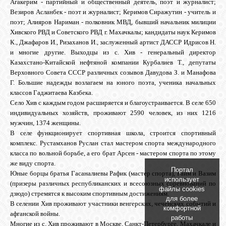
Агакерим - партийный и общественный деятель, поэт и журналист;
Везиров Асланбек - поэт и журналист; Керимов Сиражутин - учитель и
поэт; Алияров Нариман - полковник МВД, бывший начальник милиции
Хивского РВД и Советского РВД г. Махачкалы; кандидаты наук Керимов
К., Джафаров И., Ризаханов И., заслуженный артист ДАССР Идрисов Н.
и многие другие. Выходцы из с. Хив - генеральный директор
Казахстано-Китайской нефтяной компании Курбалиев Т., депутаты
Верховного Совета СССР различных созывов Давудова З. и Манафова
Г. Большие надежды возлагаем на юного поэта, ученика начальных
классов Гаджитаева Казбека.
Село Хив с каждым годом расширяется и благоустраивается. В селе 650
индивидуальных хозяйств, проживают 2590 человек, из них 1216
мужчин, 1374 женщины.
В селе функционирует спортивная школа, строится спортивный
комплекс. Рустамханов Руслан стал мастером спорта международного
класса по вольной борьбе, а его брат Арсен - мастером спорта по этому
же виду спорта.
Портал
Юные борцы братья Гасаналиевы Рафик (мастер спорта), Раим и Вазим
использует
(призеры различных республиканских и всесоюзных соревнований по
файлы cookies
дзюдо) стремятся к высоким спортивным достижениям.
для более
В селении Хив проживают участники венгерских, чеченских событий и
комфортной
афганской войны.
работы
Многие из с. Хив проживают в Москве, Санкт-Петербурге, Махачкале и