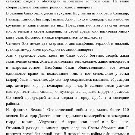
сельских сходов и обсуждали наболевшие вопросы села. На такие
сборы сельчан призывал громкий голос с минарета.
В селении было около десяти тухумов. Крупными из них были Сейидяр,
Газизяр, Кавхяр, Базт1ар, Рягьим, Ханяр. Тухум Сейидяр был наиболее
крупным и влиятельным из них. Представители этого тухума имели
много земель в своем владении, из своей среды они назначали кавху-
главу села. Должность кавхи передавалась по наследству.
Селение Хив имело два квартала и два кладбища: верхний и нижний,
граница между ними проходила по линии минарета.
Хив - узденское село, здесь не было особо богатых людей, жили
зажиточные семьи. Жители занимались земледелием, животноводством
и ковроткачеством. Пастбища были общественными, все имели
одинаковое право на пользование ими, а вот сенокосные участки
(харяр) были и частные. До сих пор сохранились названия: эбремарин
хяр, хитя-рин хяр, рягьманарин хяр и т.д. В селении жили умелые
мастера: плотники, каменщики, кузнецы и специалисты других ремесел.
Со своей продукцией хивцы ездили в город Дербент и соседние
районы.
На фронтах Великой Отечественной войны сражалось более 110
хивцев. Командир Дагестанского отдельного кавалерийского эскадрона
гвардии капитан Абдулазизов А. героически погиб в г. Кишиневе.
Отважный разведчик кавалер двух орденов Славы Абумислимов Г.
вернулся домой без одной ноги. В первый день войны с фашистами в