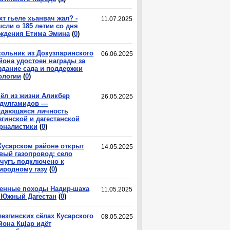
хт гьеле хьанвач жал? -
11.07.2025
сли о 185 летии со дня
ждения Етима Эмина
(
0
)
ольник из Докузпаринского
06.06.2025
йона удостоен награды за
здание сада и поддержки
ологии
(
0
)
ёл из жизни Аликбер
26.05.2025
дулгамидов —
дающаяся личность
згинской и дагестанской
рналистики
(
0
)
Кусарском районе открыт
14.05.2025
вый газопровод: село
чугъ подключено к
иродному газу
(
0
)
енные походы Надир-шаха
11.05.2025
 Южный Дагестан
(
0
)
лезгинских сёлах Кусарского
08.05.2025
йона КцIар идёт