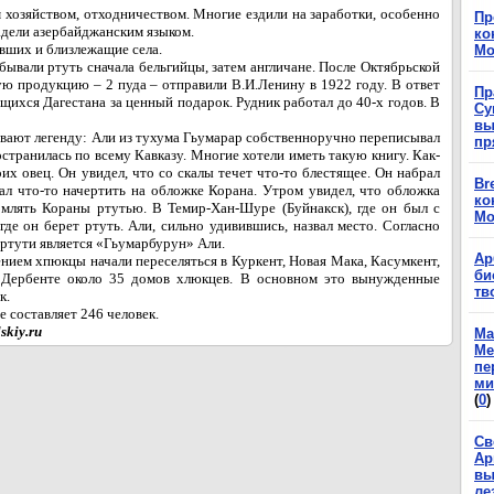
 хозяйством, отходничеством. Многие ездили на заработки, особенно
Пр
адели азербайджанским языком.
ко
авших и близлежащие села.
Мо
бывали ртуть сначала бельгийцы, затем англичане. После Октябрьской
ю продукцию – 2 пуда – отправили В.И.Ленину в 1922 году. В ответ
Пр
ящихся Дагестана за ценный подарок. Рудник работал до 40-х годов. В
Су
вы
вают легенду: Али из тухума Гьумарар собственноручно переписывал
пр
странилась по всему Кавказу. Многие хотели иметь такую книгу. Как-
их овец. Он увидел, что со скалы течет что-то блестящее. Он набрал
Br
л что-то начертить на обложке Корана. Утром увидел, что обложка
ко
рмлять Кораны ртутью. В Темир-Хан-Шуре (Буйнакск), где он был с
Мо
где он берет ртуть. Али, сильно удивившись, назвал место. Согласно
ртути является «Гьумарбурун» Али.
Ар
ением хпюкцы начали переселяться в Куркент, Новая Мака, Касумкент,
би
е Дербенте около 35 домов хлюкцев. В основном это вынужденные
тв
к.
е составляет 246 человек.
skiy.ru
Ма
Ме
пе
ми
(
0
)
Св
Ар
вы
ле