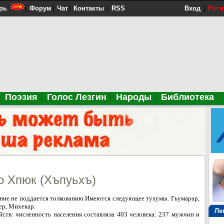
Рег
рь
|
Форум
|
Чат
|
Контакты
|
RSS
Вход
|
Поэзия
Голос Лезгин
Народы
Библиотека
о Хпюк (Хъпуьхъ)
вание не поддается толкованию.Имеются следующее тухумы. Гьумарар,
ер, Михекар.
Ле
йств: численность населения составляла 403 человека: 237 мужчин и