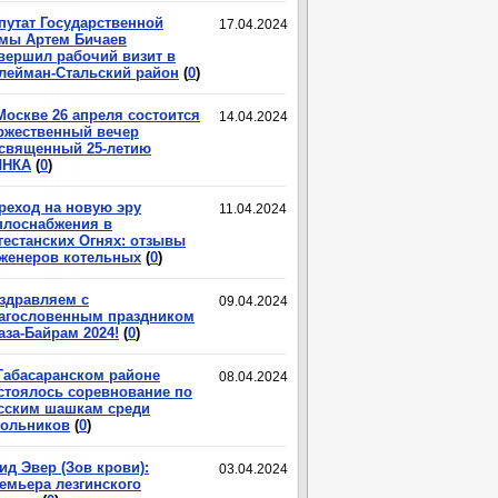
путат Государственной
17.04.2024
мы Артем Бичаев
вершил рабочий визит в
лейман-Стальский район
(
0
)
Москве 26 апреля состоится
14.04.2024
ржественный вечер
священный 25-летию
ЛНКА
(
0
)
реход на новую эру
11.04.2024
плоснабжения в
гестанских Огнях: отзывы
женеров котельных
(
0
)
здравляем с
09.04.2024
агословенным праздником
аза-Байрам 2024!
(
0
)
Табасаранском районе
08.04.2024
стоялось соревнование по
сским шашкам среди
ольников
(
0
)
ид Эвер (Зов крови):
03.04.2024
емьера лезгинского