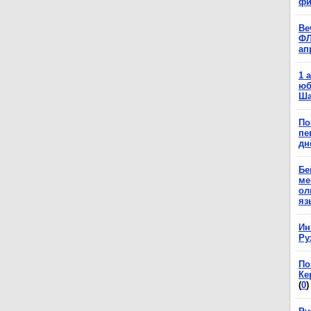
фи
Ве
ФЛ
ап
1 
юб
Ша
По
пе
дн
Бе
ме
ол
яз
Ин
Ру
По
Ке
(
0
)