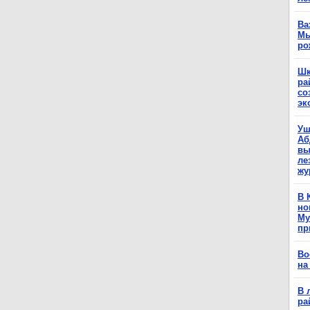
Ва
Мы
ро
Шк
ра
со
эк
Уш
Аб
вы
ле
жу
В 
но
Му
пр
Во
на
В 
ра