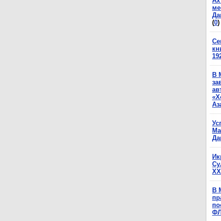
Ах
ме
Да
(
0
)
Се
кн
19
В 
за
ав
«Х
Аз
Ус
Ма
Да
Ик
Су
XX
В 
пр
по
Ф