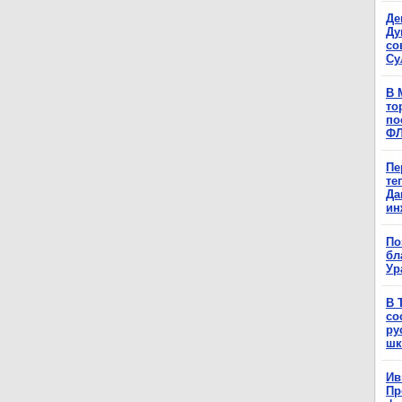
Де
Ду
со
Су
В 
то
по
Ф
Пе
те
Да
ин
По
бл
Ур
В 
со
ру
шк
Ив
Пр