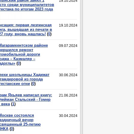
тынский район занял 1
19.10.2024
сто среди муниципалитетов
гестана по итогам 2023 года
нсация: первая лезгинская
19.10.2024
ига, вышедшая из печати в
27 году, вновь нашлась!
(
0
)
Магарамкентском районе
09.07.2024
вершился ремонт
томобильной дороги
оджа – Казмаляр –
адоглы»
(
0
)
пехи школьницы Хадижат
30.06.2024
гамдеровой из города
гестанские огни
(
0
)
рам Яхьяев написал книгу:
21.06.2024
лейман Стальский - Гомер
 века
(
1
)
Москве состоялся
30.04.2024
аздничный вечер
священный 25-летию
ЛНКА
(
0
)