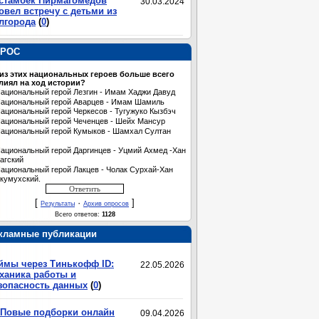
стамбек Пирмагомедов
30.03.2024
овел встречу с детьми из
лгорода
(
0
)
РОС
 из этих национальных героев больше всего
лиял на ход истории?
ациональный герой Лезгин - Имам Хаджи Давуд
ациональный герой Аварцев - Имам Шамиль
ациональный герой Черкесов - Тугужуко Кызбэч
ациональный герой Чеченцев - Шейх Мансур
ациональный герой Кумыков - Шамхал Султан
ациональный герой Даргинцев - Уцмий Ахмед -Хан
агский
ациональный герой Лакцев - Чолак Сурхай-Хан
кумухский.
[
·
]
Результаты
Архив опросов
Всего ответов:
1128
кламные публикации
ймы через Тинькофф ID:
22.05.2026
ханика работы и
зопасность данных
(
0
)
Повые подборки онлайн
09.04.2026