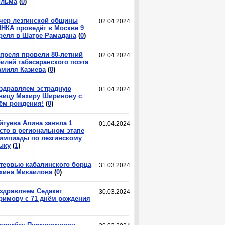
льма
(
0
)
чер лезгинской общины
02.04.2024
НКА проведёт в Москве 9
реля в Шатре Рамадана
(
0
)
апреля провели 80-летний
02.04.2024
илей табасаранского поэта
миля Казиева
(
0
)
здравляем эстрадную
01.04.2024
вицу Махиру Ширинову с
ём рождения!
(
0
)
йтуева Алина заняла 1
01.04.2024
сто в региональном этапе
импиады по лезгинскому
ыку
(
1
)
тервью кабалинского борца
31.03.2024
хина Микаилова
(
0
)
здравляем Седакет
30.03.2024
римову с 71 днём рождения