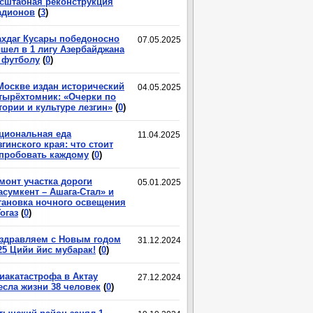
сштабная реконструкция
адионов
(
3
)
хдаг Кусары победоносно
07.05.2025
шел в 1 лигу Азербайджана
 футболу
(
0
)
Москве издан исторический
04.05.2025
тырёхтомник: «Очерки по
тории и культуре лезгин»
(
0
)
циональная еда
11.04.2025
згинского края: что стоит
пробовать каждому
(
0
)
монт участка дороги
05.01.2025
асумкент – Ашага-Стал» и
тановка ночного освещения
Гогаз
(
0
)
здравляем с Новым годом
31.12.2024
25 Цийи йис мубарак!
(
0
)
иакатастрофа в Актау
27.12.2024
есла жизни 38 человек
(
0
)