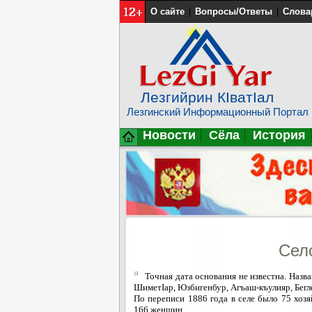
О сайте
|
Вопросы/Ответы
|
Слова
Лезгийрин КIватIал
Лезгинский Информационный Портал
Новости
Сёла
История
Сел
Точная дата основания не известна. Наз
ШиметIар, Юзбигенбур, Агъаш-къулияр, Бегл
По переписи 1886 года в селе было 75 хозя
166 женщин.