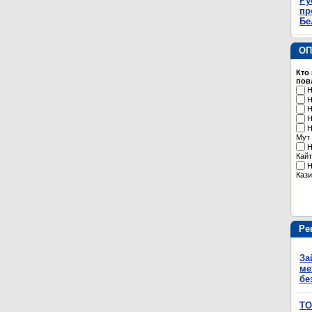
Ру
пр
Бе
ОП
Кто
пов
Н
Н
Н
Н
Н
Мут
Н
Кайт
Н
Кази
Ре
За
ме
бе
ТО