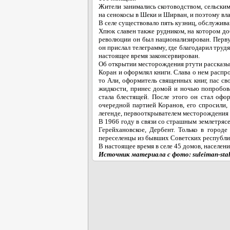
Жители занимались скотоводством, сельским
на сенокосы в Шеки и Ширван, и поэтому вл
В селе существовало пять кузниц, обслужив
Хпюк славен также рудником, на котором до
революции он был национализирован. Перву
он прислал телеграмму, где благодарил труд
настоящее время законсервирован.
Об открытии месторождения ртути рассказы
Коран и оформлял книги. Слава о нем распро
то Али, оформитель священных книг, пас сво
жидкости, принес домой и ночью попробова
стала блестящей. После этого он стал офо
очередной партией Коранов, его спросили, 
легенде, первооткрывателем месторождения 
В 1966 году в связи со страшным землетряс
Герейхановское, Дербент. Только в город
переселенцы из бывших Советских республи
В настоящее время в селе 45 домов, населени
Источник материала с фото: suleiman-stal