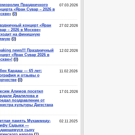
оморолик Праздничного
07.03.2026
нцерта «Яран Сувар – 2026 в
скве»
(
0
)
аздничный концерт «Яран
27.02.2026
вар – 2026 в Москве»
ходит на финишную
ямую
(
0
)
eaking news!!! Праздничный
12.02.2026
нцерт «Яран Сувар 2026 в
скве»!
(
0
)
бен Кардаш — 65 лет:
11.02.2026
ография и отзывы о
орчестве
(
0
)
ксим Алимов посетил
17.01.2026
рдали Джалилова и
редал поздравление от
нистра культуры Дагестана
етлая память Мухаммеду-
02.11.2025
ифу Садыки —
дающемуся сыну
згинского народа
(
1
)