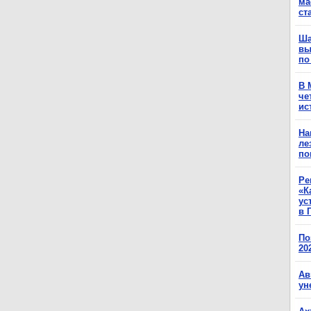
ма
ст
Ша
вы
по
В 
че
ис
На
ле
по
Ре
«К
ус
в 
По
20
Ав
ун