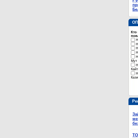
Ру
пр
Бе
ОП
Кто
пов
Н
Н
Н
Н
Н
Мут
Н
Кайт
Н
Кази
Ре
За
ме
бе
ТО