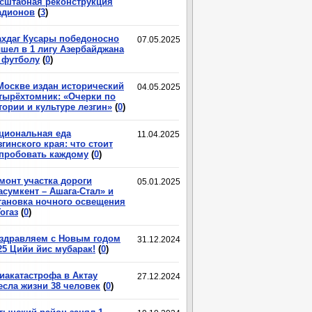
сштабная реконструкция
адионов
(
3
)
хдаг Кусары победоносно
07.05.2025
шел в 1 лигу Азербайджана
 футболу
(
0
)
Москве издан исторический
04.05.2025
тырёхтомник: «Очерки по
тории и культуре лезгин»
(
0
)
циональная еда
11.04.2025
згинского края: что стоит
пробовать каждому
(
0
)
монт участка дороги
05.01.2025
асумкент – Ашага-Стал» и
тановка ночного освещения
Гогаз
(
0
)
здравляем с Новым годом
31.12.2024
25 Цийи йис мубарак!
(
0
)
иакатастрофа в Актау
27.12.2024
есла жизни 38 человек
(
0
)