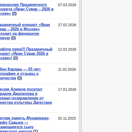
оморолик Праздничного
07.03.2026
нцерта «Яран Сувар – 2026 в
скве»
(
0
)
аздничный концерт «Яран
27.02.2026
вар – 2026 в Москве»
ходит на финишную
ямую
(
0
)
eaking news!!! Праздничный
12.02.2026
нцерт «Яран Сувар 2026 в
скве»!
(
0
)
бен Кардаш — 65 лет:
11.02.2026
ография и отзывы о
орчестве
(
0
)
ксим Алимов посетил
17.01.2026
рдали Джалилова и
редал поздравление от
нистра культуры Дагестана
етлая память Мухаммеду-
02.11.2025
ифу Садыки —
дающемуся сыну
згинского народа
(
1
)