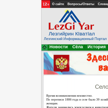
О сайте
|
Вопросы/Ответы
|
Слова
Лезгийрин КIватIал
Лезгинский Информационный Портал
Новости
Сёла
История
Село
Время возникновения неизвестно.
По переписи 1886 года в селе было 39 хозяй
женщин.
Жители занимались земледелием и животново