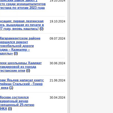
тынский район занял 1
19.10.2024
сто среди муниципалитетов
гестана по итогам 2023 года
нсация: первая лезгинская
19.10.2024
ига, вышедшая из печати в
27 году, вновь нашлась!
(
0
)
Магарамкентском районе
09.07.2024
вершился ремонт
томобильной дороги
оджа – Казмаляр –
адоглы»
(
0
)
пехи школьницы Хадижат
30.06.2024
гамдеровой из города
гестанские огни
(
0
)
рам Яхьяев написал книгу:
21.06.2024
лейман Стальский - Гомер
 века
(
1
)
Москве состоялся
30.04.2024
аздничный вечер
священный 25-летию
ЛНКА
(
0
)