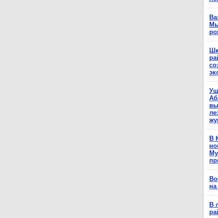
Ва
Мы
ро
Шк
ра
со
эк
Уш
Аб
вы
ле
жу
В 
но
Му
пр
Во
на
В 
ра