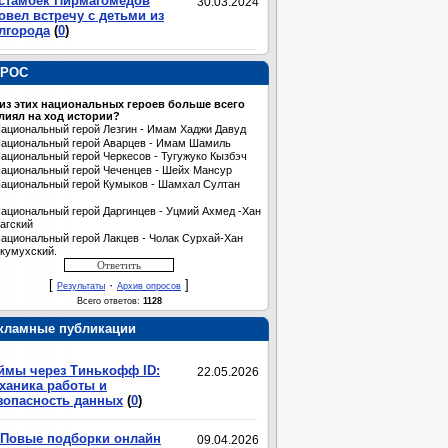
стамбек Пирмагомедов
30.03.2024
овел встречу с детьми из
лгорода
(
0
)
РОС
 из этих национальных героев больше всего
лиял на ход истории?
ациональный герой Лезгин - Имам Хаджи Давуд
ациональный герой Аварцев - Имам Шамиль
ациональный герой Черкесов - Тугужуко Кызбэч
ациональный герой Чеченцев - Шейх Мансур
ациональный герой Кумыков - Шамхал Султан
ациональный герой Даргинцев - Уцмий Ахмед -Хан
агский
ациональный герой Лакцев - Чолак Сурхай-Хан
кумухский.
[
·
]
Результаты
Архив опросов
Всего ответов:
1128
кламные публикации
ймы через Тинькофф ID:
22.05.2026
ханика работы и
зопасность данных
(
0
)
Повые подборки онлайн
09.04.2026