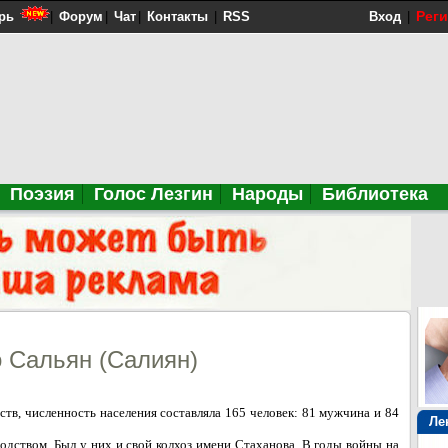
Рег
рь
|
Форум
|
Чат
|
Контакты
|
RSS
Вход
|
Поэзия
Голос Лезгин
Народы
Библиотека
 Сальян (Салиян)
ств, численность населения составляла 165 человек: 81 мужчина и 84
Ле
дством. Был у них и свой колхоз имени Стаханова. В годы войны на