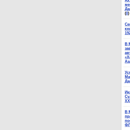
Ах
ме
Да
(
0
)
Се
кн
19
В 
за
ав
«Х
Аз
Ус
Ма
Да
Ик
Су
XX
В 
пр
по
Ф