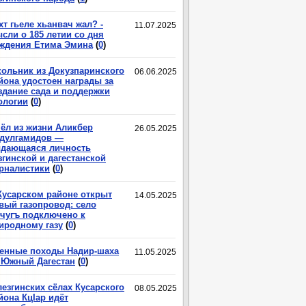
хт гьеле хьанвач жал? -
11.07.2025
сли о 185 летии со дня
ждения Етима Эмина
(
0
)
ольник из Докузпаринского
06.06.2025
йона удостоен награды за
здание сада и поддержки
ологии
(
0
)
ёл из жизни Аликбер
26.05.2025
дулгамидов —
дающаяся личность
згинской и дагестанской
рналистики
(
0
)
Кусарском районе открыт
14.05.2025
вый газопровод: село
чугъ подключено к
иродному газу
(
0
)
енные походы Надир-шаха
11.05.2025
 Южный Дагестан
(
0
)
лезгинских сёлах Кусарского
08.05.2025
йона КцIар идёт