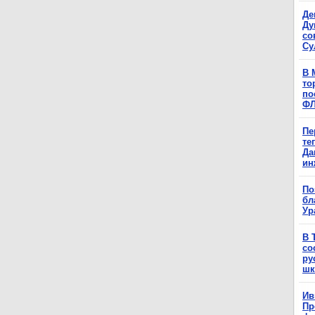
Де
Ду
со
Су
В 
то
по
Ф
Пе
те
Да
ин
По
бл
Ур
В 
со
ру
шк
Ив
Пр