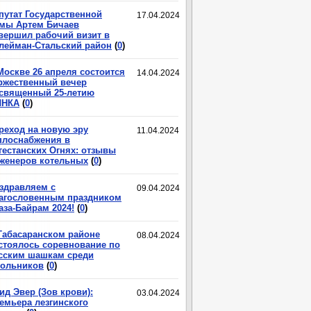
путат Государственной
17.04.2024
мы Артем Бичаев
вершил рабочий визит в
лейман-Стальский район
(
0
)
Москве 26 апреля состоится
14.04.2024
ржественный вечер
священный 25-летию
ЛНКА
(
0
)
реход на новую эру
11.04.2024
плоснабжения в
гестанских Огнях: отзывы
женеров котельных
(
0
)
здравляем с
09.04.2024
агословенным праздником
аза-Байрам 2024!
(
0
)
Табасаранском районе
08.04.2024
стоялось соревнование по
сским шашкам среди
ольников
(
0
)
ид Эвер (Зов крови):
03.04.2024
емьера лезгинского