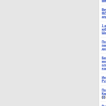
фи
Ве
ФЛ
ап
1 
юб
Ша
По
пе
дн
Бе
ме
ол
яз
Ин
Ру
По
Ке
(
0
)