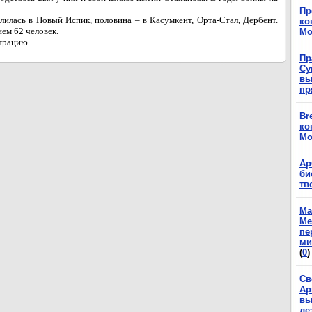
Пр
лилась в Новый Испик, половина – в Касумкент, Орта-Стал, Дербент.
ко
ием 62 человек.
Мо
трацию.
Пр
Су
вы
пр
Br
ко
Мо
Ар
би
тв
Ма
Ме
пе
ми
(
0
)
Св
Ар
вы
ле