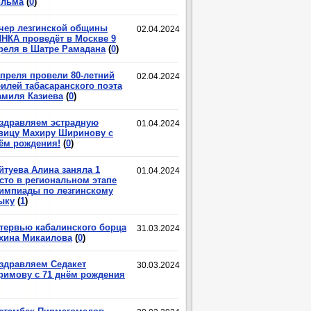
льма
(
0
)
чер лезгинской общины
02.04.2024
НКА проведёт в Москве 9
реля в Шатре Рамадана
(
0
)
апреля провели 80-летний
02.04.2024
илей табасаранского поэта
миля Казиева
(
0
)
здравляем эстрадную
01.04.2024
вицу Махиру Ширинову с
ём рождения!
(
0
)
йтуева Алина заняла 1
01.04.2024
сто в региональном этапе
импиады по лезгинскому
ыку
(
1
)
тервью кабалинского борца
31.03.2024
хина Микаилова
(
0
)
здравляем Седакет
30.03.2024
римову с 71 днём рождения