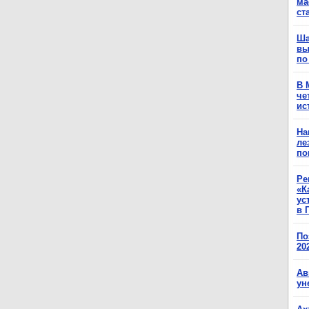
ма
ст
Ша
вы
по
В 
че
ис
На
ле
по
Ре
«К
ус
в 
По
20
Ав
ун