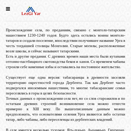
НОВОСТИ
Происхождение села, по преданиям, связано с монголо-татарским
СЕЛА
нашествием 1230-1240 годов. Будто здесь остались воины монголо-
татаров и создали поселение, впоследствии получившее название Урга в
честь тогдашней столицы Монголии. Старые могилы, расположенные
возле школы, и сейчас называют татарскими.
ИСТОРИЯ
Есть и другие предания. С древних времен наши места были кутанами
отгонно-пастбищного скотоводства беков и ханов. Со временем чабаны
строили себе каменные избы и оставались на постоянное жительство.
КУЛЬТУРА
Существует еще одна версия: табасаранцы в древности заселяли
территорию окрестностей города Дербента. Так как Дербент часто
подвергался иноземным нашествиям, то многие табасаранские семьи
ГОЛОС
переселялись в горы в целях безопасности.
ЛЕЗГИН
Точных данных о происхождении села нет, но со слов старожилов и по
остаткам древних строений возникновение села можно отнести
примерно к XIII веку. По вышеописанным данным можно
НАРОДЫ
предположить, что основателями селения Урга являются либо остатки
татар, либо чабаны, либо переселенцы из дербентских владений.
В селе имеется несколько тухумов: Ягъ-лукьар, Аьрамкьар, Гиргишар,