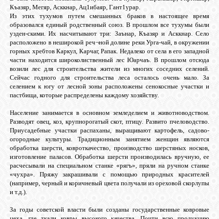
БИБЛИОТЕКА
Къазяр, Мегяр, Асккнар, Ац1ибаяр, Гант1урар.
Из этих тухумов путем смешанных браков в настоящее время
образовался единый родственный союз. В прошлом все тухумы были
ФОРУМ
узден-скими. Их насчитывают три: Заънар, Къазяр и Асккнар. Село
расположено в неширокой реч¬ной долине реки Урга-чай, в окружении
горных хребтов Каркул, Карчаг, Рапак. Недалеко от села в его западной
части находится широколиственный лес Юарчаъ. В прошлом отсюда
ГОСТЕВАЯ
возили лес для строительства жители из многих соседних селений.
Сейчас годного для строительства леса осталось очень мало. За
селением к югу от лесной зоны расположены сенокосные участки и
О САЙТЕ
пастбища, которые распределены каждому хозяйству.
Население занимается в основном земледелием и животноводством.
Разводят овец, коз, крупнорогатый скот, птицу. Развито пчеловодство.
ФОТО
Приусадебные участки распаханы, выращивают картофель, садово-
огородные культуры. Традиционным занятием женщин являются
обработка шерсти, ковроткачество, производство шерстяных носков,
ВИДЕО
изготовление паласов. Обработка шерсти производилась вручную, ее
расчесывали на специальном станке «рягъ», пряли на ручном станке
«чухра». Пряжу закрашивали с помощью природных красителей
(например, черный и коричневый цвета получали из ореховой скорлупы
МУЗЫКА
и т.д.).
За годы советской власти были созданы государственные ковровые
САЙТЫ
цеха, где ткали ковры высокого качества. Почти всю продукцию