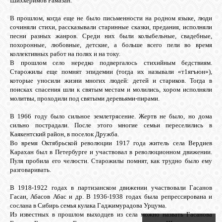
Шихкеримов Рамазан.
GOOGLE+
В прошлом, когда еще не было письменности на родном языке, люди
сочиняли стихи, рассказывали старинные сказки, предания, исполняли
песни разных жанров. Среди них были колыбельные, свадебные,
TWITTER
похоронные, любовные, детские, а больше всего пели во время
коллективных работ на полях и на току.
В прошлом село нередко подвергалось стихийным бедствиям.
Старожилы еще помнят эпидемии (тогда их называли «т1ягъюн»),
FACEBOOK
которые уносили жизни многих людей: детей и стариков. Тогда в
поисках спасения шли к святым местам и молились, хором исполняли
молитвы, проходили под святыми деревьями-пирами.
В 1966 году было сильное землетрясение. Жертв не было, но дома
сильно пострадали. После этого многие семьи переселились в
Каякентский район, в поселок Дружба.
Во время Октябрьской революции 1917 года житель села Вердиев
Карахан был в Петербурге и участвовал в революционном движении.
Пуля пробила его челюсти. Старожилы помнят, как трудно было ему
разговаривать.
В 1918-1922 годах в партизанском движении участвовали Гасанов
Гасан, Абасов Абас и др. В 1936-1938 годах была репрессирована и
сослана в Сибирь семья кулака Гаджимурадова Урцума.
Из известных в прошлом выходцев из села можно назвать Гасанова