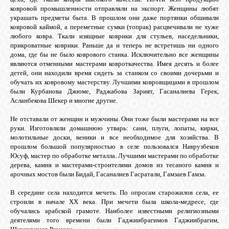
ковровой промышленности отправляли на экспорт. Женщины любят
украшать предметы быта. В прошлом они даже портянки обшивали
ковровой каймой, а переметные сумки (топрак) расцвечивали не хуже
ОБЪЯВЛЕНИЯ
любого ковра. Ткали изящные коврики для стульев, наседельники,
прикроватные коврики. Раньше да и теперь не встретишь ни одного
дома, где бы не было коврового станка. Исключительно все женщины
ВОПРОСЫ /
являются отменными мастерами ковроткачества. Имея десять и более
ОТВЕТЫ
детей, они находили время сидеть за станком со своими дочерьми и
обучать их ковровому мастерству. Лучшими ковровщицами в прошлом
были Курбанова Джюме, Раджабова Зарият, Гасаналиева Герек,
Асланбекова Шекер и многие другие.
КОНТАКТЫ
Не отставали от женщин и мужчины. Они тоже были мастерами на все
руки. Изготовляли домашнюю утварь: сани, плуги, лопаты, кирки,
ВХОД
молотильные доски, веники и все необходимое для хозяйства. В
прошлом большой популярностью в селе пользовался Наврузбеков
Юсуф, мастер по обработке металла. Лучшими мастерами по обработке
дерева, камня и мастерами-строителями домов из тесаного камня и
арочных мостов были Бидай, Гасаналиев Гасратали, Гамзаев Гамза.
RSS
В середине села находится мечеть. По опросам старожилов села, ее
строили в начале XX века. При мечети была школа-медресе, где
VK
обучались арабской грамоте. Наиболее известными религиозными
деятелями того времени были Гаджиибрагимов Гаджиибрагим,