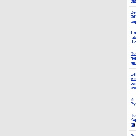
фи
Ве
ФЛ
ап
1 
юб
Ша
По
пе
дн
Бе
ме
ол
яз
Ин
Ру
По
Ке
(
0
)