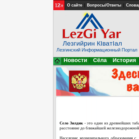
О сайте
|
Вопросы/Ответы
|
Слова
Лезгийрин КIватIал
Лезгинский Информационный Портал
Новости
Сёла
История
Село Зилдик
- это один из древнейших таб
расстояние до ближайшей железнодорожной 
Население муниципального образования с.