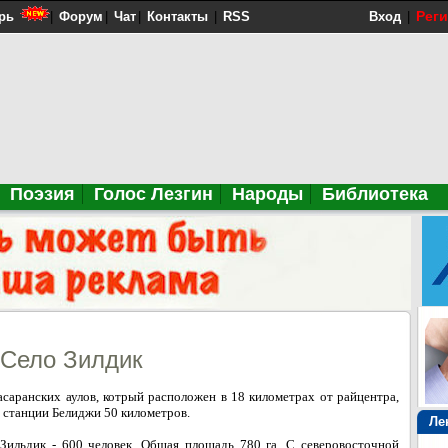
Рег
рь
|
Форум
|
Чат
|
Контакты
|
RSS
Вход
|
Поэзия
Голос Лезгин
Народы
Библиотека
Село Зилдик
асаранских аулов, котрый расположен в 18 километрах от райцентра,
станции Белиджи 50 километров.
Ле
 Зильдик - 600 человек. Общая площадь 780 га. С северовосточной