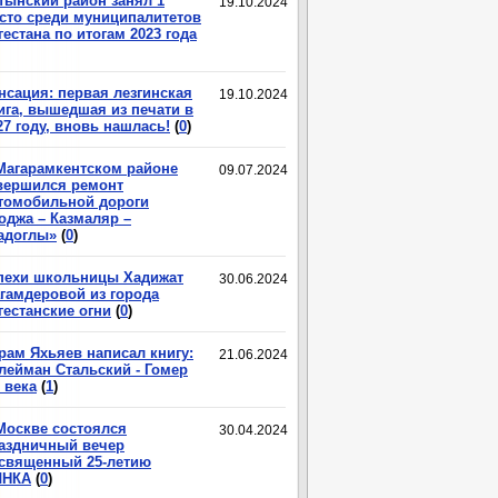
тынский район занял 1
19.10.2024
сто среди муниципалитетов
гестана по итогам 2023 года
нсация: первая лезгинская
19.10.2024
ига, вышедшая из печати в
27 году, вновь нашлась!
(
0
)
Магарамкентском районе
09.07.2024
вершился ремонт
томобильной дороги
оджа – Казмаляр –
адоглы»
(
0
)
пехи школьницы Хадижат
30.06.2024
гамдеровой из города
гестанские огни
(
0
)
рам Яхьяев написал книгу:
21.06.2024
лейман Стальский - Гомер
 века
(
1
)
Москве состоялся
30.04.2024
аздничный вечер
священный 25-летию
ЛНКА
(
0
)