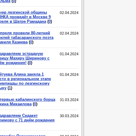
льма
(
0
)
чер лезгинской общины
02.04.2024
НКА проведёт в Москве 9
реля в Шатре Рамадана
(
0
)
апреля провели 80-летний
02.04.2024
илей табасаранского поэта
миля Казиева
(
0
)
здравляем эстрадную
01.04.2024
вицу Махиру Ширинову с
ём рождения!
(
0
)
йтуева Алина заняла 1
01.04.2024
сто в региональном этапе
импиады по лезгинскому
ыку
(
1
)
тервью кабалинского борца
31.03.2024
хина Микаилова
(
0
)
здравляем Седакет
30.03.2024
римову с 71 днём рождения