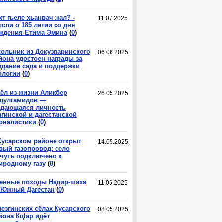
хт гьеле хьанвач жал? -
11.07.2025
сли о 185 летии со дня
ждения Етима Эмина
(
0
)
ольник из Докузпаринского
06.06.2025
йона удостоен награды за
здание сада и поддержки
ологии
(
0
)
ёл из жизни Аликбер
26.05.2025
дулгамидов —
дающаяся личность
згинской и дагестанской
рналистики
(
0
)
Кусарском районе открыт
14.05.2025
вый газопровод: село
чугъ подключено к
иродному газу
(
0
)
енные походы Надир-шаха
11.05.2025
 Южный Дагестан
(
0
)
лезгинских сёлах Кусарского
08.05.2025
йона КцIар идёт