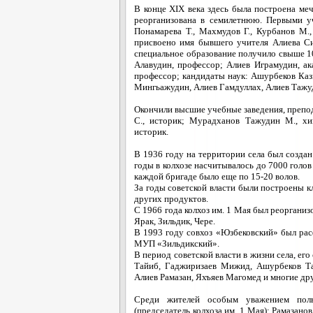
В конце XIX века здесь была построена меч
реорганизована в семилетнюю. Первыми уч
Понамарева Т., Махмудов Г., Курбанов М.,
присвоено имя бывшего учителя Алиева С
специальное образование получило свыше 10
Алавудин, профессор; Алиев Играмудин, а
профессор; кандидаты наук: Ашурбеков Каз
Мингьажудин, Алиев Гамдуллах, Алиев Таж
Окончили высшие учебные заведения, препо
С., историк; Мурадханов Тажудин М., хи
историк.
В 1936 году на территории села был создан
годы в колхозе насчитывалось до 7000 голов
каждой бригаде было еще по 15-20 волов.
За годы советской власти были построены кл
других продуктов.
С 1966 года колхоз им. 1 Мая был реоргани
Ярак, Зильдик, Чере.
В 1993 году совхоз «Юзбековский» был рас
МУП «Зильдикский».
В период советской власти в жизни села, е
Тайиб, Гаджиризаев Мижид, Ашурбеков Та
Алиев Рамазан, Яхъяев Магомед и многие дру
Среди жителей особым уважением пол
(председатель колхоза им. 1 Мая); Рамазано