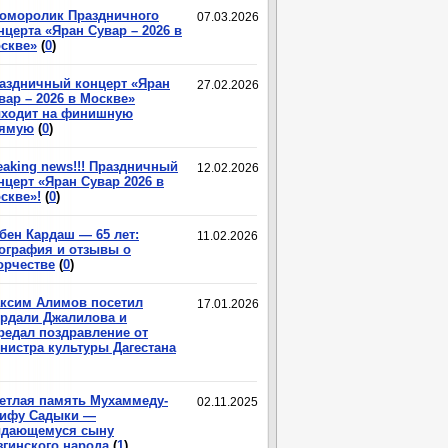
оморолик Праздничного
07.03.2026
нцерта «Яран Сувар – 2026 в
скве»
(
0
)
аздничный концерт «Яран
27.02.2026
вар – 2026 в Москве»
ходит на финишную
ямую
(
0
)
eaking news!!! Праздничный
12.02.2026
нцерт «Яран Сувар 2026 в
скве»!
(
0
)
бен Кардаш — 65 лет:
11.02.2026
ография и отзывы о
орчестве
(
0
)
ксим Алимов посетил
17.01.2026
рдали Джалилова и
редал поздравление от
нистра культуры Дагестана
етлая память Мухаммеду-
02.11.2025
ифу Садыки —
дающемуся сыну
згинского народа
(
1
)