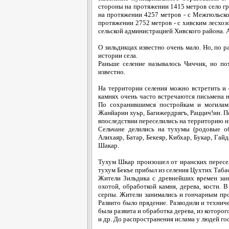
стороны на протяжении 1415 метров село г
на протяжении 4257 метров - с Межгюльско
протяжении 2752 метров - с хивским лесхоз
сельской администрацией Хивского района. 
О зильдикцах известно очень мало. Но, по 
истории села.
Раньше селение называлось Чиччик, но по
известно.
На территории селения можно встретить и 
камнях очень часто встречаются письмена н
По сохранившимся постройкам и могилам
Жанйарин хуьр, Багижердрягъ, Раццич!ин. П
впоследствии переселились на территорию 
Сельчане делились на тухумы (родовые о
Алихаяр, Батар, Бекеяр, Кибхар, Букар, Гай
Шакар.
Тухум Шкар произошел от иранских пересел
тухум Бекъе прибыл из селения Цухтих Таба
Жители Зильдика с древнейших времен зани
охотой, обработкой камня, дерева, кости. 
серпы. Жители занимались и гончарным про
Развито было прядение. Разводили и техниче
была развита и обработка дерева, из которо
и др. До распространения ислама у людей г