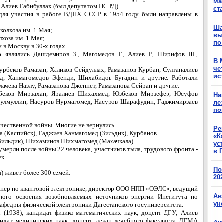
ма
 Алиев Габибуллах (был депутатом НС РД).
ст
 для участия в работе ВДНХ СССР в 1954 году были направлены в
Ша
колхоза им. 1 Мая;
вы
хоза им. 1 Мая;
по
 в Москву в 30-х годах.
 являлись Дашдемиров З., Магомедов Г., Алиев Р., Ширифов Ш.,
В 
че
беков Рамазан, Халиков Сейдуллах, Рамазанов Курбан, Султаналиев
ис
ид, Ханмагомедов Эфенди, Шихабидов Бугадин и другие. Работали
ачева Назлу, Рамазанова Дженнет, Рамазанова Сейран и другие.
беков Мирзахан, Яралиев Шихахмед, Юзбеков Мирзефер, Юсуфов
На
дулмуллин, Насуров Нурмагомед, Насуров Шарафудин, Гаджимирзаев
ле
по
ечественной войны. Многие не вернулись.
Ре
а (Каспийск), Гаджиев Ханмагомед (Зильдик), Курбанов
«К
Зильдик), Шихаминов Шихмагомед (Махачкала).
ус
 умерли после войны 22 человека, участников тыла, трудового фронта -
в 
ек.
По
) живет более 300 семей.
20
енер по квантовой электронике, директор ООО НПП «ОЭЛС», ведущий
Ав
ного освоения возобновляемых источников энергии Института по
ун
афедры физической электроники Дагестанского госуниверситета.
(1938), кандидат физико-математических наук, доцент ДГУ; Алиев
идат медицинских наук, доцент, декан лечебного факультета ДГМА