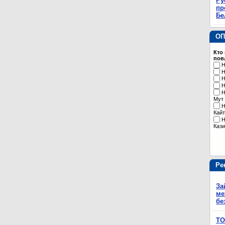
Ру
пр
Бе
ОП
Кто
пов
Н
Н
Н
Н
Н
Мут
Н
Кайт
Н
Кази
Ре
За
ме
бе
ТО