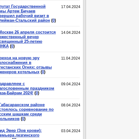
путат Государственной
17.04.2024
мы Артем Бичаев
вершил рабочий визит в
лейман-Стальский район
(
0
)
Москве 26 апреля состоится
14.04.2024
ржественный вечер
священный 25-летию
ЛНКА
(
0
)
реход на новую эру
11.04.2024
плоснабжения в
гестанских Огнях: отзывы
женеров котельных
(
0
)
здравляем с
09.04.2024
агословенным праздником
аза-Байрам 2024!
(
0
)
Табасаранском районе
08.04.2024
стоялось соревнование по
сским шашкам среди
ольников
(
0
)
ид Эвер (Зов крови):
03.04.2024
емьера лезгинского