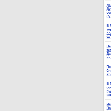
Де
Ду
со
Су
В 
то
по
Ф
Пе
те
Да
ин
По
бл
Ур
В 
со
ру
шк
Ив
Пр