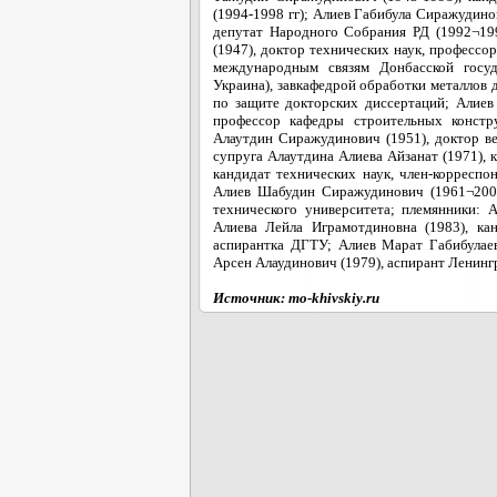
(1994-1998 гг); Алиев Габибула Сиражудино
депутат Народного Собрания РД (1992¬199
(1947), доктор технических наук, профессо
международным связям Донбасской госуд
Украина), завкафедрой обработки металлов
по защите докторских диссертаций; Алиев
профессор кафедры строительных констру
Алаутдин Сиражудинович (1951), доктор в
супруга Алаутдина Алиева Айзанат (1971), 
кандидат технических наук, член-корресп
Алиев Шабудин Сиражудинович (1961¬2006)
технического университета; племянники: 
Алиева Лейла Играмотдиновна (1983), ка
аспирантка ДГТУ; Алиев Марат Габибулаев
Арсен Алаудинович (1979), аспирант Ленинг
Источник: mo-khivskiy.ru