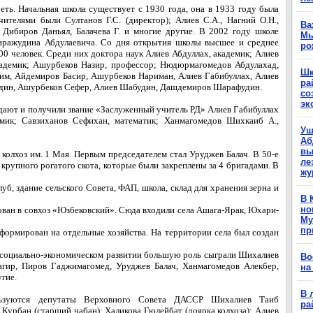
еть. Начальная школа существует с 1930 года, она в 1933 году была
ителями были Султанов Г.С. (директор); Алиев С.А., Нагний О.Н.,
Ва
 Дибиров Даньял, Балачева Г. и многие другие. В 2002 году школе
Мы
иражудина Абдулаевича. Со дня открытия школы высшее и среднее
ро
0 человек. Среди них доктора наук Алиев Абдуллах, академик; Алиев
кадемик; Ашурбеков Назир, профессор; Нюдюрмагомедов Абдулахад,
Шк
им, Айдемиров Басир, Ашурбеков Нариман, Алиев Габибуллах, Алиев
ра
удин, Ашурбеков Сефер, Алиев Шабудин, Дашдемиров Шарафудин.
со
эк
дают и получили звание «Заслуженный учитель РД» Алиев Габибуллах
мик; Савзиханов Сефихан, математик; Ханмагомедов Шихкаиб А.,
Уш
Аб
вы
 колхоз им. 1 Мая. Первым председателем стал Уруджев Балач. В 50-е
ле
 крупного рогатого скота, которые были закреплены за 4 бригадами. В
жу
уб, здание сельского Совета, ФАП, школа, склад для хранения зерна и
В 
но
зован в совхоз «Юзбековский». Сюда входили села Ашага-Ярак, Юхари-
Му
пр
формирован на отдельные хозяйства. На территории села был создан
го социально-экономическом развитии большую роль сыграли Шихалиев
Во
гир, Пиров Гаджимагомед, Уруджев Балач, Ханмагомедов Алекбер,
на
гие.
В 
ьзуются депутаты Верховного Совета ДАССР Шихалиев Таиб
ра
в Курбан (старший чабан); Халикова Гюлейбат (доярка колхоза); Алиев