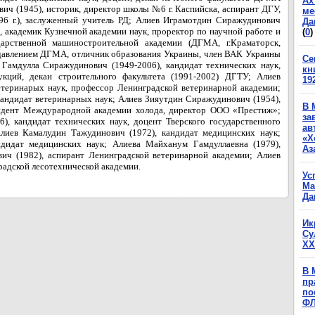
Ах
вич (1945), историк, директор школы №6 г. Каспийска, аспирант ДГУ,
ме
6 г.), заслуженный учитель РД; Алиев Играмотдин Сиражудинович
Да
р, академик Кузнечной академии наук, проректор по научной работе и
(
0
)
арственной машиностроительной академии (ДГМА, г.Краматорск,
 давлением ДГМА, отличник образования Украины, член ВАК Украины
Се
 Гамдулла Сиражудинович (1949-2006), кандидат технических наук,
кн
кций, декан строительного факультета (1991-2002) ДГТУ; Алиев
19
етеринарых наук, профессор Ленинградской ветеринарной академии;
кандидат ветеринарных наук; Алиев Зияутдин Сиражудинович (1954),
В 
ондент Междурародной академии холода, директор ООО «Престиж»;
за
, кандидат технических наук, доцент Тверского государственного
ав
Алиев Камалудин Тажудинович (1972), кандидат медицинских наук;
«Х
ндидат медицинских наук; Алиева Майханум Гамдуллаевна (1979),
Аз
ич (1982), аспирант Ленинградской ветеринарной академии; Алиев
радской лесотехнической академии.
Ус
Ма
Да
Ик
Су
XX
В 
пр
по
Ф