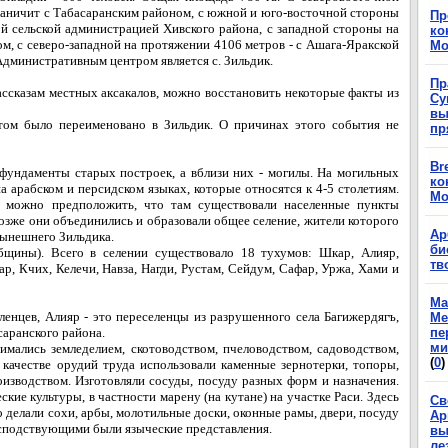
раничит с Табасаранским районом, с южной и юго-восточной стороны
Пр
й сельской администрацией Хивского района, с западной стороны на
ко
ом, с северо-западной на протяжении 4106 метров - с Ашага-Яракской
Мо
Административным центром является с. Зильдик.
Пр
рассказам местных аксакалов, можно восстановить некоторые факты из
Су
вы
том было переименовано в Зильдик. О причинах этого события не
пр
Br
фундаменты старых построек, а вблизи них - могилы. На могильных
ко
а арабском и персидском языках, которые относятся к 4-5 столетиям.
Мо
 можно предположить, что там существовали населенные пункты
озже они объединились и образовали общее селение, жители которого
Ар
нынешнего Зильдика.
би
бщины). Всего в селении существовало 18 тухумов: Шкар, Алияр,
тв
дар, Кчих, Келечи, Навза, Нагди, Рустам, Сейдум, Сафар, Уржа, Хами и
Ма
енцев, Алияр - это переселенцы из разрушенного села Багижердягъ,
Ме
саранского района.
пе
ми
мались земледелием, скотоводством, пчеловодством, садоводством,
(
0
)
В качестве орудий труда использовали каменные зернотерки, топоры,
изводством. Изготовляли сосуды, посуду разных форм и назначения.
ские культуры, в частности марену (на кутане) на участке Раси. Здесь
Св
го делали сохи, арбы, молотильные доски, оконные рамы, двери, посуду
Ар
осподствующими были языческие представления.
вы
ле