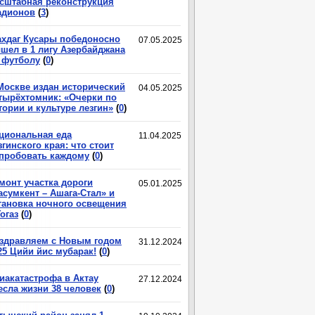
сштабная реконструкция
адионов
(
3
)
хдаг Кусары победоносно
07.05.2025
шел в 1 лигу Азербайджана
 футболу
(
0
)
Москве издан исторический
04.05.2025
тырёхтомник: «Очерки по
тории и культуре лезгин»
(
0
)
циональная еда
11.04.2025
згинского края: что стоит
пробовать каждому
(
0
)
монт участка дороги
05.01.2025
асумкент – Ашага-Стал» и
тановка ночного освещения
Гогаз
(
0
)
здравляем с Новым годом
31.12.2024
25 Цийи йис мубарак!
(
0
)
иакатастрофа в Актау
27.12.2024
есла жизни 38 человек
(
0
)