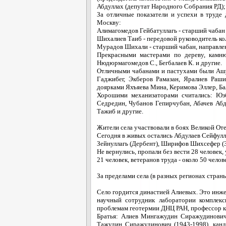
Абдуллах (депутат Народного Собрания РД);
За отличные показатели и успехи в труде
Москву:
Алимагомедов Гейбатуллагь - старший чабан 
Шихалиев Таиб - передовой руководитель кол
Мурадов Шихали - старший чабан, направлен
Прекрасными мастерами по дереву, камню
Нюдюрмагомедов С., Бегбалаев К. и другие.
Отличными чабанами и пастухами были Ашур
Гаджибег, Экберов Рамазан, Яралиев Раш
доярками Яхъяева Мина, Керимова Эллер, Бал
Хорошими механизаторами считались: Юз
Седредин, Чубанов Гепирчубан, Абачев Аб
Тажиб и другие.
Жители села участвовали в боях Великой От
Сегодня в живых остались Абдулаев Сейфулл
Зейнуллагь (Дербент), Ширифов Шихсефер (
Не вернулись, пропали без вести 28 человек,
21 человек, ветеранов труда - около 50 челов
За пределами села (в разных регионах страны
Село гордится династией Алиевых. Это инж
научный сотрудник лаборатории комплекс
проблемам геотермии ДНЦ РАН, профессор к
Братья: Алиев Мингажудин Сиражудинович 
Тажудин Сиражудинович (1943-1998), канд