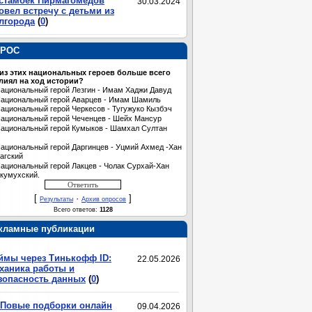
стамбек Пирмагомедов
30.03.2024
овел встречу с детьми из
лгорода
(
0
)
РОС
 из этих национальных героев больше всего
лиял на ход истории?
ациональный герой Лезгин - Имам Хаджи Давуд
ациональный герой Аварцев - Имам Шамиль
ациональный герой Черкесов - Тугужуко Кызбэч
ациональный герой Чеченцев - Шейх Мансур
ациональный герой Кумыков - Шамхал Султан
ациональный герой Даргинцев - Уцмий Ахмед -Хан
агский
ациональный герой Лакцев - Чолак Сурхай-Хан
кумухский.
[
·
]
Результаты
Архив опросов
Всего ответов:
1128
кламные публикации
ймы через Тинькофф ID:
22.05.2026
ханика работы и
зопасность данных
(
0
)
Повые подборки онлайн
09.04.2026