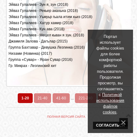
БИБЛИОТЕКА
Эйваз Гулалиев - Зун я, зун
469 |
1979 | 64 kbps, 1.40 Mb
(2018)
Эйваз Гулалиев - Рекьер акахьна
826 |
3720 | 320 kbps, 3.72 Mb
(2018)
Эйваз Гулалиев - Уьмуьр гьала итим хьиз
611 |
2953 | 320 kbps, 2.22 Mb
(2018)
ФОРУМ
Эйваз Гулалиев - Хатур хамир
640 |
3071 | 64 kbps, 1.30 Mb
(2018)
Эйваз Гулалиев - Кун ава
622 |
3222 | 320 kbps, 3.65 Mb
(2018)
Эйваз Гулалиев - Мецел кьван я зун.
561 |
2981 | 320 kbps, 3.23 Mb
(2018)
Портал
ГОСТЕВАЯ
Джамиля Залова - Дагълар
583 |
3791 | 320 kbps, 4.70 Mb
(2015)
использует
Группа Бахтавар - Девушка Лезгинка
1297 |
5027 | 128 kbps, 4.53 Mb
(2016)
файлы cookies
Низами (Новинка)
1813 |
6296 | 128 kbps, 3.48 Mb
(2017)
для более
О САЙТЕ
комфортной
Группа «Сувар» - Яран Сувар
870 |
3258 | 128 kbps, 3.33 Mb
(2016)
работы
Гр. Микрах - Лезгинский хит
975 |
5120 | 320 kbps, 11.18 Mb
пользователя.
2280 |
6892 | 192 kbps, 2.36 Mb
Продолжая
ФОТО
просмотр, вы
соглашаетесь
с
Политикой
ВИДЕО
1-20
21-40
41-60
...
221-240
241-248
использования
файлов
cookies
.
МУЗЫКА
ПОЛНАЯ ВЕРСИЯ САЙТА
СОГЛАСИТЬСЯ
САЙТЫ