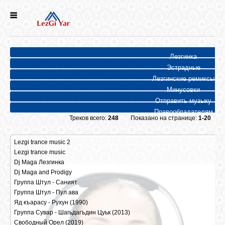
НОВОСТИ
Лезгинка
СЕЛА
Эстрадные
Лезгинские ремиксы
Минусовки
ИСТОРИЯ
Отправить музыку
Правообладателям
Треков всего:
248
Показано на странице:
1-20
КУЛЬТУРА
Lezgi trance music 2
Lezgi trance music
21 |
153 |
ГОЛОС
Dj Maga Лезгинка
24 |
321 |
ЛЕЗГИН
Dj Maga and Prodigy
25 |
156 |
Группа Штул - Саният
18 |
162 |
Группа Штул - Пул ава
482 |
2209 | 128 kbps, 2.63 Mb
НАРОДЫ
Яд къарасу - Рухун
389 |
1450 | 128 kbps, 2.95 Mb
(1990)
Группа Сувар - Шагьдагъдин Цуьк
639 |
2280 | 128 kbps, 1.31 Mb
(2013)
Свободный Орел
600 |
2412 | 64 kbps, 2.18 Mb
(2019)