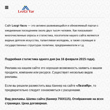
НОВОСТИ
Сайт
Lezgi-Yar.ru
— это активно развивающийся и обновляемый портал с
СЕЛА
ежедневным посещением около двух тысяч человек. Как показывают
многочисленные опросы и статистика, посетители нашего сайта являются
видные деятели искусства, талантливая молодежь, а также служащие в
ИСТОРИЯ
государственных структурах политики, предприниматели и т.д.
Подробная статистика одного дня (на 16 февраля 2015 года).
КУЛЬТУРА
Реклама на нашем сайте это хорошая возможность заявить о вашем
продукте, компании или ресурсе. Существует несколько видов
ГОЛОС
рекламы.
ЛЕЗГИН
Если вы решили разместить ваш баннер на сайте
«ЛезгиЯр»
, то
предварительно следует ознакомиться с расценками.
НАРОДЫ
Вид рекламы. Шапка сайта (баннер 750Х115). Отображение на всех
страницах. Цена договорная.