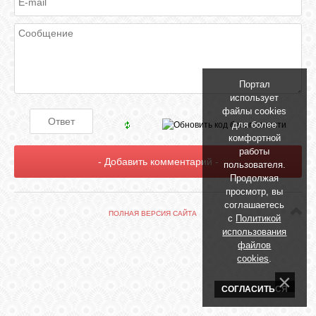
БИБЛИОТЕКА
ФОРУМ
Портал
ГОСТЕВАЯ
использует
файлы cookies
для более
О САЙТЕ
комфортной
работы
пользователя.
Продолжая
ФОТО
просмотр, вы
соглашаетесь
ПОЛНАЯ ВЕРСИЯ САЙТА
с
Политикой
ВИДЕО
использования
файлов
cookies
.
МУЗЫКА
СОГЛАСИТЬСЯ
САЙТЫ