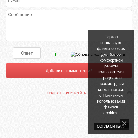
БИБЛИОТЕКА
ФОРУМ
Портал
ГОСТЕВАЯ
использует
файлы cookies
для более
О САЙТЕ
комфортной
работы
пользователя.
Продолжая
ФОТО
просмотр, вы
соглашаетесь
ПОЛНАЯ ВЕРСИЯ САЙТА
с
Политикой
ВИДЕО
использования
файлов
cookies
.
МУЗЫКА
СОГЛАСИТЬСЯ
САЙТЫ