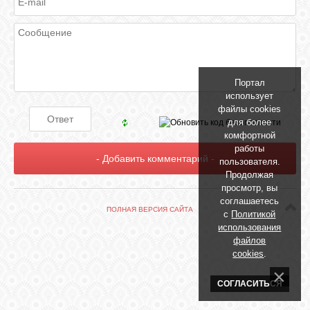
БИБЛИОТЕКА
ФОРУМ
Портал
ГОСТЕВАЯ
использует
файлы cookies
для более
О САЙТЕ
комфортной
работы
пользователя.
Продолжая
ФОТО
просмотр, вы
соглашаетесь
ПОЛНАЯ ВЕРСИЯ САЙТА
с
Политикой
ВИДЕО
использования
файлов
cookies
.
МУЗЫКА
СОГЛАСИТЬСЯ
САЙТЫ