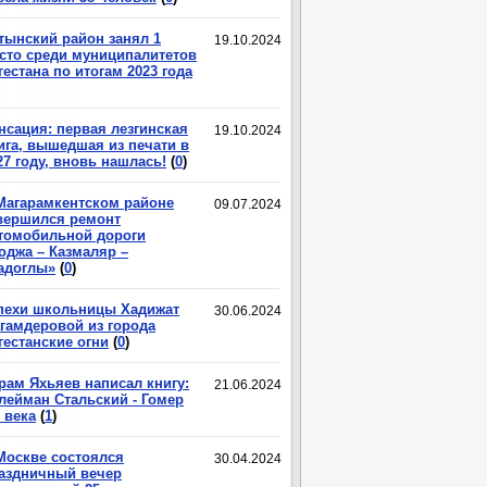
тынский район занял 1
19.10.2024
сто среди муниципалитетов
гестана по итогам 2023 года
нсация: первая лезгинская
19.10.2024
ига, вышедшая из печати в
27 году, вновь нашлась!
(
0
)
Магарамкентском районе
09.07.2024
вершился ремонт
томобильной дороги
оджа – Казмаляр –
адоглы»
(
0
)
пехи школьницы Хадижат
30.06.2024
гамдеровой из города
гестанские огни
(
0
)
рам Яхьяев написал книгу:
21.06.2024
лейман Стальский - Гомер
 века
(
1
)
Москве состоялся
30.04.2024
аздничный вечер