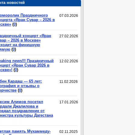
нта новостей
оморолик Праздничного
07.03.2026
нцерта «Яран Сувар – 2026 в
скве»
(
0
)
аздничный концерт «Яран
27.02.2026
вар – 2026 в Москве»
ходит на финишную
ямую
(
0
)
eaking news!!! Праздничный
12.02.2026
нцерт «Яран Сувар 2026 в
скве»!
(
0
)
бен Кардаш — 65 лет:
11.02.2026
ография и отзывы о
орчестве
(
0
)
ксим Алимов посетил
17.01.2026
рдали Джалилова и
редал поздравление от
нистра культуры Дагестана
етлая память Мухаммеду-
02.11.2025