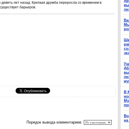
Ар
 девять лет назад. Крепкая дружба переросла со временем в
вы
 существует барьеров.
ле
Ва
Мы
ро
Шк
ра
со
эк
Уш
Аб
вы
ле
жу
В 
но
Му
пр
Во
на
Порядок вывода комментариев: