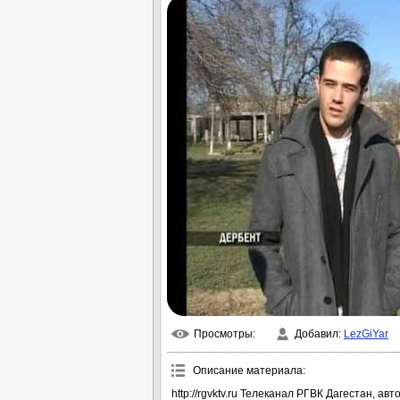
Просмотры
:
Добавил
:
LezGiYar
Описание материала
:
http://rgvktv.ru Телеканал РГВК Дагестан, а