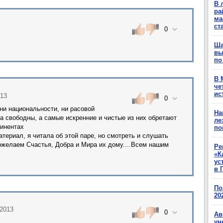
В 
ра
ма
ст
0
Ша
вы
по
В 
че
ис
013
0
ни национальности, ни расовой
На
а свободны, а самые искренние и чистые из них обретают
ле
инентах
по
териал, я читала об этой паре, но смотреть и слушать
ожелаем Счастья, Добра и Мира их дому....Всем нашим
Ре
«К
ус
в 
По
20
.2013
0
Ав
ун