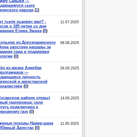
ифу Садыки —
дающемуся сыну
згинского народа
(
1
)
хт гьеле хьанвач жал? -
11.07.2025
сли о 185 летии со дня
ждения Етима Эмина
(
0
)
ольник из Докузпаринского
06.06.2025
йона удостоен награды за
здание сада и поддержки
ологии
(
0
)
ёл из жизни Аликбер
26.05.2025
дулгамидов —
дающаяся личность
згинской и дагестанской
рналистики
(
0
)
Кусарском районе открыт
14.05.2025
вый газопровод: село
чугъ подключено к
иродному газу
(
0
)
енные походы Надир-шаха
11.05.2025
 Южный Дагестан
(
0
)