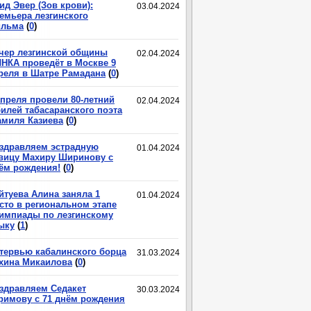
ид Эвер (Зов крови):
03.04.2024
емьера лезгинского
льма
(
0
)
чер лезгинской общины
02.04.2024
НКА проведёт в Москве 9
реля в Шатре Рамадана
(
0
)
апреля провели 80-летний
02.04.2024
илей табасаранского поэта
миля Казиева
(
0
)
здравляем эстрадную
01.04.2024
вицу Махиру Ширинову с
ём рождения!
(
0
)
йтуева Алина заняла 1
01.04.2024
сто в региональном этапе
импиады по лезгинскому
ыку
(
1
)
тервью кабалинского борца
31.03.2024
хина Микаилова
(
0
)
здравляем Седакет
30.03.2024
римову с 71 днём рождения