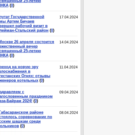
священный 25-летию
ЛНКА
(
0
)
путат Государственной
17.04.2024
мы Артем Бичаев
вершил рабочий визит в
лейман-Стальский район
(
0
)
Москве 26 апреля состоится
14.04.2024
ржественный вечер
священный 25-летию
ЛНКА
(
0
)
реход на новую эру
11.04.2024
плоснабжения в
гестанских Огнях: отзывы
женеров котельных
(
0
)
здравляем с
09.04.2024
агословенным праздником
аза-Байрам 2024!
(
0
)
Табасаранском районе
08.04.2024
стоялось соревнование по
сским шашкам среди
ольников
(
0
)