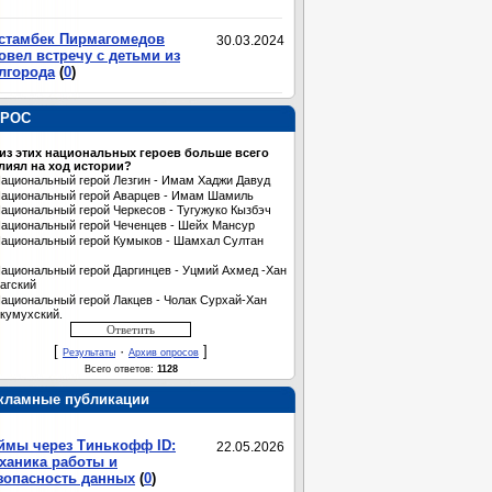
стамбек Пирмагомедов
30.03.2024
овел встречу с детьми из
лгорода
(
0
)
РОС
 из этих национальных героев больше всего
лиял на ход истории?
ациональный герой Лезгин - Имам Хаджи Давуд
ациональный герой Аварцев - Имам Шамиль
ациональный герой Черкесов - Тугужуко Кызбэч
ациональный герой Чеченцев - Шейх Мансур
ациональный герой Кумыков - Шамхал Султан
ациональный герой Даргинцев - Уцмий Ахмед -Хан
агский
ациональный герой Лакцев - Чолак Сурхай-Хан
кумухский.
[
·
]
Результаты
Архив опросов
Всего ответов:
1128
кламные публикации
ймы через Тинькофф ID:
22.05.2026
ханика работы и
зопасность данных
(
0
)