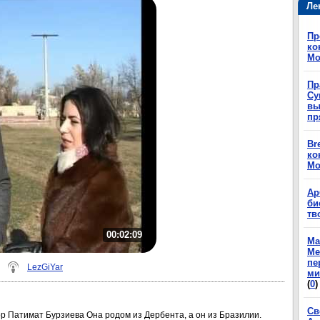
Ле
Пр
ко
Мо
Пр
Су
вы
пр
Br
ко
Мо
Ар
би
тв
00:02:09
Ма
Ме
пе
LezGiYar
ми
(
0
)
Св
втор Патимат Бурзиева Она родом из Дербента, а он из Бразилии.