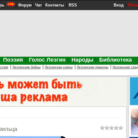
Рег
рь
|
Форум
|
Чат
|
Контакты
|
RSS
Вход
|
Поэзия
Голос Лезгин
Народы
Библиотека
|
|
|
|
оэзия
Лезгинские бойцы
Лезгинские клипы
Лезгинские приколы
Лезгинские сва
азильца