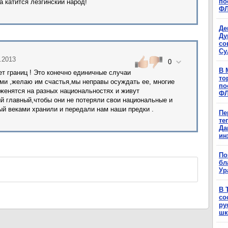
по
да катится лезгинский народ!
Ф
Де
Ду
со
Су
0.2013
0
В 
ет границ ! Это конечно единичные случаи
то
ми ,желаю им счастья,мы неправы осуждать ее, многие
по
 женятся на разных национальностях и живут
Ф
й главный,чтобы они не потеряли свои национальные и
ый веками хранили и передали нам наши предки .
Пе
те
Да
ин
По
бл
Ур
В 
со
ру
шк