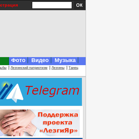
истрация
Фото
Видео
Музыка
|
|
|
дьбы
Лезгинский патриотизм
Лезгины
Танец