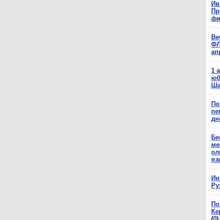
Ив
Пр
фи
Ве
ФЛ
ап
1 
юб
Ша
По
пе
дн
Бе
ме
ол
яз
Ин
Ру
По
Ке
(
0
)