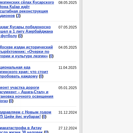
лезгинских сёлах Кусарского
08.05.2025
йона КцIар идёт
сштабная реконструкция
адионов
(
3
)
хдаг Кусары победоносно
07.05.2025
шел в 1 лигу Азербайджана
 футболу
(
0
)
Москве издан исторический
04.05.2025
тырёхтомник: «Очерки по
тории и культуре лезгин»
(
0
)
циональная еда
11.04.2025
згинского края: что стоит
пробовать каждому
(
0
)
монт участка дороги
05.01.2025
асумкент – Ашага-Стал» и
тановка ночного освещения
Гогаз
(
0
)
здравляем с Новым годом
31.12.2024
25 Цийи йис мубарак!
(
0
)
иакатастрофа в Актау
27.12.2024
есла жизни 38 человек
(
0
)