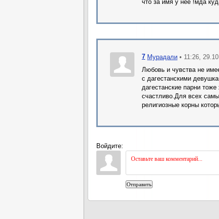
что за имя у нее !мда ку
7
• 11:26, 29.1
Мурадали
Любовь и чувства не име
с дагестанскими девушка
дагестанские парни тоже
счастливо.Для всех самы
религиозные корны котор
Войдите:
Отправить