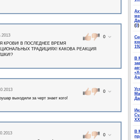
Ах
ме
Да
(
0
)
5.2013
0
Се
кн
Я КРОВИ! В ПОСЛЕДНЕЕ ВРЕМЯ
19
АЦИОНАЛЬНЫХ ТРАДИЦИЯХ! КАКОВА РЕАКЦИЯ
ШКИ!?
В 
за
ав
«Х
Аз
Ус
10.2013
0
Ма
рушар выходили за черт знает кого!
Да
Ик
Су
XX
В 
10.2013
0
пр