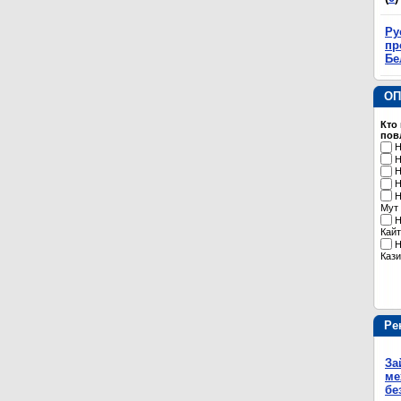
Ру
пр
Бе
ОП
Кто
пов
Н
Н
Н
Н
Н
Мут
Н
Кайт
Н
Кази
Ре
За
ме
бе