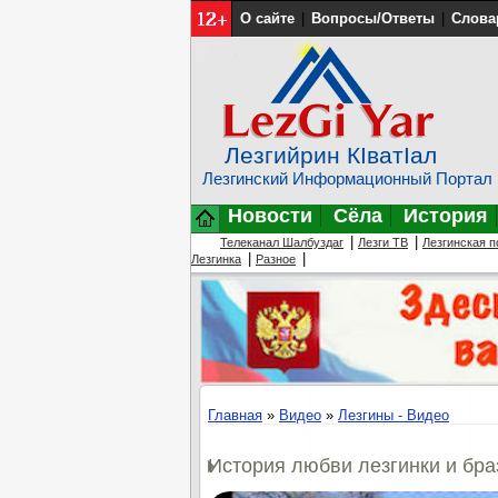
О сайте
|
Вопросы/Ответы
|
Слова
Лезгийрин КIватIал
Лезгинский Информационный Портал
Новости
Сёла
История
|
|
Телеканал Шалбуздаг
Лезги ТВ
Лезгинская п
|
|
Лезгинка
Разное
Главная
»
Видео
»
Лезгины - Видео
История любви лезгинки и бр