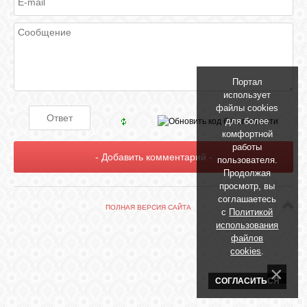
БИБЛИОТЕКА
ФОРУМ
Портал
ГОСТЕВАЯ
использует
файлы cookies
для более
О САЙТЕ
комфортной
работы
пользователя.
Продолжая
ФОТО
просмотр, вы
соглашаетесь
ПОЛНАЯ ВЕРСИЯ САЙТА
с
Политикой
ВИДЕО
использования
файлов
cookies
.
МУЗЫКА
СОГЛАСИТЬСЯ
САЙТЫ