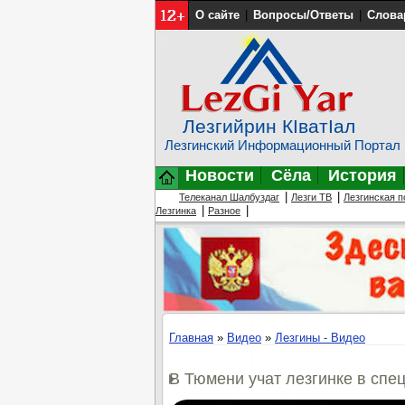
О сайте
|
Вопросы/Ответы
|
Слова
Лезгийрин КIватIал
Лезгинский Информационный Портал
Новости
Сёла
История
|
|
Телеканал Шалбуздаг
Лезги ТВ
Лезгинская п
|
|
Лезгинка
Разное
Главная
»
Видео
»
Лезгины - Видео
В Тюмени учат лезгинке в сп