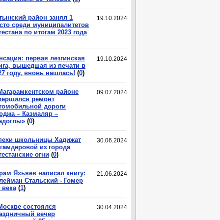
тынский район занял 1
19.10.2024
сто среди муниципалитетов
гестана по итогам 2023 года
нсация: первая лезгинская
19.10.2024
ига, вышедшая из печати в
27 году, вновь нашлась!
(
0
)
Магарамкентском районе
09.07.2024
вершился ремонт
томобильной дороги
оджа – Казмаляр –
адоглы»
(
0
)
пехи школьницы Хадижат
30.06.2024
гамдеровой из города
гестанские огни
(
0
)
рам Яхьяев написал книгу:
21.06.2024
лейман Стальский - Гомер
 века
(
1
)
Москве состоялся
30.04.2024
аздничный вечер