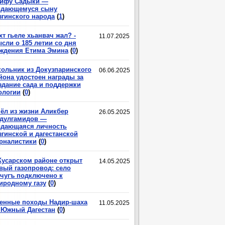
ифу Садыки —
дающемуся сыну
згинского народа
(
1
)
хт гьеле хьанвач жал? -
11.07.2025
сли о 185 летии со дня
ждения Етима Эмина
(
0
)
ольник из Докузпаринского
06.06.2025
йона удостоен награды за
здание сада и поддержки
ологии
(
0
)
ёл из жизни Аликбер
26.05.2025
дулгамидов —
дающаяся личность
згинской и дагестанской
рналистики
(
0
)
Кусарском районе открыт
14.05.2025
вый газопровод: село
чугъ подключено к
иродному газу
(
0
)
енные походы Надир-шаха
11.05.2025
 Южный Дагестан
(
0
)