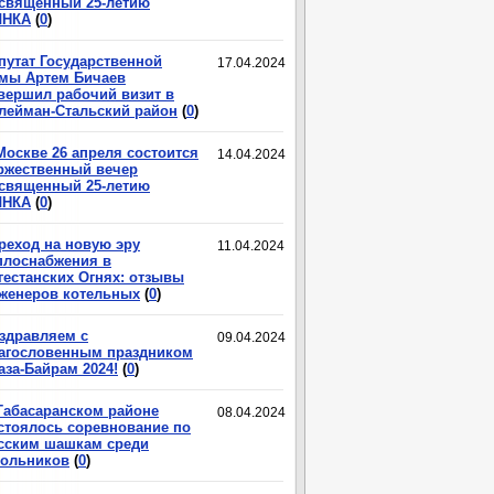
священный 25-летию
ЛНКА
(
0
)
путат Государственной
17.04.2024
мы Артем Бичаев
вершил рабочий визит в
лейман-Стальский район
(
0
)
Москве 26 апреля состоится
14.04.2024
ржественный вечер
священный 25-летию
ЛНКА
(
0
)
реход на новую эру
11.04.2024
плоснабжения в
гестанских Огнях: отзывы
женеров котельных
(
0
)
здравляем с
09.04.2024
агословенным праздником
аза-Байрам 2024!
(
0
)
Табасаранском районе
08.04.2024
стоялось соревнование по
сским шашкам среди
ольников
(
0
)