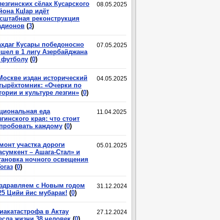
лезгинских сёлах Кусарского
08.05.2025
йона КцIар идёт
сштабная реконструкция
адионов
(
3
)
хдаг Кусары победоносно
07.05.2025
шел в 1 лигу Азербайджана
 футболу
(
0
)
Москве издан исторический
04.05.2025
тырёхтомник: «Очерки по
тории и культуре лезгин»
(
0
)
циональная еда
11.04.2025
згинского края: что стоит
пробовать каждому
(
0
)
монт участка дороги
05.01.2025
асумкент – Ашага-Стал» и
тановка ночного освещения
Гогаз
(
0
)
здравляем с Новым годом
31.12.2024
25 Цийи йис мубарак!
(
0
)
иакатастрофа в Актау
27.12.2024
есла жизни 38 человек
(
0
)