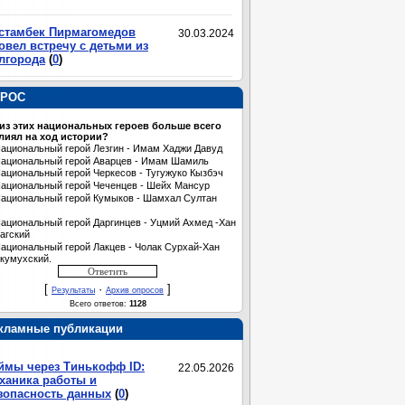
стамбек Пирмагомедов
30.03.2024
овел встречу с детьми из
лгорода
(
0
)
РОС
 из этих национальных героев больше всего
лиял на ход истории?
ациональный герой Лезгин - Имам Хаджи Давуд
ациональный герой Аварцев - Имам Шамиль
ациональный герой Черкесов - Тугужуко Кызбэч
ациональный герой Чеченцев - Шейх Мансур
ациональный герой Кумыков - Шамхал Султан
ациональный герой Даргинцев - Уцмий Ахмед -Хан
агский
ациональный герой Лакцев - Чолак Сурхай-Хан
кумухский.
[
·
]
Результаты
Архив опросов
Всего ответов:
1128
кламные публикации
ймы через Тинькофф ID:
22.05.2026
ханика работы и
зопасность данных
(
0
)