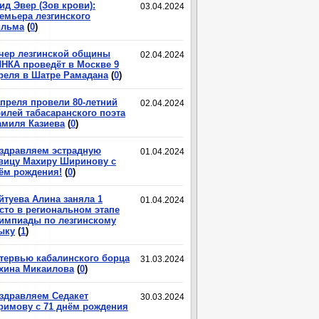
ид Эвер (Зов крови):
03.04.2024
емьера лезгинского
льма
(
0
)
чер лезгинской общины
02.04.2024
НКА проведёт в Москве 9
реля в Шатре Рамадана
(
0
)
апреля провели 80-летний
02.04.2024
илей табасаранского поэта
миля Казиева
(
0
)
здравляем эстрадную
01.04.2024
вицу Махиру Ширинову с
ём рождения!
(
0
)
йтуева Алина заняла 1
01.04.2024
сто в региональном этапе
импиады по лезгинскому
ыку
(
1
)
тервью кабалинского борца
31.03.2024
хина Микаилова
(
0
)
здравляем Седакет
30.03.2024
римову с 71 днём рождения