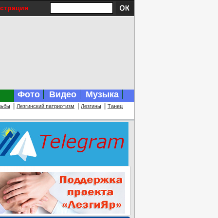
истрация
Фото
Видео
Музыка
|
|
|
дьбы
Лезгинский патриотизм
Лезгины
Танец