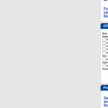
Ру
пр
Бе
ОП
Кто
пов
Н
Н
Н
Н
Н
Мут
Н
Кайт
Н
Кази
Ре
За
ме
бе