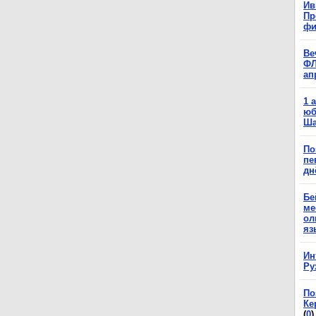
Ив
Пр
фи
Ве
ФЛ
ап
1 
юб
Ша
По
пе
дн
Бе
ме
ол
яз
Ин
Ру
По
Ке
(
0
)