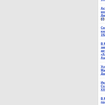
Ах
ме
Да
(
0
)
Се
кн
19
В 
за
ав
«Х
Аз
Ус
Ма
Да
Ик
Су
XX
В 
пр