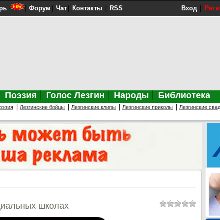
Рег
рь
|
Форум
|
Чат
|
Контакты
|
RSS
Вход
|
Поэзия
Голос Лезгин
Народы
Библиотека
|
|
|
|
оэзия
Лезгинские бойцы
Лезгинские клипы
Лезгинские приколы
Лезгинские сва
ециальных школах