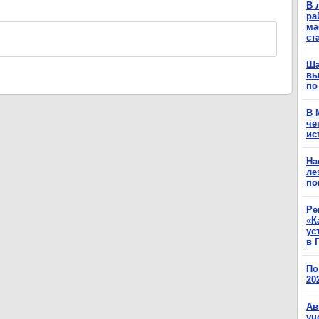
В 
ра
ма
ст
Ша
вы
по
В 
че
ис
На
ле
по
Ре
«К
ус
в 
По
20
Ав
ун