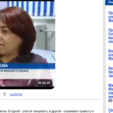
Ле
Пр
ко
Мо
Пр
Су
вы
пр
Br
ко
Мо
Ар
би
тв
00:02:26
Ма
Ме
пе
LezGiYar
ми
(
0
)
Св
олы. В одной - учатся танцевать, в другой - осваивают грамоту и