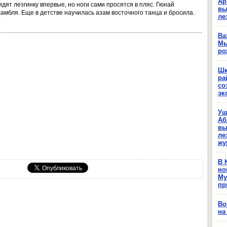
Ар
дят лезгинку впервые, но ноги сами просятся в пляс. Гюнай
вы
амбля. Еще в детстве научилась азам восточного танца и бросила.
ле
.
Ва
Мы
ро
Шк
ра
со
эк
Уш
Аб
вы
ле
жу
В 
но
Му
пр
Во
на