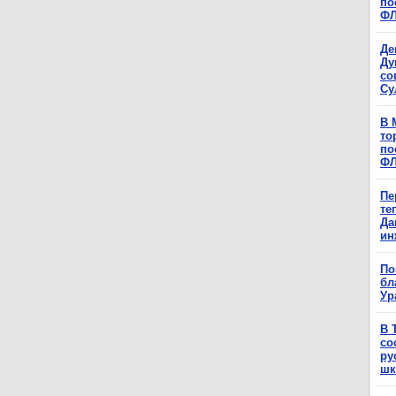
по
Ф
Де
Ду
со
Су
В 
то
по
Ф
Пе
те
Да
ин
По
бл
Ур
В 
со
ру
шк