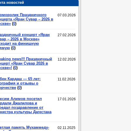
нта новостей
оморолик Праздничного
07.03.2026
нцерта «Яран Сувар – 2026 в
скве»
(
0
)
аздничный концерт «Яран
27.02.2026
вар – 2026 в Москве»
ходит на финишную
ямую
(
0
)
eaking news!!! Праздничный
12.02.2026
нцерт «Яран Сувар 2026 в
скве»!
(
0
)
бен Кардаш — 65 лет:
11.02.2026
ография и отзывы о
орчестве
(
0
)
ксим Алимов посетил
17.01.2026
рдали Джалилова и
редал поздравление от
нистра культуры Дагестана
етлая память Мухаммеду-
02.11.2025