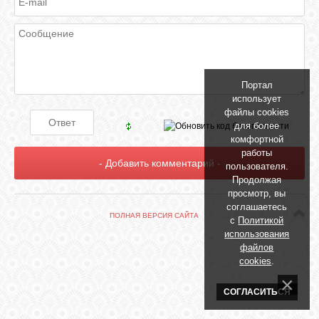
БИБЛИОТЕКА
ФОРУМ
Портал
ГОСТЕВАЯ
использует
файлы cookies
для более
О САЙТЕ
комфортной
работы
пользователя.
Продолжая
ФОТО
просмотр, вы
соглашаетесь
ПОЛНАЯ ВЕРСИЯ САЙТА
с
Политикой
ВИДЕО
использования
файлов
cookies
.
МУЗЫКА
СОГЛАСИТЬСЯ
САЙТЫ