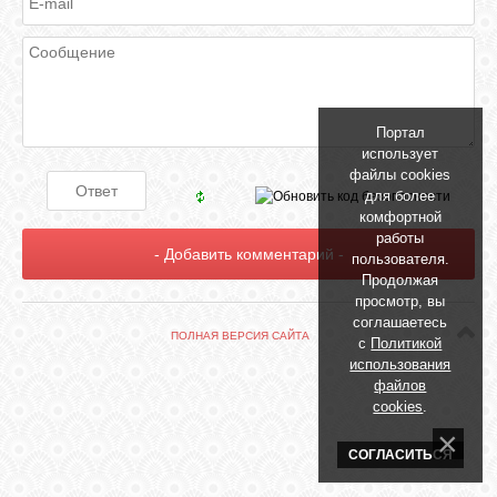
БИБЛИОТЕКА
ФОРУМ
Портал
ГОСТЕВАЯ
использует
файлы cookies
для более
О САЙТЕ
комфортной
работы
пользователя.
Продолжая
ФОТО
просмотр, вы
соглашаетесь
ПОЛНАЯ ВЕРСИЯ САЙТА
с
Политикой
ВИДЕО
использования
файлов
cookies
.
МУЗЫКА
СОГЛАСИТЬСЯ
САЙТЫ