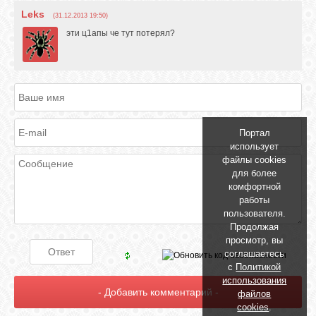
БИБЛИОТЕКА
Leks
(31.12.2013 19:50)
эти ц1апы че тут потерял?
ФОРУМ
ГОСТЕВАЯ
Портал
О САЙТЕ
использует
файлы cookies
для более
ФОТО
комфортной
работы
пользователя.
ВИДЕО
Продолжая
просмотр, вы
соглашаетесь
с
Политикой
МУЗЫКА
использования
файлов
cookies
.
САЙТЫ