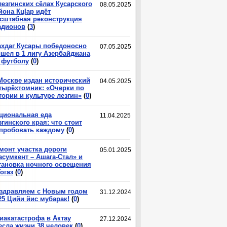
лезгинских сёлах Кусарского
08.05.2025
йона КцIар идёт
сштабная реконструкция
адионов
(
3
)
хдаг Кусары победоносно
07.05.2025
шел в 1 лигу Азербайджана
 футболу
(
0
)
Москве издан исторический
04.05.2025
тырёхтомник: «Очерки по
тории и культуре лезгин»
(
0
)
циональная еда
11.04.2025
згинского края: что стоит
пробовать каждому
(
0
)
монт участка дороги
05.01.2025
асумкент – Ашага-Стал» и
тановка ночного освещения
Гогаз
(
0
)
здравляем с Новым годом
31.12.2024
25 Цийи йис мубарак!
(
0
)
иакатастрофа в Актау
27.12.2024
есла жизни 38 человек
(
0
)