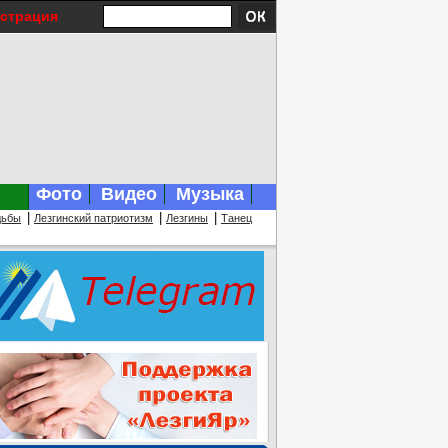
истрация
Фото
Видео
Музыка
|
|
|
дьбы
Лезгинский патриотизм
Лезгины
Танец