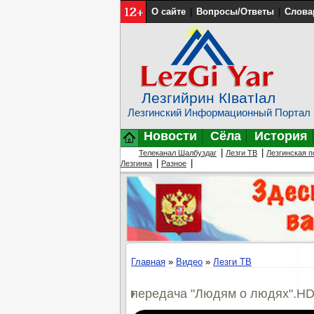
О сайте
|
Вопросы/Ответы
|
Слова
Лезгийрин КIватIал
Лезгинский Информационный Портал
Новости
Сёла
История
|
|
Телеканал Шалбуздаг
Лезги ТВ
Лезгинская п
|
|
Лезгинка
Разное
Главная
»
Видео
»
Лезги ТВ
передача "Людям о людях".H