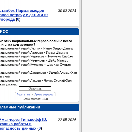
стамбек Пирмагомедов
30.03.2024
овел встречу с детьми из
лгорода
(
0
)
РОС
 из этих национальных героев больше всего
лиял на ход истории?
ациональный герой Лезгин - Имам Хаджи Давуд
ациональный герой Аварцев - Имам Шамиль
ациональный герой Черкесов - Тугужуко Кызбэч
ациональный герой Чеченцев - Шейх Мансур
ациональный герой Кумыков - Шамхал Султан
ациональный герой Даргинцев - Уцмий Ахмед -Хан
агский
ациональный герой Лакцев - Чолак Сурхай-Хан
кумухский.
[
·
]
Результаты
Архив опросов
Всего ответов:
1128
кламные публикации
ймы через Тинькофф ID:
22.05.2026
ханика работы и
зопасность данных
(
0
)