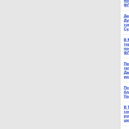
по
Ф
Де
Ду
со
Су
В 
то
по
Ф
Пе
те
Да
ин
По
бл
Ур
В 
со
ру
шк