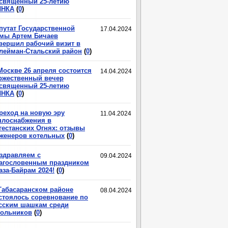
священный 25-летию
ЛНКА
(
0
)
путат Государственной
17.04.2024
мы Артем Бичаев
вершил рабочий визит в
лейман-Стальский район
(
0
)
Москве 26 апреля состоится
14.04.2024
ржественный вечер
священный 25-летию
ЛНКА
(
0
)
реход на новую эру
11.04.2024
плоснабжения в
гестанских Огнях: отзывы
женеров котельных
(
0
)
здравляем с
09.04.2024
агословенным праздником
аза-Байрам 2024!
(
0
)
Табасаранском районе
08.04.2024
стоялось соревнование по
сским шашкам среди
ольников
(
0
)