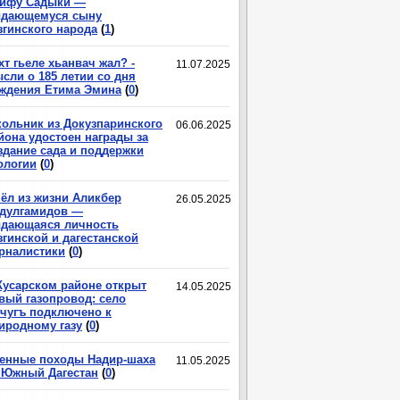
ифу Садыки —
дающемуся сыну
згинского народа
(
1
)
хт гьеле хьанвач жал? -
11.07.2025
сли о 185 летии со дня
ждения Етима Эмина
(
0
)
ольник из Докузпаринского
06.06.2025
йона удостоен награды за
здание сада и поддержки
ологии
(
0
)
ёл из жизни Аликбер
26.05.2025
дулгамидов —
дающаяся личность
згинской и дагестанской
рналистики
(
0
)
Кусарском районе открыт
14.05.2025
вый газопровод: село
чугъ подключено к
иродному газу
(
0
)
енные походы Надир-шаха
11.05.2025
 Южный Дагестан
(
0
)