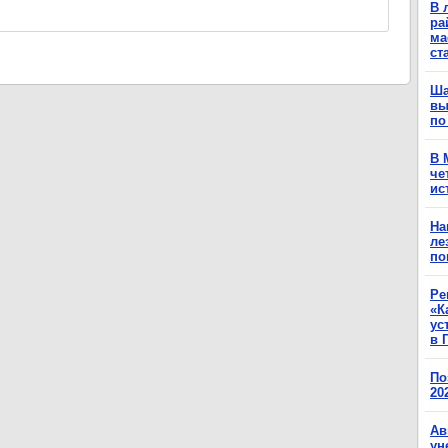
В 
ра
ма
ст
Ша
вы
по
В 
че
ис
На
ле
по
Ре
«К
ус
в 
По
20
Ав
ун