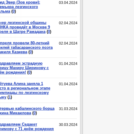
ид Эвер (Зов крови):
03.04.2024
емьера лезгинского
льма
(
0
)
чер лезгинской общины
02.04.2024
НКА проведёт в Москве 9
реля в Шатре Рамадана
(
0
)
апреля провели 80-летний
02.04.2024
илей табасаранского поэта
миля Казиева
(
0
)
здравляем эстрадную
01.04.2024
вицу Махиру Ширинову с
ём рождения!
(
0
)
йтуева Алина заняла 1
01.04.2024
сто в региональном этапе
импиады по лезгинскому
ыку
(
1
)
тервью кабалинского борца
31.03.2024
хина Микаилова
(
0
)
здравляем Седакет
30.03.2024
римову с 71 днём рождения