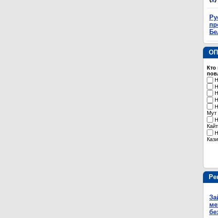
Ру
пр
Бе
ОП
Кто
пов
Н
Н
Н
Н
Н
Мут
Н
Кайт
Н
Кази
Ре
За
ме
бе