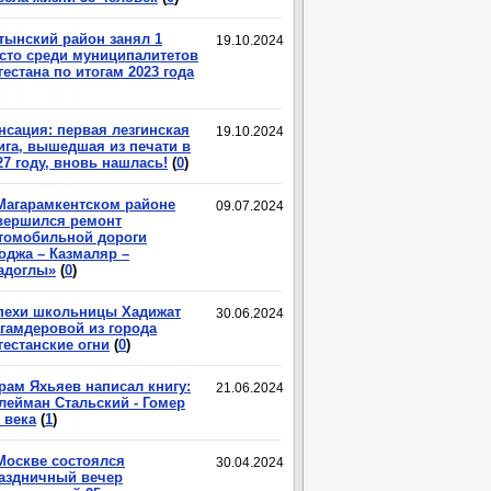
тынский район занял 1
19.10.2024
сто среди муниципалитетов
гестана по итогам 2023 года
нсация: первая лезгинская
19.10.2024
ига, вышедшая из печати в
27 году, вновь нашлась!
(
0
)
Магарамкентском районе
09.07.2024
вершился ремонт
томобильной дороги
оджа – Казмаляр –
адоглы»
(
0
)
пехи школьницы Хадижат
30.06.2024
гамдеровой из города
гестанские огни
(
0
)
рам Яхьяев написал книгу:
21.06.2024
лейман Стальский - Гомер
 века
(
1
)
Москве состоялся
30.04.2024
аздничный вечер