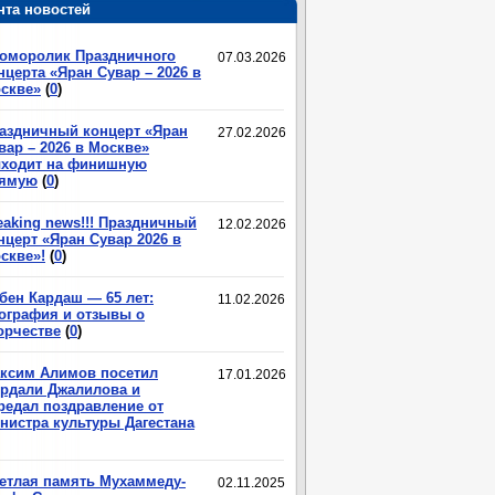
нта новостей
оморолик Праздничного
07.03.2026
нцерта «Яран Сувар – 2026 в
скве»
(
0
)
аздничный концерт «Яран
27.02.2026
вар – 2026 в Москве»
ходит на финишную
ямую
(
0
)
eaking news!!! Праздничный
12.02.2026
нцерт «Яран Сувар 2026 в
скве»!
(
0
)
бен Кардаш — 65 лет:
11.02.2026
ография и отзывы о
орчестве
(
0
)
ксим Алимов посетил
17.01.2026
рдали Джалилова и
редал поздравление от
нистра культуры Дагестана
етлая память Мухаммеду-
02.11.2025