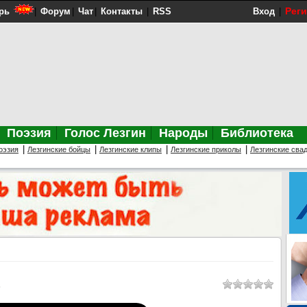
Рег
рь
|
Форум
|
Чат
|
Контакты
|
RSS
Вход
|
Поэзия
Голос Лезгин
Народы
Библиотека
|
|
|
|
оэзия
Лезгинские бойцы
Лезгинские клипы
Лезгинские приколы
Лезгинские сва
D