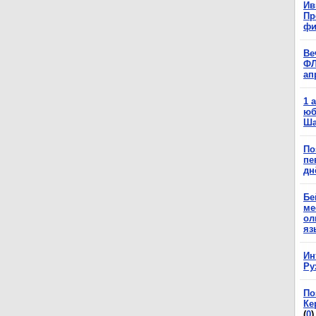
Ив
Пр
фи
Ве
ФЛ
ап
1 
юб
Ша
По
пе
дн
Бе
ме
ол
яз
Ин
Ру
По
Ке
(
0
)