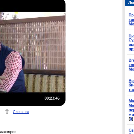
Ле
Пр
ко
Мо
Пр
Су
вы
пр
Br
ко
Мо
Ар
би
тв
00:23:46
Ма
Ме
пе
Слезинка
ми
(
0
)
Св
Аллахяров