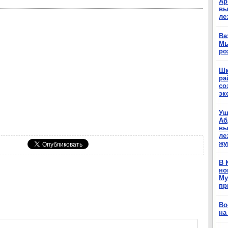
Ар
вы
ле
Ва
Мы
ро
Шк
ра
со
эк
Уш
Аб
вы
ле
жу
В 
но
Му
пр
Во
на