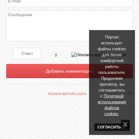
БИБЛИОТЕКА
ФОРУМ
Портал
ГОСТЕВАЯ
использует
файлы cookies
для более
О САЙТЕ
комфортной
работы
пользователя.
Продолжая
ФОТО
просмотр, вы
соглашаетесь
ПОЛНАЯ ВЕРСИЯ САЙТА
с
Политикой
ВИДЕО
использования
файлов
cookies
.
МУЗЫКА
СОГЛАСИТЬСЯ
САЙТЫ