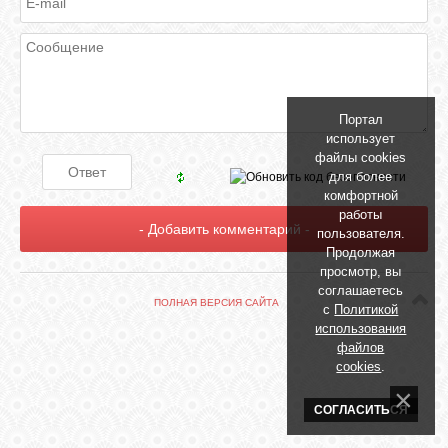
БИБЛИОТЕКА
ФОРУМ
Портал
ГОСТЕВАЯ
использует
файлы cookies
для более
О САЙТЕ
комфортной
работы
пользователя.
Продолжая
ФОТО
просмотр, вы
соглашаетесь
ПОЛНАЯ ВЕРСИЯ САЙТА
с
Политикой
ВИДЕО
использования
файлов
cookies
.
МУЗЫКА
СОГЛАСИТЬСЯ
САЙТЫ